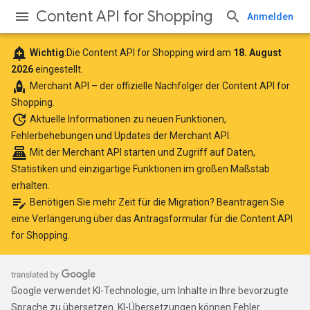
Content API for Shopping
Anmelden
add_alert
Wichtig
:Die Content API for Shopping wird am
18. August
2026
eingestellt.
rocket
Merchant API
– der offizielle Nachfolger der Content API for
Shopping.
update
Aktuelle Informationen
zu neuen Funktionen,
Fehlerbehebungen und Updates der Merchant API.
point_of_sale
Mit der Merchant API starten
und Zugriff auf Daten,
Statistiken und einzigartige Funktionen im großen Maßstab
erhalten.
edit_note
Benötigen Sie mehr Zeit für die Migration? Beantragen Sie
eine Verlängerung über das
Antragsformular für die Content API
for Shopping
.
Google verwendet KI-Technologie, um Inhalte in Ihre bevorzugte
Sprache zu übersetzen. KI-Übersetzungen können Fehler