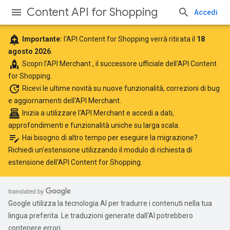
Content API for Shopping
Accedi
add_alert
Importante:
l'API Content for Shopping verrà ritirata il
18
agosto 2026
.
rocket
Scopri
l'API Merchant
, il successore ufficiale dell'API Content
for Shopping.
update
Ricevi le ultime novità
su nuove funzionalità, correzioni di bug
e aggiornamenti dell'API Merchant.
point_of_sale
Inizia a utilizzare l'API Merchant
e accedi a dati,
approfondimenti e funzionalità uniche su larga scala.
edit_note
Hai bisogno di altro tempo per eseguire la migrazione?
Richiedi un'estensione utilizzando il
modulo di richiesta di
estensione dell'API Content for Shopping
.
Google utilizza la tecnologia AI per tradurre i contenuti nella tua
lingua preferita. Le traduzioni generate dall'AI potrebbero
contenere errori.