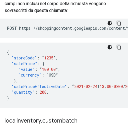
campi non inclusi nel corpo della richiesta vengono
sovrascritti da questa chiamata:
POST https://shoppingcontent.googleapis.com/content/
{
"storeCode"
:
“
1235
”
,
"salePrice"
:
{
"value"
:
“
100.00
”
,
"currency"
:
“USD”
},
"salePriceEffectiveDate"
:
“
2021-02-24
T
13
:
00-0800
/
2
"quantity"
:
200
,
}
localinventory
.
custombatch