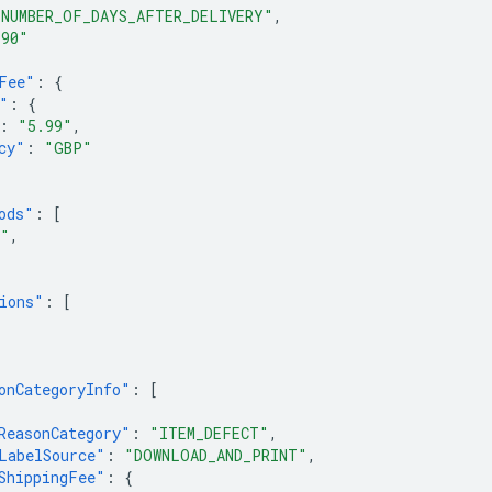
"NUMBER_OF_DAYS_AFTER_DELIVERY"
,
"90"
Fee"
:
{
"
:
{
:
"5.99"
,
cy"
:
"GBP"
ods"
:
[
E"
,
"
ions"
:
[
onCategoryInfo"
:
[
ReasonCategory"
:
"ITEM_DEFECT"
,
LabelSource"
:
"DOWNLOAD_AND_PRINT"
,
ShippingFee"
:
{