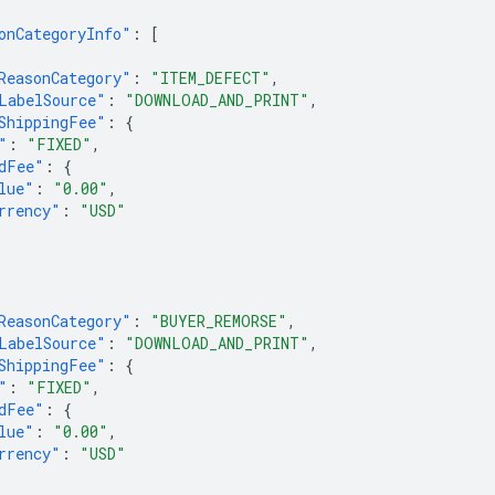
onCategoryInfo"
:
[
ReasonCategory"
:
"ITEM_DEFECT"
,
LabelSource"
:
"DOWNLOAD_AND_PRINT"
,
ShippingFee"
:
{
"
:
"FIXED"
,
dFee"
:
{
lue"
:
"0.00"
,
rrency"
:
"USD"
ReasonCategory"
:
"BUYER_REMORSE"
,
LabelSource"
:
"DOWNLOAD_AND_PRINT"
,
ShippingFee"
:
{
"
:
"FIXED"
,
dFee"
:
{
lue"
:
"0.00"
,
rrency"
:
"USD"