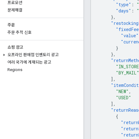
프로모션
"type"
:
"days"
:
문제해결
},
"restocking
주문
"fixedFee
주문 추적 신호
"value"
"curren
}
쇼핑 광고
},
오프라인 판매점 인벤토리 광고
"returnMeth
여러 국가에 게재되는 광고
"IN_STOR
Regions
"BY_MAIL
],
"itemCondit
"NEW"
,
"USED"
],
"returnReas
{
"return
"return
"return