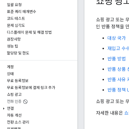
쇼핑 광고
일괄 요청
표준 쿼리 매개변수
코드 테스트
쇼핑 광고 또는 
문제 심각도
인 반품 정책을 
디스플레이 문제 및 해결 방법
대상 국가
권장사항
성능 팁
재입고 수
할당량 및 한도
반품 방법
계정
반품 상품 
상태
반품 사유
무료 등록정보
무료 등록정보에 결제 링크 추가
반품 정책 
쇼핑 광고
쇼핑 광고 또는 
전화 인증
연결
자세한 내용은
쇼
자동 개선
전환 소스 관리