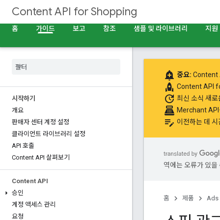
Content API for Shopping
홈
가이드
보고
참조
샘플 및 라이브러리
지원
add_alert
중요:
Content 
rocket
Content API
update
최신 소식
새로운
시작하기
point_of_sale
Merchant A
개요
edit_note
이전하는 데 시
판매자 센터 계정 설정
클라이언트 라이브러리 설정
API 호출
Content API 살펴보기
역에는 오류가 있을 
Content API
승인
홈
제품
Ads
계정 액세스 관리
요청