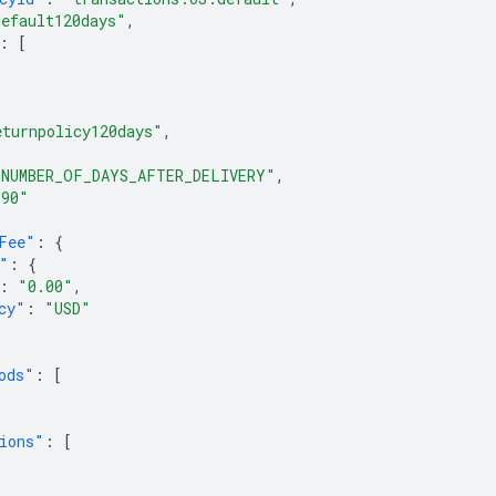
default120days"
,
:
[
eturnpolicy120days"
,
"NUMBER_OF_DAYS_AFTER_DELIVERY"
,
"90"
Fee"
:
{
"
:
{
:
"0.00"
,
cy"
:
"USD"
ods"
:
[
"
ions"
:
[