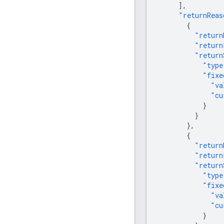
],
"returnReas
{
"return
"return
"return
"type
"fixe
"va
"cu
}
}
},
{
"return
"return
"return
"type
"fixe
"va
"cu
}