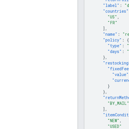
"label"
:
"
"countries"
"US"
,
"FR"
],
"name"
:
"r
"policy"
:
{
"type"
:
"days"
:
},
"restocking
"fixedFee
"value"
"curren
}
},
"returnMeth
"BY_MAIL
],
"itemCondit
"NEW"
,
"USED"