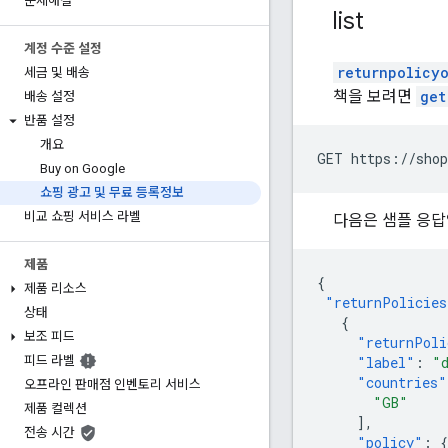
문제해결
list
계정 수준 설정
returnpolicyo
세금 및 배송
책을 보려면
get
배송 설정
반품 설정
개요
GET https://shop
Buy on Google
쇼핑 광고 및 무료 등록정보
비교 쇼핑 서비스 라벨
다음은 샘플 응답
제품
{
제품 리소스
"returnPolicies
상태
{
보조 피드
"returnPoli
"label"
:
"
피드 라벨
"countries"
오프라인 판매점 인벤토리 서비스
"GB"
제품 컬렉션
],
전송 시간
"policy"
:
{