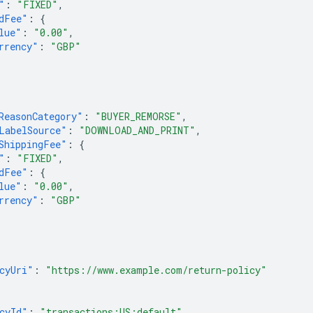
"
:
"FIXED"
,
dFee"
:
{
lue"
:
"0.00"
,
rrency"
:
"GBP"
ReasonCategory"
:
"BUYER_REMORSE"
,
LabelSource"
:
"DOWNLOAD_AND_PRINT"
,
ShippingFee"
:
{
"
:
"FIXED"
,
dFee"
:
{
lue"
:
"0.00"
,
rrency"
:
"GBP"
cyUri"
:
"https://www.example.com/return-policy"
cyId"
:
"transactions:US:default"
,