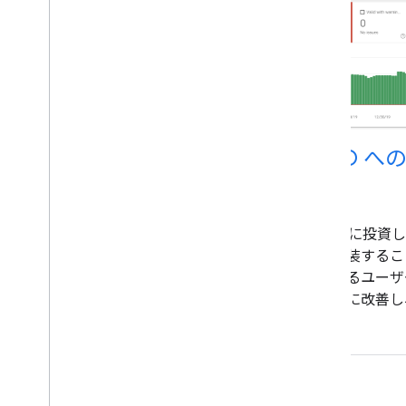
SEO 
介
SEO に投
を実装すること
おけるユーザ
いかに改善し
ィックを増や
い。