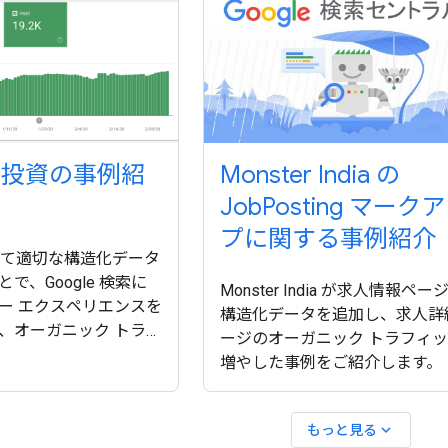
への投資の事例紹
Monster India の
JobPosting マーク
プに関する事例紹介
資して適切な構造化データ
で、Google 検索に
Monster India が求人情報ペー
ー エクスペリエンスを
構造化データを追加し、求人詳
、オーガニック トラフ
ージのオーガニック トラフィ
したかをご確認くださ
増やした事例をご紹介します。
expand_more
もっと見る