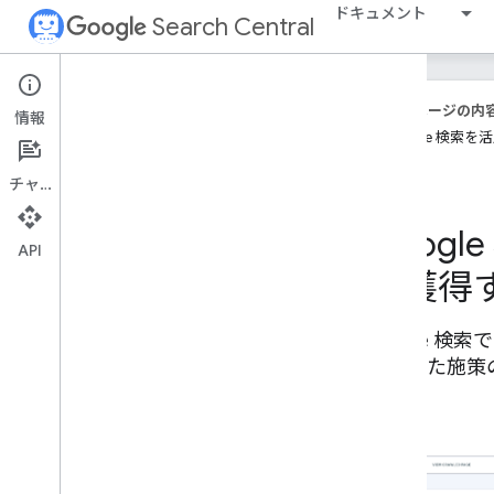
ドキュメント
Search Central
事例紹介の特集
このページの内
Vidio、Video
Object マークアップを追
情報
加して動画のクリック数を拡大
Google 検
Wix が Google API を統合してユーザー
にとっての価値を生み出した方法
チャット
動画 SEO 機能がグローバル パブリッシ
ャーのリーチ拡大に貢献
Goog
Vimeo が顧客の動画 SEO を改善した方
API
法
を獲得
Discover に大きな画像を表示させるこ
とでクリック率が改善し、パブリッシ
ャーのサイトへのアクセスが増加
Google 
Google での動画の見つけやすさを最大
たりした施策
限に追求してオーガニック トラフィッ
クを 3 倍に増やした MX Player
SEO に投資してオーガニック検索トラ
フィックを 2 倍に増やした Saramin
オーガニック トラフィックを 94% 増や
した Monster India