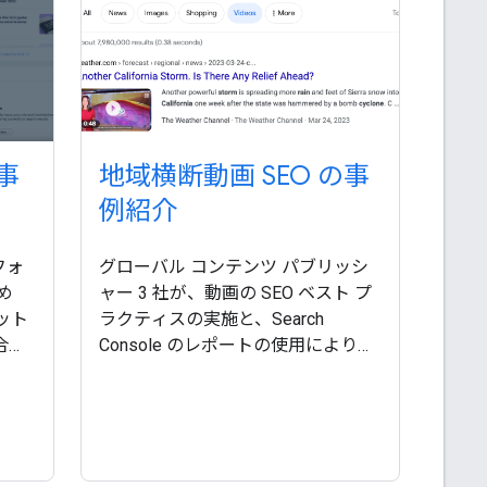
の事
地域横断動画 SEO の事
例紹介
フォ
グローバル コンテンツ パブリッシ
め
ャー 3 社が、動画の SEO ベスト プ
ット
ラクティスの実施と、Search
統合し
Console のレポートの使用により、
マッ
オーディエンスへのリーチの効果を
セス解
高め、サイトへのトラフィックを増
ユー
やした事例をご覧ください。
立ち