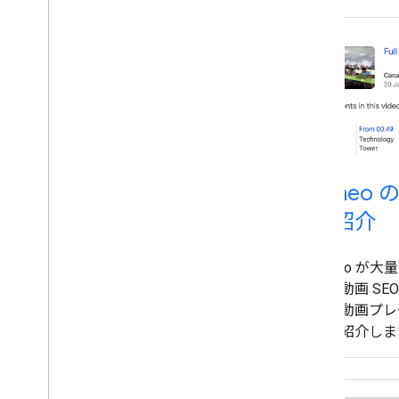
法について説
Vimeo 
例紹介
Vimeo が
し、動画 SE
スを動画プレ
をご紹介しま
Vimeo の
要なシーンな
ようになりま