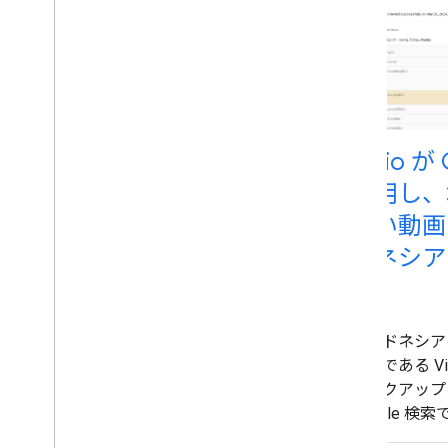
オーガニック トラフィックを 3 倍に増
やした Jobrapido
コンバージョン率を 4
.
5 倍に増やした
Zip
Recruiter
トラフィックを 100% 増大させた
Eventbrite
サイト滞在時間を 1
.
5 倍に延ばした楽
天
Vidio が
活用し、
高い動画
ドネシア
法
インドネシアの
ビスである Vidi
マークアップ
Google 
ション数とク