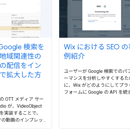
 Google 検索を
Wix における SEO 
地域関連性の
例紹介
の配信をイン
ユーザーが Google 検索でのパ
で拡大した方
ーマンスを分析しやすくするた
に、Wix がどのようにしてプラ
フォームに Google の API を
 OTT メディア サー
たのかをご紹介します。サイト
o が、VideoObject
プの送信、URL の検査、アク
を実装することで、
析レポートといった新機能は、
検索での動画のインプレッ
ザーがサイトを改善するのに役
リック数を増やした方
ます。