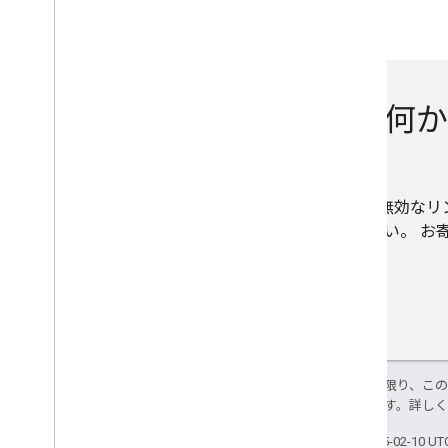
何か
無効なリン
い。 お
特に記載のない限り、こ
使用許諾されます。詳し
最終更新日 2025-02-10 U