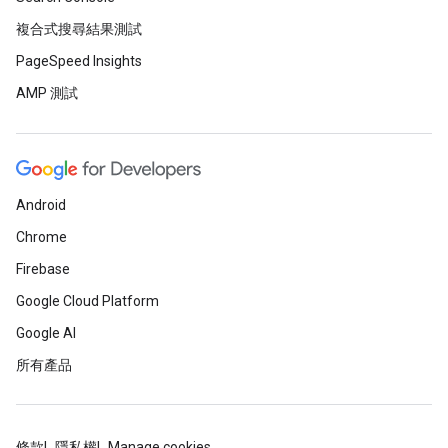
複合式搜尋結果測試
PageSpeed Insights
AMP 測試
Android
Chrome
Firebase
Google Cloud Platform
Google AI
所有產品
條款
隱私權
Manage cookies