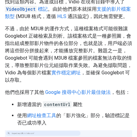
找到這類內容。為達成目標，Vidio 在現有目錄中導入了
VideoObject
標記
。由於他們原本就採用
支援的影片檔案
類型
(M3U8 格式，遵循
HLS
通訊協定)，因此無需變更。
不過，由於 M3U8 的運作方式，這種檔案格式可能很難讓
Googlebot 正確檢索及剖析。該檔案格式是一種參照圖，會
指出組成整部影片物件的各位部分，也就是說，用戶端必須
將這些部分拼接起來，才能播放完整影片。難題之一是，
Googlebot 可能會遇到 M3U8 檔案參照的檔案無法存取的情
況，導致整部影片位元組擷取作業失敗。為避免擷取問題，
Vidio 為每個影片檔案
實作穩定網址
，並確保 Googlebot 可
以存取。
他們也採用了其他
Google 搜尋中心影片最佳做法
，包括：
新增適當的
contentUrl
屬性
使用
網址檢查工具
的「影片強化」部分，驗證標記是
否已成功導入