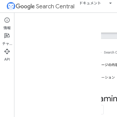
ドキュメント
Search Central
事例紹介
情報
事例紹介の特集
チャット
Vidio、Video
Object マークアップを追
加して動画のクリック数を拡大
ホーム
Search C
Wix が Google API を統合してユーザー
API
にとっての価値を生み出した方法
このページの内
動画 SEO 機能がグローバル パブリッシ
課題
ャーのリーチ拡大に貢献
ソリューション
Vimeo が顧客の動画 SEO を改善した方
法
結果
Discover に大きな画像を表示させるこ
とでクリック率が改善し、パブリッシ
Sara
ャーのサイトへのアクセスが増加
Google での動画の見つけやすさを最大
限に追求してオーガニック トラフィッ
クを 3 倍に増やした MX Player