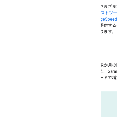
そしてさまざま
ータ テストツ
ト
、
PageSpeed 
ンスを提供するのに
氏は語ります。
結果
その後数か月の間
きました。Sa
なスピードで増加
のです。