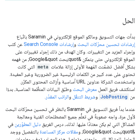
الحل
بدأت جهات التسويق ومالكو الموقع الإلكتروني في Saramin باتّباع
إرشادات تحسين محرّكات البحث
و
إرشادات Search Console
عن كثب
وإجراء المزيد من التغييرات. وكان الهدف من ذلك إجراء تغييرات على
الموقع الإلكتروني حتى يتمكن &quot;بحث Google&quot; من فهمه
بشكل أفضل. تضمّنت المَهمة الأولى إزالة علامات
meta
التي كانت
تحتوي على عدد كبير من الكلمات الرئيسية غير الضرورية وغير المفيدة.
واستخدمت الشركة عناوين URL أساسية وأزالت المحتوى المكرّر.
استكشف فريق العمل
معرض البحث
وطبّق البيانات المنظَّمة المناسبة، بدءًا
من
JobPosting
و
شريط التنقّل
و
الراتب المقدّر
.
عندما بدأ فريق التسويق في Saramin بالنظر في تحسين محرّكات البحث
لأول مرة، واجه صعوبةً في تعلُّم جميع المصطلحات الفنية ومعالجة
المشاكل التي لم يكن معتادًا عليها. لذلك، درس الفريق
دليل المطوّرين
في
&quot;بحث Google&quot; و
مقالات مركز المساعدة
بالتفصيل ووجد
الحلول للمشاكل التي واجهته. وتواصل هذه المصادر توفير معلومات