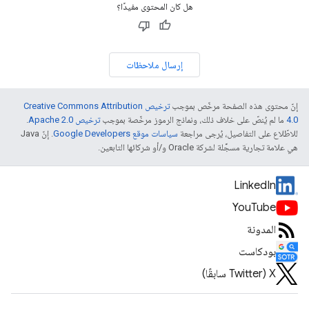
هل كان المحتوى مفيدًا؟
إرسال ملاحظات
إنّ محتوى هذه الصفحة مرخّص بموجب
ترخيص Creative Commons Attribution
4.0‏
ما لم يُنصّ على خلاف ذلك، ونماذج الرموز مرخّصة بموجب
ترخيص Apache 2.0‏
.
للاطّلاع على التفاصيل، يُرجى مراجعة
سياسات موقع Google Developers‏
. إنّ Java
هي علامة تجارية مسجَّلة لشركة Oracle و/أو شركائها التابعين.
LinkedIn
YouTube
المدونة
بودكاست
‫X ‏(Twitter سابقًا)