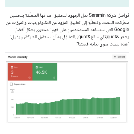
تُواصل شركة Saramin بذل الجهود لتحقيق أهدافها المتعلّقة بتحسين
محرّكات البحث، وتتطلّع إلى تطبيق المزيد من التكنولوجيات والميزات من
Google التي ستساعد المستخدمين على فهم المحتوى بشكل أفضل.
يشعر &quot;تاي سانغ&quot; بالتفاؤل بشأن مستقبل الشركة، ويقول:
"هذه ليست سوى بداية قصتنا".