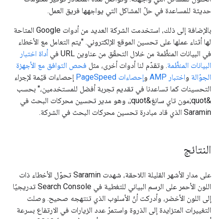
حديثة للمساعدة في حلّ المشاكل التي يواجهها فريق العمل.
بالإضافة إلى ذلك، استخدمت الشركة العديد من أدوات Google المتاحة
لها أثناء عملها على تحسين الموقع الإلكتروني. "يتم التعامل مع الأخطاء
في البيانات المنظَّمة من خلال التحقّق من عناوين URL في
أداة اختبار
البيانات المنظَّمة
. وتقدّم لنا أدوات أخرى، مثل
فحص التوافق مع الأجهزة
الجوّالة
و
اختبار AMP
و
إحصاءات PageSpeed
إحصاءات قيّمة لإجراء
التحسينات كما تساعدنا في تقديم تجربة أفضل للمستخدمين،" بحسب
&quot;مون تاي سانغ&quot;، وهو مدير تحسين محركات البحث في
Saramin الذي قاد مبادرة تحسين محركات البحث في الشركة.
النتائج
على مدار الأشهر القليلة اللاحقة، شهدت Saramin تحوّل الأخطاء ذات
اللون الأحمر على الرسم البياني للتغطية في Search Console تدريجيًا
إلى اللون الأخضر، وأدركت أنّ الأسلوب الذي تنتهجه صحيح. وصلت
التغييرات المتزايدة إلى الذروة واستمرّ عدد الزيارات في الارتفاع بسرعة