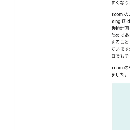
されやすくなり
Weather.c
Ann Lemi
日々の活動計画
をとるためであ
ようにすること
制作しています
報を動画でもチ
Weather.c
使用しました。