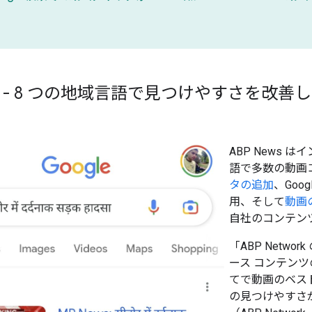
ews - 8 つの地域言語で見つけやすさを改善
ABP News
語で多数の動画コ
タの追加
、Goo
用、そして
動画
自社のコンテン
「ABP Net
ース コンテン
てで動画のベス
の見つけやすさが