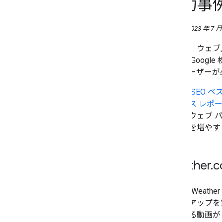
成功事
SEO に投資してオーガニック検索トラ
フィックを 2 倍に増やした Saramin
オーガニック トラフィックを 94% 増や
公開日: 2023 年 7 月
した Monster India
オーガニック トラフィックを 3 倍に増
動画は、ウェブ
やした Jobrapido
地域で Goog
コンバージョン率を 4
.
5 倍に増やした
Zip
Recruiter
で、ユーザーが
トラフィックを 100% 増大させた
Eventbrite
動画の SEO 
サイト滞在時間を 1
.
5 倍に延ばした楽
テータス レポ
天
多くのウェブ 
ィックを増やす
Weather
.
IBM の Weath
マークアップを実
録される動画が