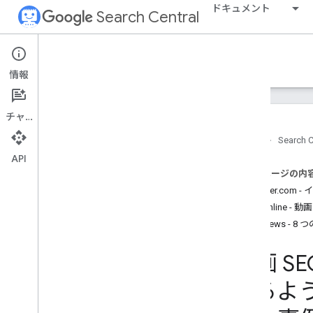
ドキュメント
Search Central
事例紹介
情報
事例紹介の特集
チャット
Vidio、Video
Object マークアップを追
加して動画のクリック数を拡大
ホーム
Search C
Wix が Google API を統合してユーザー
API
にとっての価値を生み出した方法
このページの内
動画 SEO 機能がグローバル パブリッシ
Weather.co
ャーのリーチ拡大に貢献
Italiaonli
Vimeo が顧客の動画 SEO を改善した方
法
ABP News 
Discover に大きな画像を表示させるこ
とでクリック率が改善し、パブリッシ
動画 
ャーのサイトへのアクセスが増加
Google での動画の見つけやすさを最大
きるよう
限に追求してオーガニック トラフィッ
クを 3 倍に増やした MX Player