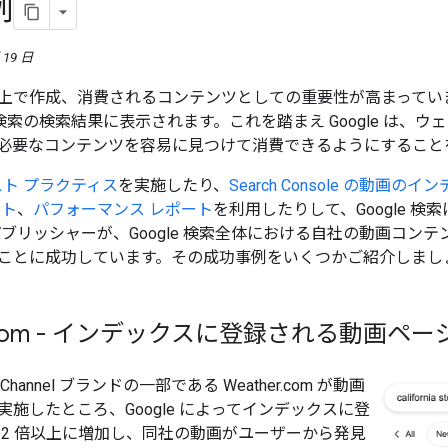
例
 19 日
上で作成、消費されるコンテンツとしての重要性が高まってい
le 検索の検索結果に表示されます。これを踏まえ Google 
必要なコンテンツを容易に見つけて消費できるようにすること
ベスト プラクティス
を実施したり、
Search Console の動画
ート
、
パフォーマンス レポート
を利用したりして、Google 
パブリッシャーが、Google 検索全体における自社の動画コ
ことに成功しています。その成功事例をいくつかご紹介しまし
com - インデックスに登録される動画ページ
er Channel ブランドの一部である Weather.com が動画
施したところ、Google によってインデックスに登
 2 倍以上に増加し、同社の動画がユーザーから発見