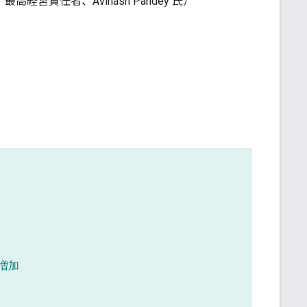
k、最高経営責任者、Avinash Pandey 氏）
の増加