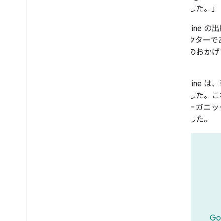
入しました。」
Italiaonl
ディレクターである
メントのおかげ
す。
Italiaonl
用しました。こ
と、オーガニック
減りました。
G