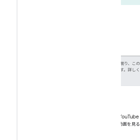
特に記載のない限り、こ
使用許諾されます。詳し
LinkedIn
YouTube
LinkedIn でつながる
動画を見る