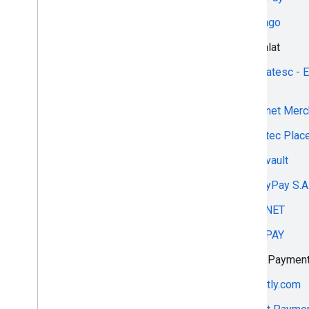
2can&ibox
Espago
91APP PAYMENTS
Etisalat
9Pay
EuPlatesc - 
SRL
A-IT
Euronet Merc
ABA PayWay
Evertec Plac
accept.blue
Evervault
ACI
EveryPay S.A
ACpay
EVONET
Acquired.com
EVOPAY
Adyen
EVO Paymen
AI Fintech
exactly.com
Airba Pay