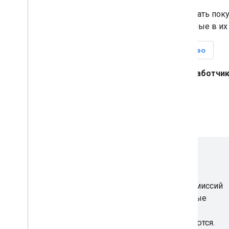
Google Pay позволяет вашим клиентам оплачивать пок
кнопки — используя способы оплаты, сохраненные в их 
Начните работу с MCP
Смотрите видео
Или ознакомьтесь с документацией для разработчик
Android
Web
Дополнительные сборы отсутствуют.
Google не взимает никаких дополнительных комиссий
за прием платежей через Google Pay. Стандартные
комиссии за обработку платежей от вашего
платежного провайдера по-прежнему применяются.