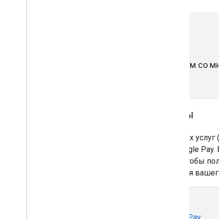
Мы сотрудничаем со мн
Торговцы
Обратитесь к своему поставщику платежных услуг 
узнать о возможности использования Google Pay. 
списке,
заполните запрос на уведомление
, чтобы по
услуга станет доступна для вашег
2C2P
EpicPay