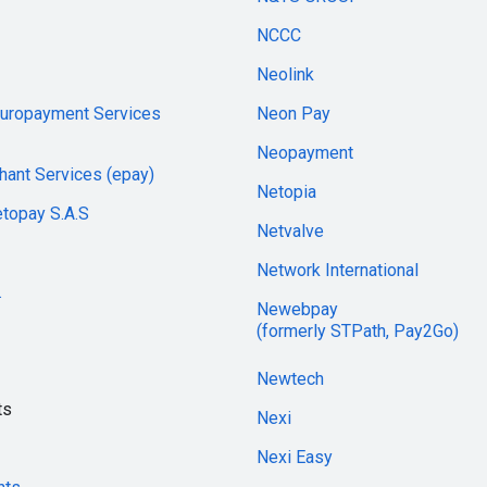
NCCC
Neolink
Europayment Services
Neon Pay
Neopayment
hant Services (epay)
Netopia
etopay S.A.S
Netvalve
Network International
.
Newebpay
(formerly STPath, Pay2Go)
Newtech
ts
Nexi
Nexi Easy