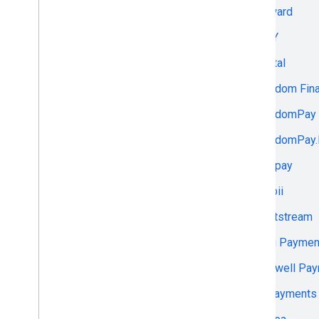
Forward
Bancstac
FPAY
Bank 131
Fractal
Bank Muscat
Freedom Fin
BANK RBK
FreedomPay
Bank Saint Petersburg
FreedomPay
Bank Vostok
Freepay
Barclaycard
Frisbii
Barion
Frontstream
Basis Theory
Fung Paymen
BCC.KZ
Gatewell Pa
ВсеПлатежи
GBPayments
bePaid