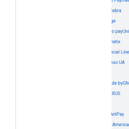
Exact Payme
Airvend
Fat Zebra
Airwallex
Fenige
Akurateco
Fexco payUni
Alfa-Bank
Fibonatix
Algoritma
Financial Lin
Allinpay
Finanso UA
alticepay
finby
AMO FINTECH LLC
fincode byG
Amwal Pay
FINEXUS
Anedot
Finix
Antom
FireAntPay
ApcoPay
First Americ