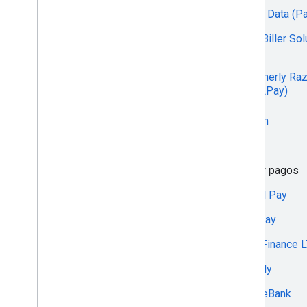
APPEX
First Data (P
Armenian Card OJSC
FIS Biller Sol
AsiaBill
Fiuu
AsiaPay
(formerly Ra
MOLPay)
Assist
Flintn
Assist Belarus
Flitt
Assist Kazakhstan
Flow pagos
Aurus
Fluid Pay
Authorize.net
Flyway
Axerve
FM Finance 
AXS
Fondy
azericardgpay
ForteBank
B2B Soft Pay