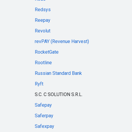
Redsys
Reepay
Revolut
revPAY (Revenue Harvest)
RocketGate
Rootline
Russian Standard Bank
Ryft
S.C. C SOLUTION S.R.L.
Safepay
Saferpay
Safexpay