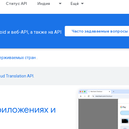
Статус API
Индия
Ещё
Часто задаваемые вопросы
d и веб-API, а также на API
держиваемых стран
.
oud Translation API
.
риложениях и