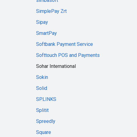
simbasoft
SimplePay Zrt
Sipay
SmartPay
Softbank Payment Service
Softtouch POS and Payments
Sohar International
Sokin
Solid
SP.LINKS
Splitit
Spreedly
Square