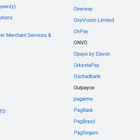
ayeezy)
Onerway
utions
OneVision Limited
OnPay
zer Merchant Services &
ONVO
Opayo by Elavon
OrkestaPay
Oschadbank
Outpayce
pagarme
PagBank
LTD
PagBrasil
PagSeguro