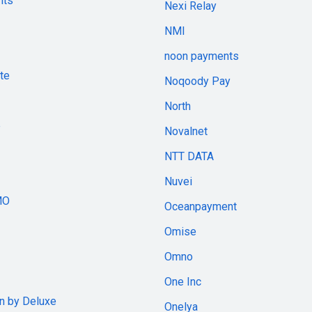
nts
Nexi Relay
NMI
noon payments
te
Noqoody Pay
North
e
Novalnet
NTT DATA
Nuvei
MO
Oceanpayment
Omise
Omno
One Inc
an by Deluxe
Onelya