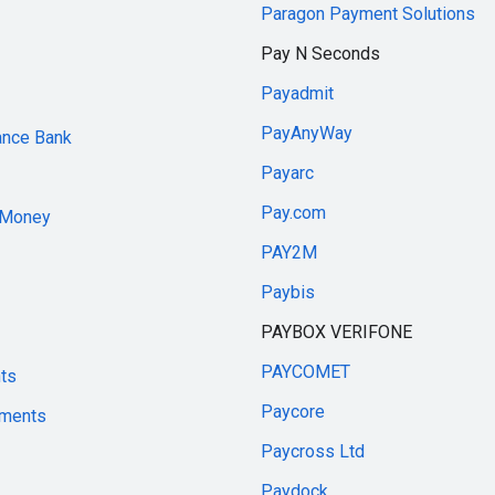
Paragon Payment Solutions
Pay N Seconds
Payadmit
PayAnyWay
ance Bank
Payarc
Pay.com
.Money
PAY2M
Paybis
PAYBOX VERIFONE
PAYCOMET
ts
Paycore
yments
Paycross Ltd
Paydock