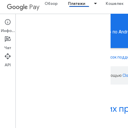
Обзор
Платежи
Кошелек
Pay
Google Pay for Payments
Информация
Получите ссылки на справочную документацию по Androi
событий упрощенных транзакций.
Чат
API Google Pay теперь доступен по всему миру. См.
список под
API
Эта страница переведена с помощью
Cl
Удобные платежи в ваших п
на сайтах