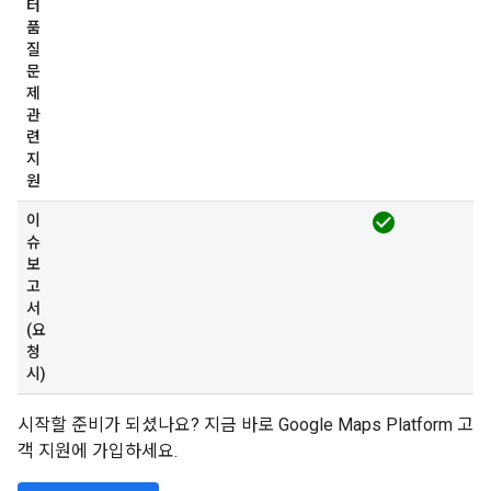
터
품
질
문
제
관
련
지
원
check_circle
이
슈
보
고
서
(요
청
시)
시작할 준비가 되셨나요? 지금 바로 Google Maps Platform 고
객 지원에 가입하세요.