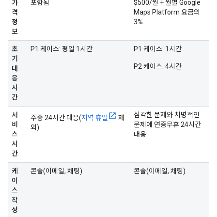
가
포함됨
$500/월 + 월별 Google
격
Maps Platform 요금의
정
3%.
보
초
P1 케이스: 평일 1시간
P1 케이스: 1시간
기
P2 케이스: 4시간
대
응
시
간
서
심각한 문제와 치명적인
주중 24시간 대응(
지역 휴일
제
비
문제에 연중무휴 24시간
외)
스
대응
시
간
케
콘솔(이메일, 채팅)
콘솔(이메일, 채팅)
이
스
작
성