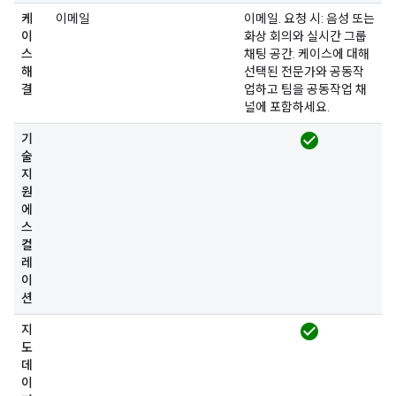
케
이메일
이메일. 요청 시: 음성 또는
이
화상 회의와 실시간 그룹
스
채팅 공간. 케이스에 대해
해
선택된 전문가와 공동작
결
업하고 팀을 공동작업 채
널에 포함하세요.
check_circle
기
술
지
원
에
스
컬
레
이
션
check_circle
지
도
데
이