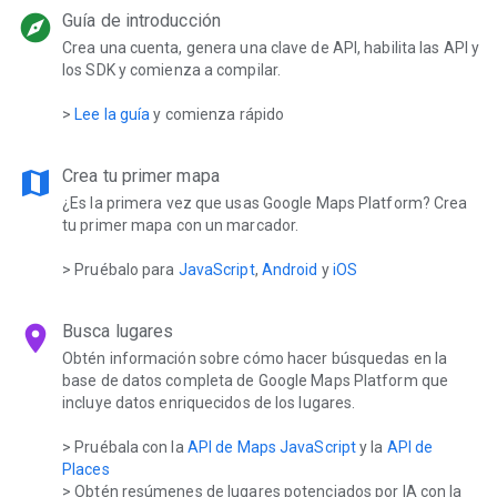
explore
Guía de introducción
Crea una cuenta, genera una clave de API, habilita las API y
los SDK y comienza a compilar.
>
Lee la guía
y comienza rápido
map
Crea tu primer mapa
¿Es la primera vez que usas Google Maps Platform? Crea
tu primer mapa con un marcador.
> Pruébalo para
JavaScript
,
Android
y
iOS
location_on
Busca lugares
Obtén información sobre cómo hacer búsquedas en la
base de datos completa de Google Maps Platform que
incluye datos enriquecidos de los lugares.
> Pruébala con la
API de Maps JavaScript
y la
API de
Places
> Obtén resúmenes de lugares potenciados por IA con la