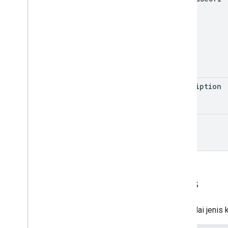
description
type
Jenis
Menandai jenis 