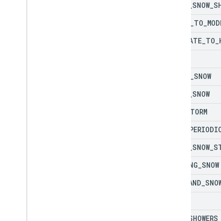
HEAVY
_
SNOW
_
S
LIGHT
_
TO
_
MOD
MODERATE
_
TO
_
SNOW
LIGHT
_
SNOW
HEAVY
_
SNOW
SNOWSTORM
SNOW
_
PERIODI
HEAVY
_
SNOW
_
S
BLOWING
_
SNOW
RAIN
_
AND
_
SNO
HAIL
HAIL
_
SHOWERS