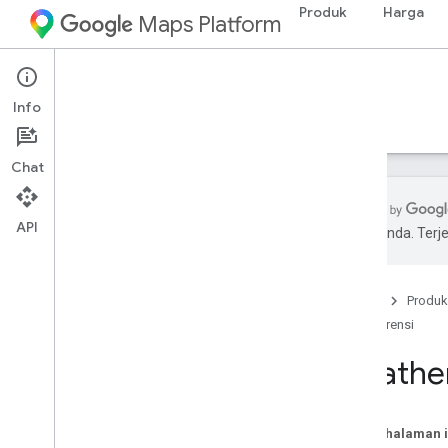
Produk
Harga
Maps Platform
Environment
Weather API
Info
Panduan
Referensi
Referensi
Chat
API
pilihan Anda. Te
Ringkasan
Referensi REST
Beranda
Produk
Resource REST
Referensi
current
Conditions
forecast
.
days
Weathe
forecast
.
hours
history
.
hours
public
Alerts
Pada halaman i