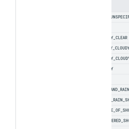
Enum
TYPE
_
UNSPECI
CLEAR
MOSTLY
_
CLEAR
PARTLY
_
CLOUD
MOSTLY
_
CLOUD
CLOUDY
WINDY
WIND
_
AND
_
RAI
LIGHT
_
RAIN
_
S
CHANCE
_
OF
_
SH
SCATTERED
_
SH