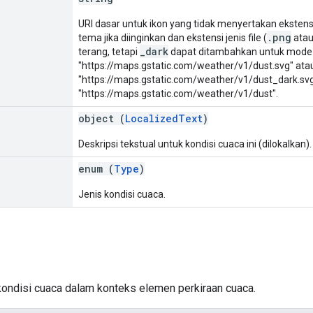
URI dasar untuk ikon yang tidak menyertakan ekstens
.png
tema jika diinginkan dan ekstensi jenis file (
ata
_dark
terang, tetapi
dapat ditambahkan untuk mode g
"https://maps.gstatic.com/weather/v1/dust.svg" ata
"https://maps.gstatic.com/weather/v1/dust_dark.sv
"https://maps.gstatic.com/weather/v1/dust".
object (
LocalizedText
)
Deskripsi tekstual untuk kondisi cuaca ini (dilokalkan).
enum (
Type
)
Jenis kondisi cuaca.
kondisi cuaca dalam konteks elemen perkiraan cuaca.