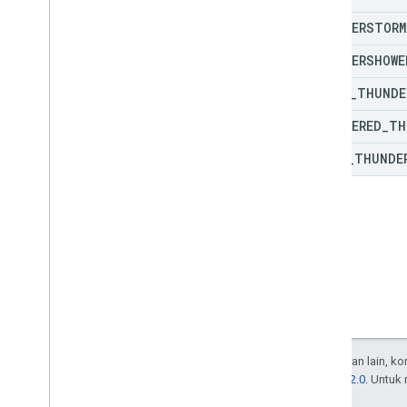
THUNDERSTORM
THUNDERSHOWE
LIGHT
_
THUNDE
SCATTERED
_
TH
HEAVY
_
THUNDE
Kecuali dinyatakan lain, k
Lisensi Apache 2.0
. Untuk
afiliasinya.