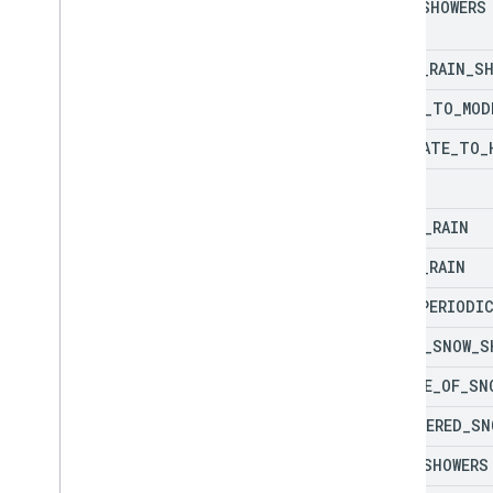
RAIN
_
SHOWERS
HEAVY
_
RAIN
_
S
LIGHT
_
TO
_
MOD
MODERATE
_
TO
_
RAIN
LIGHT
_
RAIN
HEAVY
_
RAIN
RAIN
_
PERIODIC
LIGHT
_
SNOW
_
S
CHANCE
_
OF
_
SN
SCATTERED
_
SN
SNOW
_
SHOWERS