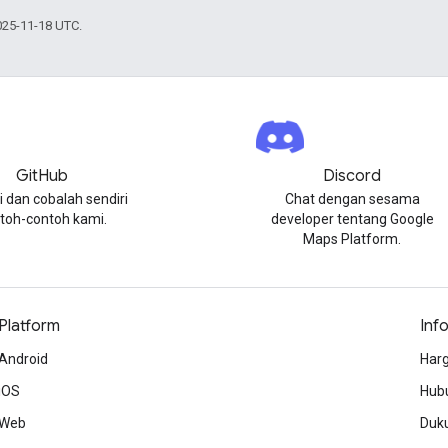
025-11-18 UTC.
GitHub
Discord
i dan cobalah sendiri
Chat dengan sesama
toh-contoh kami.
developer tentang Google
Maps Platform.
Platform
Inf
Android
Harg
iOS
Hubu
Web
Duk