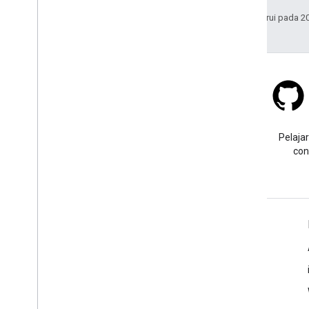
Terakhir diperbarui pada 2
Stack Overflow
Ajukan pertanyaan dengan
Pelajar
tag google-maps.
con
Pelajari Lebih Lanjut
FAQ
API Picker
Praktik terbaik keamanan API