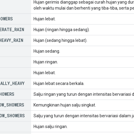
Hujan gerimis dianggap sebagai curah hujan yang dura
oleh waktu mulai dan berhenti yang tiba-tiba, serta p
HOWERS
Hujan lebat.
ERATE
_
RAIN
Hujan (ringan hingga sedang).
HEAVY
_
RAIN
Hujan (sedang hingga lebat).
Hujan sedang.
Hujan ringan.
Hujan lebat.
ALLY
_
HEAVY
Hujan lebat secara berkala.
HOWERS
Salju ringan yang turun dengan intensitas bervariasi
OW
_
SHOWERS
Kemungkinan hujan salju singkat.
OW
_
SHOWERS
Salju yang turun dengan intensitas bervariasi dalam 
Hujan salju ringan.