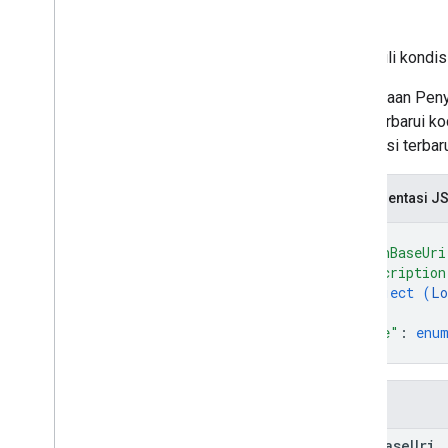
Jenis
Types
Air
Pressure
Mewakili kondisi
Date
Time
Ice
Thickness
Pernyataan Peny
Interval
memperbarui kod
Lat
Lng
informasi terbar
Localized
Text
Presipitasi
Representasi J
Quantitative
Precipitation
Forecast
Temperatur
{
"iconBaseUri
Time
Zone
"description
Units
System
object (
Lo
Visibilitas
}
,
Weather
Condition
"type"
: 
enu
Wind
}
Referensi RPC
Kolom
icon
Base
Uri