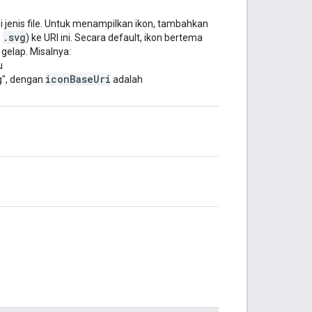
i jenis file. Untuk menampilkan ikon, tambahkan
.svg
u
) ke URI ini. Secara default, ikon bertema
elap. Misalnya:
u
iconBaseUri
g", dengan
adalah