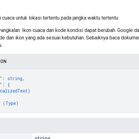
 cuaca untuk lokasi tertentu pada jangka waktu tertentu.
angkalan: Ikon cuaca dan kode kondisi dapat berubah. Google d
e dan ikon yang ada sesuai kebutuhan. Sebaiknya baca dokument
u.
SON
"
: 
string
,
"
: 
{
calizedText
)
m (
Type
)
string