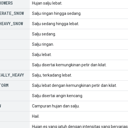
HOWERS
Hujan salju lebat.
ERATE
_
SNOW
Salju ringan hingga sedang.
HEAVY
_
SNOW
Salju sedang hingga lebat.
Salju sedang.
Salju ringan.
Salju lebat.
Salju disertai kemungkinan petir dan kilat.
CALLY
_
HEAVY
Salju, terkadang lebat.
TORM
Salju lebat dengan kemungkinan petir dan kilat.
Salju disertai angin kencang.
W
Campuran hujan dan salju.
Hail.
Hujan es yang jatuh dengan intensitas yang bervarias