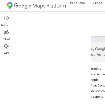
Produtos
Preço
Maps Platform
Street View Insights
Informações
Guias
Referência
Exemplos
Recursos
Chat
API
preferência. As t
Street View Insights
Visão geral
Nesta página
Testar a versão de demonstração
Principais recurs
Início rápido
Configuração
Especificações p
Configurar seu projeto do Google
Casos de uso c
Cloud
Ajuda e suporte
Configurar seu ambiente de
desenvolvimento