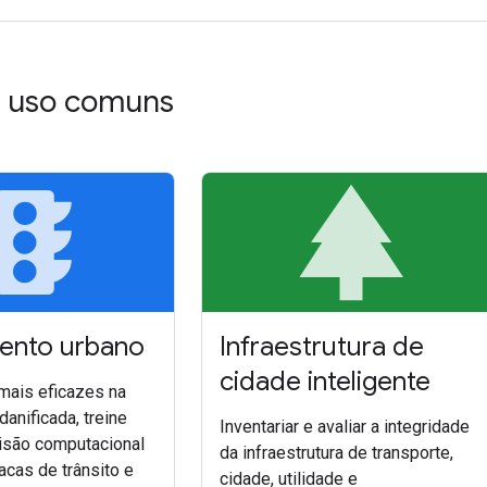
e uso comuns
affic
p
ento urbano
Infraestrutura de
cidade inteligente
mais eficazes na
danificada, treine
Inventariar e avaliar a integridade
isão computacional
da infraestrutura de transporte,
lacas de trânsito e
cidade, utilidade e