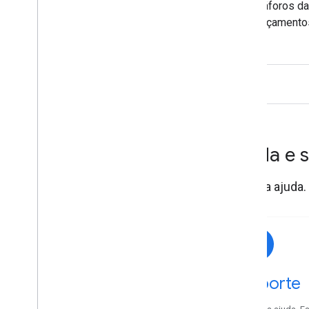
semáforos dan
os orçamentos
Ajuda e 
Receba ajuda.
Suporte