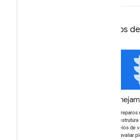
Casos d
tr
Planejam
Faça reparos 
infraestrutura 
modelos de v
para avaliar p