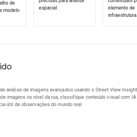
precisas para análise
contextuais p
alho de
espacial.
elemento de
de modelo
infraestrutura
pido
s de análise de imagens avançados usando o Street View Insight
de imagens no nível da rua, classifique conteúdo visual com IA
ncia útil de observações do mundo real.