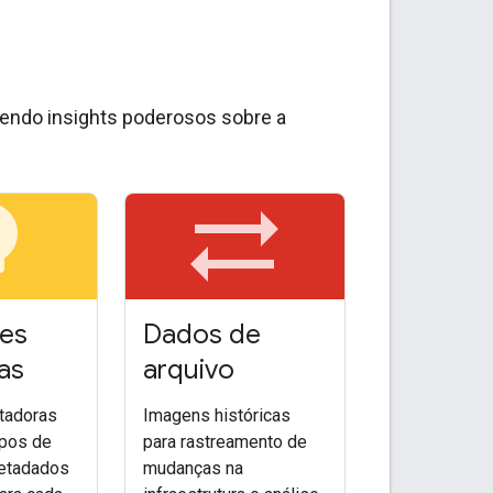
ecendo insights poderosos sobre a
bulb
sync_alt
es
Dados de
as
arquivo
itadoras
Imagens históricas
ipos de
para rastreamento de
etadados
mudanças na