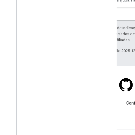
Receba ajuda. F
Exceto em caso de indicaç
código são licenciadas d
da Oracle e/ou afiliadas.
Última atualização 2025-1
Stack Overflow
Faça uma pergunta usando a
Conf
tag google-maps.