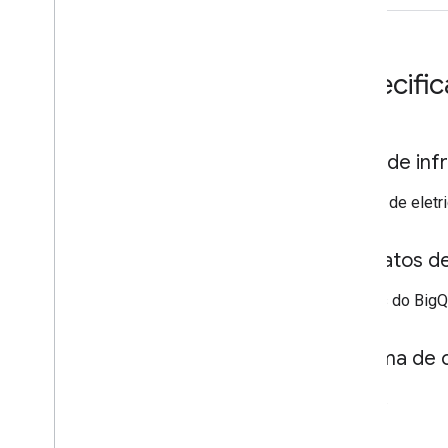
Especific
Tipos de inf
Postes de eletri
Formatos d
Tabelas do Big
Sistema de 
WGS84.