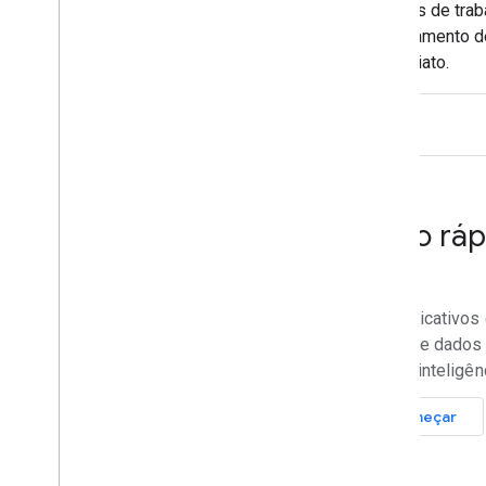
fluxos de trab
treinamento 
imediato.
Início rá
Crie aplicativo
Consulte dados 
extraia inteligê
Começar