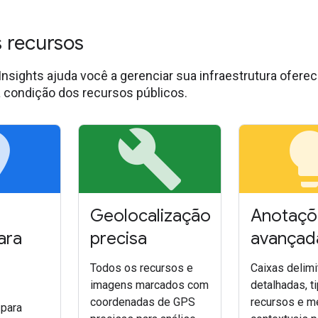
s recursos
Insights ajuda você a gerenciar sua infraestrutura ofer
a condição dos recursos públicos.
ce
build
light
Geolocalização
Anotaçõ
ara
precisa
avançad
Todos os recursos e
Caixas delim
imagens marcados com
detalhadas, t
coordenadas de GPS
recursos e m
 para