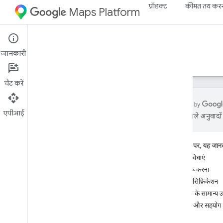
प्रॉडक्ट
कीमत तय कर
Maps Platform
Street View Insights
जानकारी
गाइड
रेफ़रंस
सैंपल
संसाधन
चैट करें
एपीआई
एआई से मिले अनुवादों म
Street View Insights
खास जानकारी
इस पेज पर, यह जानक
डेमो आज़माएं
मुख्य सुविधाएं
तुरंत शुरू करना
सेटअप
मुख्य स्पेसिफ़िकेशन
अपना Google Cloud प्रोजेक्ट सेट अप करना
इस्तेमाल के सामान्य
डेवलपमेंट एनवायरमेंट सेट अप करना
सहायता और सहयोग