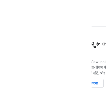
तुरंत शुरू
Street View Insig
बनाएं. स्ट्रीट-लेवल 
कैटगरी में बांटें,
शुरू करना