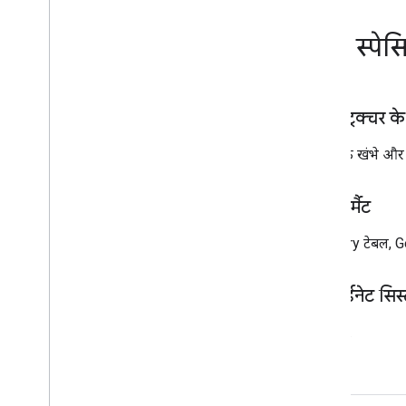
मुख्य स्पे
इन्फ़्रास्ट्रक्चर 
बिजली के खंभे और 
डेटा फ़ॉर्मैट
BigQuery टेबल, 
कोऑर्डिनेट सिस
WGS84.