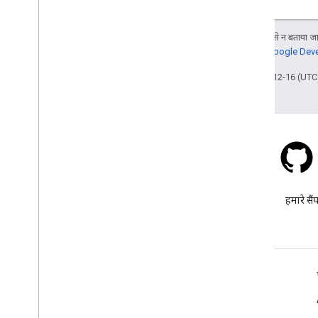
जब तक कुछ अलग से न बताया जाए
जानकारी के लिए,
Google Devel
आखिरी बार 2025-12-16 (UTC)
स्टैक ओवरफ़्लो
google-maps टैग के तहत सवाल
हमारे सैं
पूछें.
और जानें
अक्सर पूछे जाने वाले सवाल