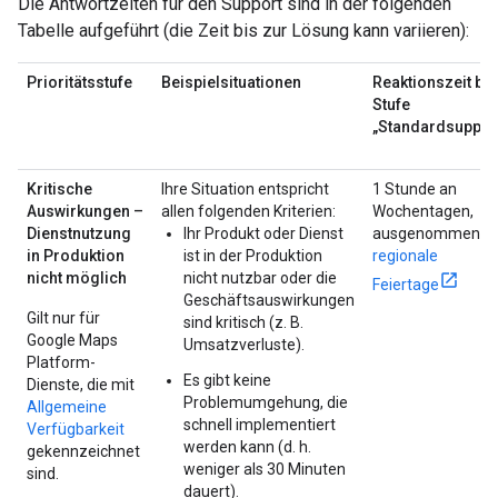
Die Antwortzeiten für den Support sind in der folgenden
Tabelle aufgeführt (die Zeit bis zur Lösung kann variieren):
Prioritätsstufe
Beispielsituationen
Reaktionszeit bei
Stufe
„Standardsuppor
Kritische
Ihre Situation entspricht
1 Stunde an
Auswirkungen –
allen folgenden Kriterien:
Wochentagen,
Dienstnutzung
Ihr Produkt oder Dienst
ausgenommen
in Produktion
ist in der Produktion
regionale
nicht möglich
nicht nutzbar oder die
Feiertage
Geschäftsauswirkungen
Gilt nur für
sind kritisch (z. B.
Google Maps
Umsatzverluste).
Platform-
Es gibt keine
Dienste, die mit
Problemumgehung, die
Allgemeine
schnell implementiert
Verfügbarkeit
werden kann (d. h.
gekennzeichnet
weniger als 30 Minuten
sind.
dauert).