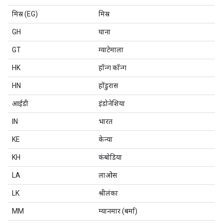
मिस्र (EG)
मिस्र
GH
घाना
GT
ग्वाटेमाला
HK
हॉन्ग कॉन्ग
HN
होंडुरास
आईडी
इंडोनेशिया
IN
भारत
KE
केन्या
KH
कंबोडिया
LA
लाओस
LK
श्रीलंका
MM
म्यानमार (बर्मा)