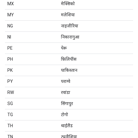
MX
मेक्सिको
MY
मलेशिया
NG
नाइजीरिया
NI
निकारागुआ
PE
पेरू
PH
फ़िलिपींस
PK
पाकिस्तान
PY
पराग्वे
RW
रवांडा
SG
सिंगापुर
TG
टोगो
TH
थाईलैंड
TN
ट्यूनीशिया