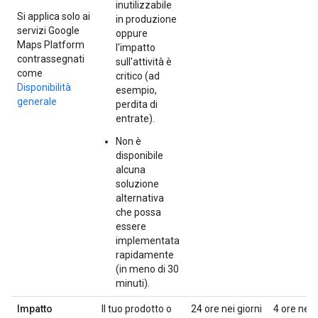
inutilizzabile
Si applica solo ai
in produzione
servizi Google
oppure
Maps Platform
l'impatto
contrassegnati
sull'attività è
come
critico (ad
Disponibilità
esempio,
generale
perdita di
entrate).
Non è
disponibile
alcuna
soluzione
alternativa
che possa
essere
implementata
rapidamente
(in meno di 30
minuti).
Impatto
Il tuo prodotto o
24 ore nei giorni
4 ore nei 