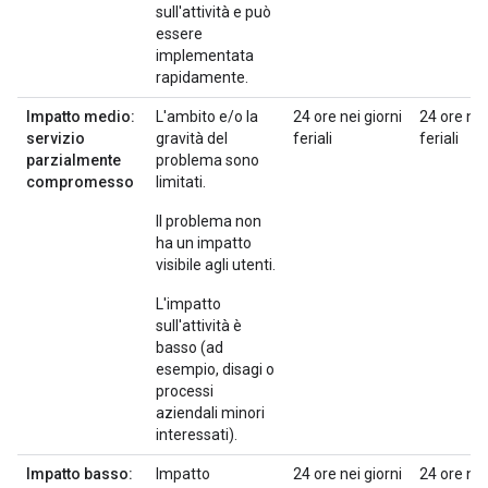
sull'attività e può
essere
implementata
rapidamente.
Impatto medio:
L'ambito e/o la
24 ore nei giorni
24 ore nei
servizio
gravità del
feriali
feriali
parzialmente
problema sono
compromesso
limitati.
Il problema non
ha un impatto
visibile agli utenti.
L'impatto
sull'attività è
basso (ad
esempio, disagi o
processi
aziendali minori
interessati).
Impatto basso:
Impatto
24 ore nei giorni
24 ore nei