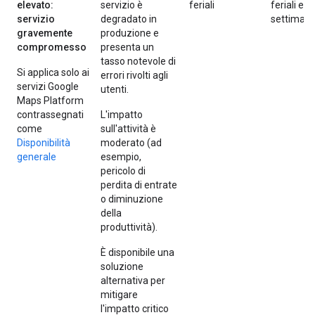
elevato:
servizio è
feriali
feriali e n
servizio
degradato in
settiman
gravemente
produzione e
compromesso
presenta un
tasso notevole di
Si applica solo ai
errori rivolti agli
servizi Google
utenti.
Maps Platform
contrassegnati
L'impatto
come
sull'attività è
Disponibilità
moderato (ad
generale
esempio,
pericolo di
perdita di entrate
o diminuzione
della
produttività).
È disponibile una
soluzione
alternativa per
mitigare
l'impatto critico