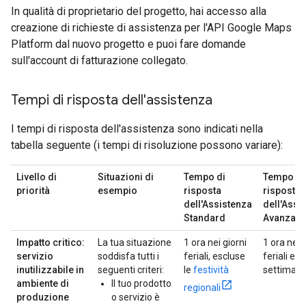
In qualità di proprietario del progetto, hai accesso alla
creazione di richieste di assistenza per l'API Google Maps
Platform dal nuovo progetto e puoi fare domande
sull'account di fatturazione collegato.
Tempi di risposta dell'assistenza
I tempi di risposta dell'assistenza sono indicati nella
tabella seguente (i tempi di risoluzione possono variare):
Livello di
Situazioni di
Tempo di
Tempo di
priorità
esempio
risposta
risposta
dell'Assistenza
dell'Assi
Standard
Avanzata
Impatto critico:
La tua situazione
1 ora nei giorni
1 ora nei 
servizio
soddisfa tutti i
feriali, escluse
feriali e n
inutilizzabile in
seguenti criteri:
le
festività
settiman
ambiente di
Il tuo prodotto
regionali
produzione
o servizio è