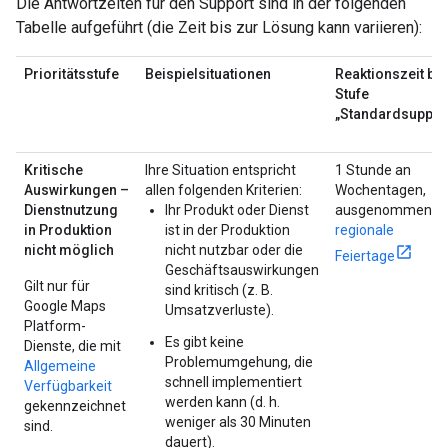
Die Antwortzeiten für den Support sind in der folgenden
Tabelle aufgeführt (die Zeit bis zur Lösung kann variieren):
Prioritätsstufe
Beispielsituationen
Reaktionszeit bei
Stufe
„Standardsuppor
Kritische
Ihre Situation entspricht
1 Stunde an
Auswirkungen –
allen folgenden Kriterien:
Wochentagen,
Dienstnutzung
Ihr Produkt oder Dienst
ausgenommen
in Produktion
ist in der Produktion
regionale
nicht möglich
nicht nutzbar oder die
Feiertage
Geschäftsauswirkungen
Gilt nur für
sind kritisch (z. B.
Google Maps
Umsatzverluste).
Platform-
Es gibt keine
Dienste, die mit
Problemumgehung, die
Allgemeine
schnell implementiert
Verfügbarkeit
werden kann (d. h.
gekennzeichnet
weniger als 30 Minuten
sind.
dauert).