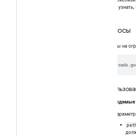
, чтобы узнать
Запросы
Запросы на ог
https://roads.go
Использова
Необходимые
Параметр
pat
дол