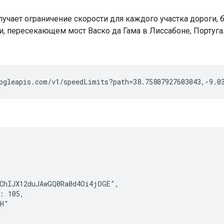
олучает ограничение скорости для каждого участка дороги
и, пересекающем мост Васко да Гама в Лиссабоне, Португа
ogleapis.com/v1/speedLimits?path=38.75807927603043,-9.0
ChIJX12duJAwGQ0Ra0d4Oi4jOGE",

: 105,

H"
