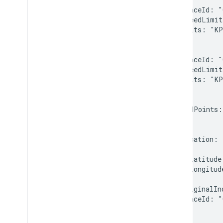
      placeId: "
      speedLimit
      units: "KP
    },

    {

      placeId: "
      speedLimit
      units: "KP
    }

  ],

  snappedPoints:

  [

    {

      location:

      {

        latitude
        longitud
      },

      originalIn
      placeId: "
    },

    {
