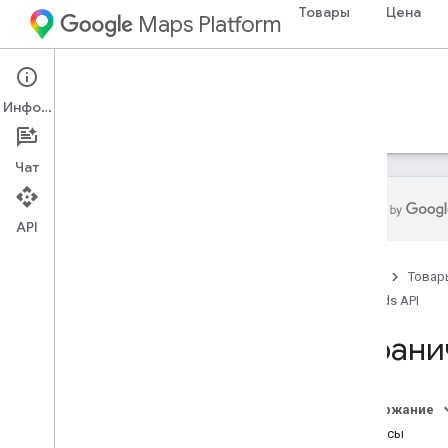
Товары
Цена
Maps Platform
Web Services
Roads API
Информация
Руководства
Ресурсы
Чат
API
Roads API
Главная
Товар
Обзор
Roads API
Настройка
Ограни
Настройка API дорог
Руководства для разработчиков
Содержание
Привязать к дорогам
Запросы