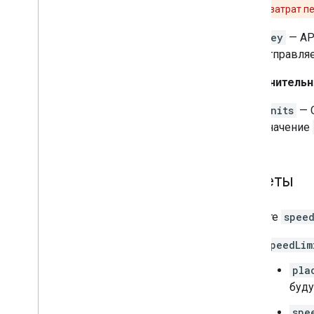
оптимизации затрат п
key
— AP
отправляе
Дополнительн
units
— С
значение
Ответы
В ответе
speed
speedLim
pla
буду
spe