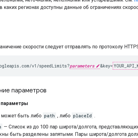
, в каких регионах доступны данные об ограничениях скорос
раничение скорости следует отправлять по протоколу HTT
ogleapis.com/v1/speedLimits?
parameters
&key=
YOUR_API_
ние параметров
 параметры
 может быть либо
path
, либо
placeId
.
h
— Список из до 100 пар широта/долгота, представляющи
жны быть разделены запятыми. Пары широта/долгота до