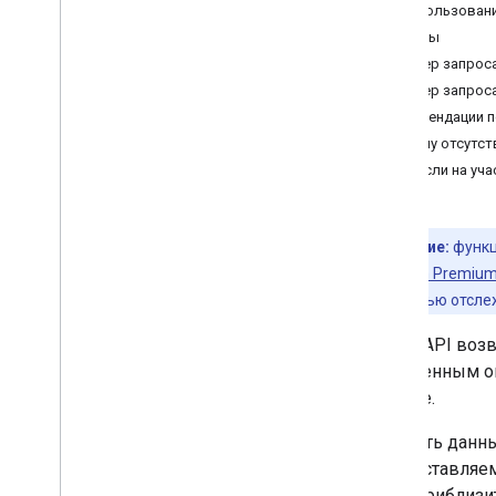
Ближайшие дороги
Использован
Ограничение скорости
Ответы
Расширенные концепции
Пример запроса
Устранение неполадок
Пример запроса
Инспектор дорог
Рекомендации 
Почему отсутст
Рекомендации
Что если на уч
Лучшие практики веб-служб
Клиентские библиотеки
Примечание:
функц
Maps Platform Premium
с возможностью отслеж
Roads API
возв
переменным ог
участке.
Точность данн
Предоставляем
быть приблизи