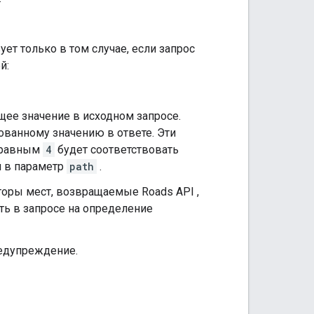
ет только в том случае, если запрос
й:
ее значение в исходном запросе.
ованному значению в ответе. Эти
равным
4
будет соответствовать
й в параметр
path
.
аторы мест, возвращаемые
Roads API
,
ь в запросе на определение
едупреждение.