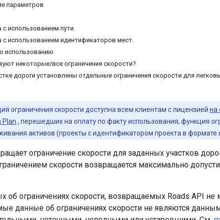
ие параметров
 с использованием пути.
 с использованием идентификаторов мест.
по использованию
вуют некоторые/все ограничения скорости?
астке дороги установлены отдельные ограничения скорости для легков
ия ограничения скорости доступна всем клиентам с лицензией
на
 Plan
, перешедших на оплату по факту использования, функция ог
ивания активов (проекты с идентификатором проекта в формате m
ращает ограничение скорости для заданных участков дороги
раничением скорости возвращается максимально допустим
ых об ограничениях скорости, возвращаемых
Roads API
не 
ые данные об ограничениях скорости не являются данным
тельными, неточными, неполными или устаревшими. См.
п