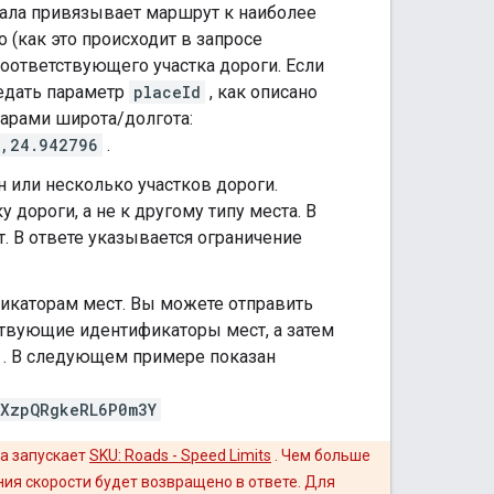
ала привязывает маршрут к наиболее
 (как это происходит в запросе
соответствующего участка дороги. Если
редать параметр
placeId
, как описано
парами широта/долгота:
7,24.942796
.
 или несколько участков дороги.
 дороги, а не к другому типу места. В
 В ответе указывается ограничение
икаторам мест. Вы можете отправить
ствующие идентификаторы мест, а затем
. В следующем примере показан
RXzpQRgkeRL6P0m3Y
а запускает
SKU: Roads - Speed ​​Limits
. Чем больше
ия скорости будет возвращено в ответе. Для