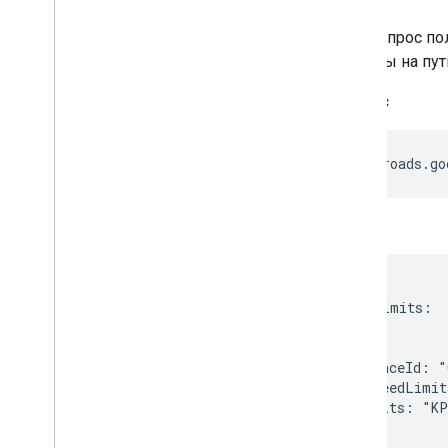
Этот запрос п
долготы на пут
Запрос
https://roads.go
Ответ
{

  speedLimits:

  [

    {

      placeId: "
      speedLimit
      units: "KP
    },

    {
