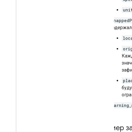
uni
snappedP
содержал
loc
ori
Кажд
знач
зафи
pla
буду
огра
warning_
Пример за