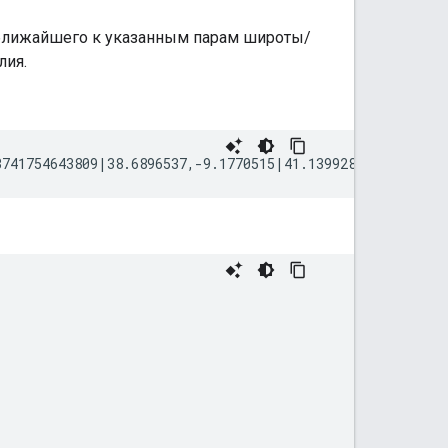
, ближайшего к указанным парам широты/
лия.
3741754643809|38.6896537,-9.1770515|41.1399289,-8.609407