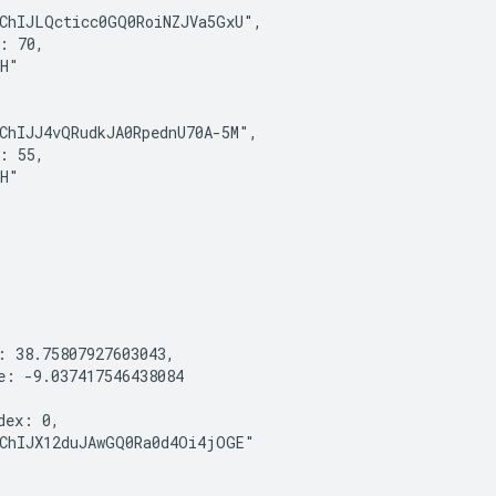
ChIJLQcticc0GQ0RoiNZJVa5GxU",

: 70,

H"

ChIJJ4vQRudkJA0RpednU70A-5M",

: 55,

H"

: 38.75807927603043,

e: -9.037417546438084

dex: 0,

ChIJX12duJAwGQ0Ra0d4Oi4jOGE"
