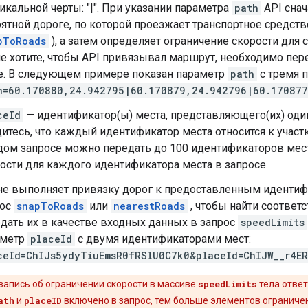
икальной черты: "|". При указании параметра
path
API снач
ятной дороге, по которой проезжает транспортное средство
pToRoads
), а затем определяет ограничение скорости для 
е хотите, чтобы API привязывал маршрут, необходимо пе
. В следующем примере показан параметр
path
с тремя 
h=60.170880,24.942795|60.170879,24.942796|60.17087
ceId
— идентификатор(ы) места, представляющего(их) один
итесь, что каждый идентификатор места относится к участку
ом запросе можно передать до 100 идентификаторов мест.
ости для каждого идентификатора места в запросе.
не выполняет привязку дорог к предоставленным идентиф
рос
snapToRoads
или
nearestRoads
, чтобы найти соответ
дать их в качестве входных данных в запрос
speedLimits
аметр
placeId
с двумя идентификаторами мест:
ceId=ChIJs5ydyTiuEmsR0fRSlU0C7k0&placeId=ChIJW__r4E
запись об ограничении скорости в массиве
speedLimits
тела ответ
ath
и
placeID
включено в запрос, тем больше элементов ограничен