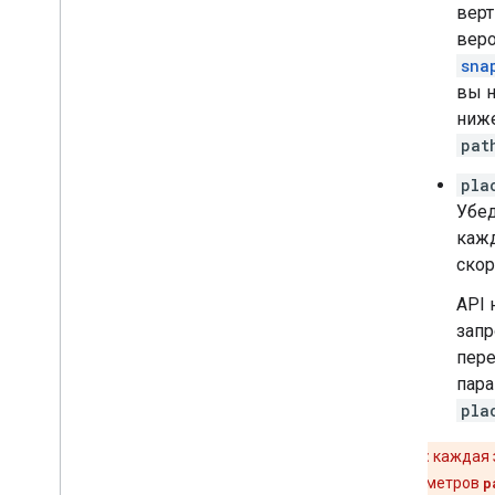
верт
веро
sna
вы н
ниже
pat
pla
Убед
кажд
скор
API 
зап
пере
пар
pla
Внимание:
каждая 
входных параметров
p