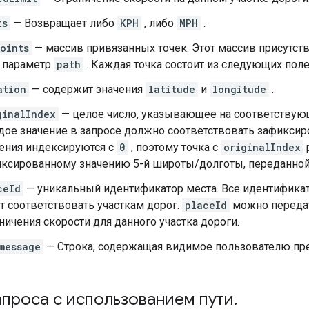
ts
— Возвращает либо
KPH
, либо
MPH
.
oints
— массив привязанных точек. Этот массив присутству
 параметр
path
. Каждая точка состоит из следующих поле
ation
— содержит значения
latitude
и
longitude
.
ginalIndex
— целое число, указывающее на соответствующ
ое значение в запросе должно соответствовать зафиксир
ения индексируются с
0
, поэтому точка с
originalIndex
ксированному значению 5-й широты/долготы, переданно
ceId
— уникальный идентификатор места. Все идентифик
т соответствовать участкам дорог.
placeId
можно передат
ничения скорости для данного участка дороги.
message
— Строка, содержащая видимое пользователю пр
проса с использованием пути
.