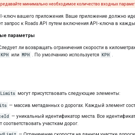
ередавайте минимально необходимое количество входных параме
I-ключ вашего приложения. Ваше приложение должно иде
т запрос к
Roads API
путем включения API-ключа в каждый
ые параметры
ледует ли возвращать ограничения скорости в километрах
KPH
или
MPH
. По умолчанию используется
KPH
.
Limits
могут присутствовать следующие элементы:
its
— массив метаданных о дорогах. Каждый элемент сост
ceId
— уникальный идентификатор места. Все идентифик
т соответствовать участкам дорог.
edLimit
— Ограничение скорости на данном участке дороги