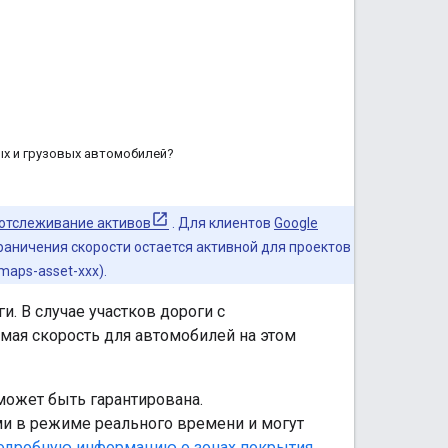
ых и грузовых автомобилей?
 отслеживание активов
. Для клиентов
Google
раничения скорости остается активной для проектов
aps-asset-xxx).
. В случае участков дороги с
ая скорость для автомобилей на этом
может быть гарантирована.
и в режиме реального времени и могут
одробную информацию о зонах покрытия