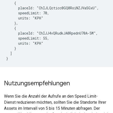
    {

      placeId: "ChIJLQcticc0GQ0RoiNZJVa5GxU",

      speedLimit: 70,

      units: "KPH"

    },

    {

      placeId: "ChIJJ4vQRudkJA0RpednU70A-5M",

      speedLimit: 55,

      units: "KPH"

    }

  ]

}
Nutzungsempfehlungen
Wenn Sie die Anzahl der Aufrufe an den Speed Limit-
Dienst reduzieren möchten, sollten Sie die Standorte Ihrer
Assets im Intervall von 5 bis 15 Minuten abfragen. Der