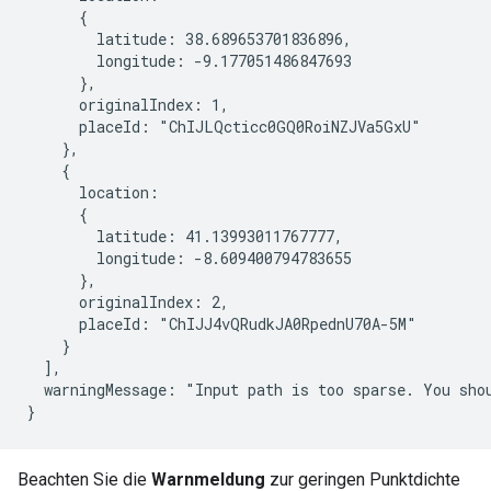
      {

        latitude: 38.689653701836896,

        longitude: -9.177051486847693

      },

      originalIndex: 1,

      placeId: "ChIJLQcticc0GQ0RoiNZJVa5GxU"

    },

    {

      location:

      {

        latitude: 41.13993011767777,

        longitude: -8.609400794783655

      },

      originalIndex: 2,

      placeId: "ChIJJ4vQRudkJA0RpednU70A-5M"

    }

  ],

  warningMessage: "Input path is too sparse. You sho
}
Beachten Sie die
Warnmeldung
zur geringen Punktdichte