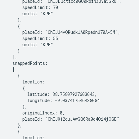
      placeId: "ChIJLQcticc0GQ0RoiNZJVa5GxU",

      speedLimit: 70,

      units: "KPH"

    },

    {

      placeId: "ChIJJ4vQRudkJA0RpednU70A-5M",

      speedLimit: 55,

      units: "KPH"

    }

  ],

  snappedPoints:

  [

    {

      location:

      {

        latitude: 38.75807927603043,

        longitude: -9.037417546438084

      },

      originalIndex: 0,

      placeId: "ChIJX12duJAwGQ0Ra0d4Oi4jOGE"

    },

    {

      location:
