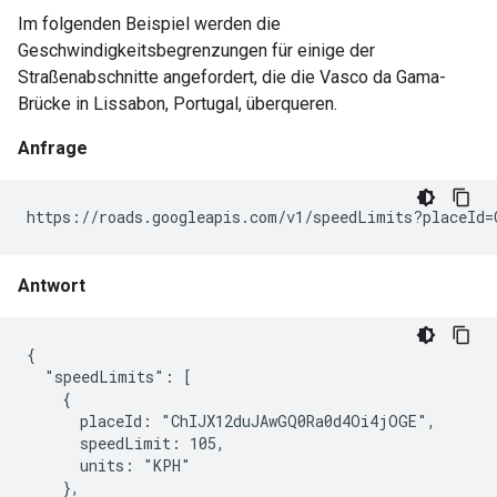
Im folgenden Beispiel werden die
Geschwindigkeitsbegrenzungen für einige der
Straßenabschnitte angefordert, die die Vasco da Gama-
Brücke in Lissabon, Portugal, überqueren.
Anfrage
https://roads.googleapis.com/v1/speedLimits?placeId=
Antwort
{

  "speedLimits": [

    {

      placeId: "ChIJX12duJAwGQ0Ra0d4Oi4jOGE",

      speedLimit: 105,

      units: "KPH"

    },
