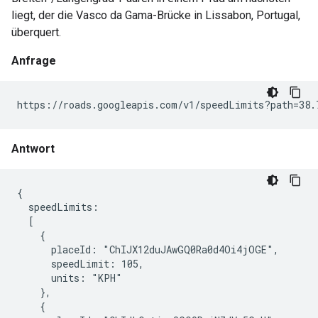
liegt, der die Vasco da Gama-Brücke in Lissabon, Portugal,
überquert.
Anfrage
https://roads.googleapis.com/v1/speedLimits?path=38.
Antwort
{

  speedLimits:

  [

    {

      placeId: "ChIJX12duJAwGQ0Ra0d4Oi4jOGE",

      speedLimit: 105,

      units: "KPH"

    },

    {
