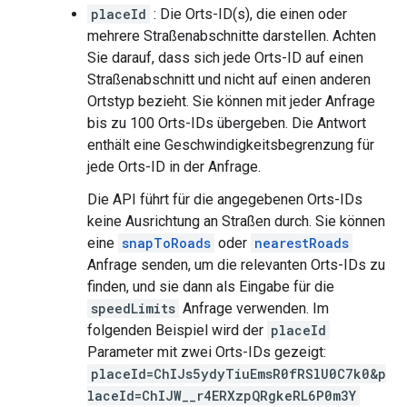
placeId
: Die Orts-ID(s), die einen oder
mehrere Straßenabschnitte darstellen. Achten
Sie darauf, dass sich jede Orts-ID auf einen
Straßenabschnitt und nicht auf einen anderen
Ortstyp bezieht. Sie können mit jeder Anfrage
bis zu 100 Orts-IDs übergeben. Die Antwort
enthält eine Geschwindigkeitsbegrenzung für
jede Orts-ID in der Anfrage.
Die API führt für die angegebenen Orts-IDs
keine Ausrichtung an Straßen durch. Sie können
eine
snapToRoads
oder
nearestRoads
Anfrage senden, um die relevanten Orts-IDs zu
finden, und sie dann als Eingabe für die
speedLimits
Anfrage verwenden. Im
folgenden Beispiel wird der
placeId
Parameter mit zwei Orts-IDs gezeigt:
placeId=ChIJs5ydyTiuEmsR0fRSlU0C7k0&p
laceId=ChIJW__r4ERXzpQRgkeRL6P0m3Y