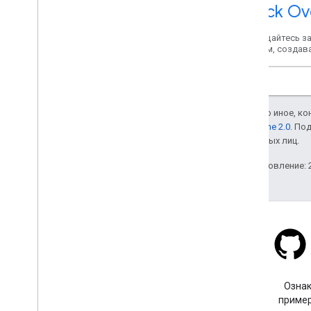
Stack Ov
Обращайтесь з
другим, создав
Если не указано иное, к
лицензии Apache 2.0
. По
аффилированных лиц.
Последнее обновление: 2
Stack Overflow
Задайте вопрос с тегом
Ознак
google-maps.
пример