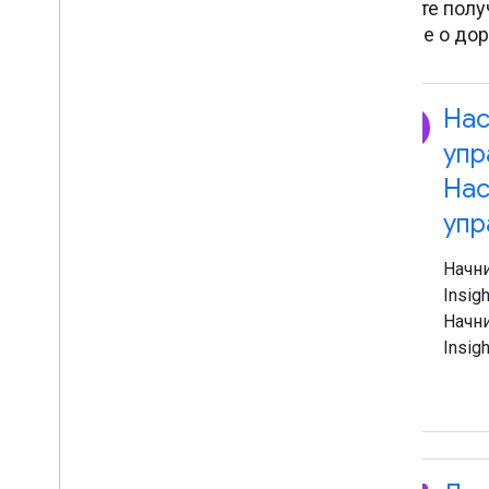
Начните полу
данные о дор
explore
Нас
упр
Нас
упр
Начни
Insig
Начни
Insig