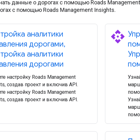
чать данные о дорогах с помощью Roads Management I
огах с помощью Roads Management Insights.
api
тройка аналитики
Упр
авления дорогами
,
пом
тройка аналитики
Упр
авления дорогами
пом
те настройку Roads Management
Узнай
hts, создав проект и включив API.
марш
те настройку Roads Management
помо
hts, создав проект и включив API.
Узнай
марш
помо