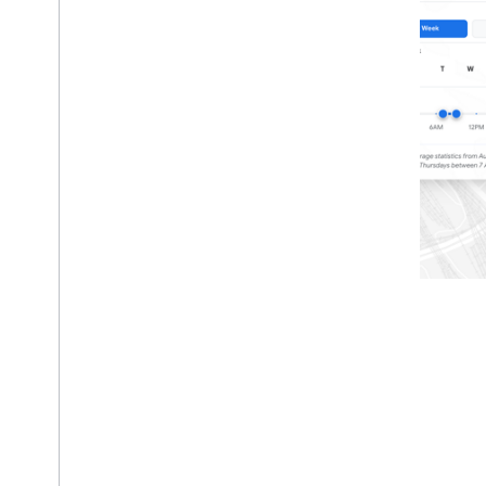
Определить юрисдикции
API выбора дорог
,
API выбора
дорог
Обзор
Запросить требования
Управление маршрутами
Понять проверку маршрута
Доступ к данным
Накопленные данные о дорогах с
помощью Big
Query
Данные о дорогах в реальном
времени с Pub
/
Sub