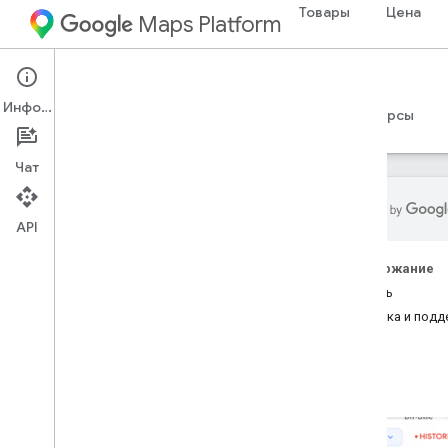
Товары
Цена
Maps Platform
Roads Management Insights
Информация
Руководства
Справочные материалы
Ресурсы
Чат
API
Аналитика управления дорогами
Содержание
Обзор
Начать
Основные понятия
Справка и под
Попробуйте демо!
Начало работы
Настройка
Предоставить информацию о
проекте