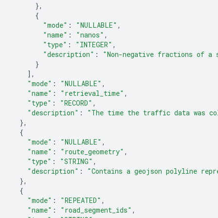
},
{
"mode"
:
"NULLABLE"
,
"name"
:
"nanos"
,
"type"
:
"INTEGER"
,
"description"
:
"Non-negative fractions of a 
}
],
"mode"
:
"NULLABLE"
,
"name"
:
"retrieval_time"
,
"type"
:
"RECORD"
,
"description"
:
"The time the traffic data was co
},
{
"mode"
:
"NULLABLE"
,
"name"
:
"route_geometry"
,
"type"
:
"STRING"
,
"description"
:
"Contains a geojson polyline repr
},
{
"mode"
:
"REPEATED"
,
"name"
:
"road_segment_ids"
,