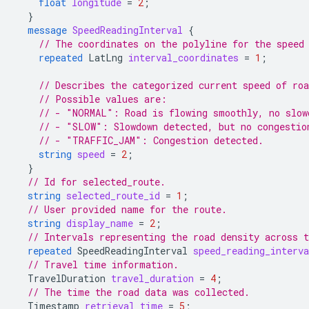
float
longitude
=
2
;
}
message
SpeedReadingInterval
{
// The coordinates on the polyline for the speed
repeated
LatLng
interval_coordinates
=
1
;
// Describes the categorized current speed of roa
// Possible values are:
// - "NORMAL": Road is flowing smoothly, no slow
// - "SLOW": Slowdown detected, but no congestio
// - "TRAFFIC_JAM": Congestion detected.
string
speed
=
2
;
}
// Id for selected_route.
string
selected_route_id
=
1
;
// User provided name for the route.
string
display_name
=
2
;
// Intervals representing the road density across t
repeated
SpeedReadingInterval
speed_reading_interva
// Travel time information.
TravelDuration
travel_duration
=
4
;
// The time the road data was collected.
Timestamp
retrieval_time
=
5
;