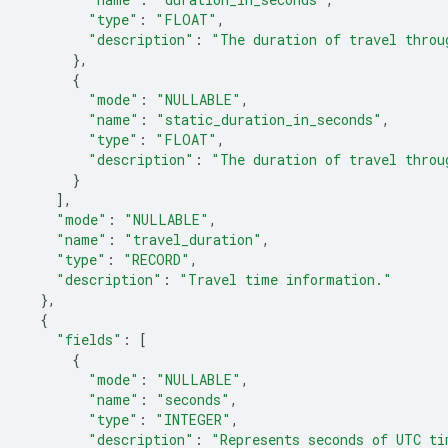
"type"
:
"FLOAT"
,
"description"
:
"The duration of travel throu
},
{
"mode"
:
"NULLABLE"
,
"name"
:
"static_duration_in_seconds"
,
"type"
:
"FLOAT"
,
"description"
:
"The duration of travel throu
}
],
"mode"
:
"NULLABLE"
,
"name"
:
"travel_duration"
,
"type"
:
"RECORD"
,
"description"
:
"Travel time information."
},
{
"fields"
:
[
{
"mode"
:
"NULLABLE"
,
"name"
:
"seconds"
,
"type"
:
"INTEGER"
,
"description"
:
"Represents seconds of UTC ti