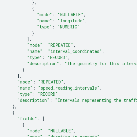
},
{
"mode"
:
"NULLABLE"
,
"name"
:
"longitude"
,
"type"
:
"NUMERIC"
}
],
"mode"
:
"REPEATED"
,
"name"
:
"interval_coordinates"
,
"type"
:
"RECORD"
,
"description"
:
"The geometry for this interv
}
],
"mode"
:
"REPEATED"
,
"name"
:
"speed_reading_intervals"
,
"type"
:
"RECORD"
,
"description"
:
"Intervals representing the traff
},
{
"fields"
:
[
{
"mode"
:
"NULLABLE"
,
"name"
:
"duration_in_seconds"
,