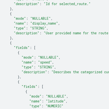
"description"
:
"Id for selected_route."
},
{
"mode"
:
"NULLABLE"
,
"name"
:
"display_name"
,
"type"
:
"STRING"
,
"description"
:
"User provided name for the route
},
{
"fields"
:
[
{
"mode"
:
"NULLABLE"
,
"name"
:
"speed"
,
"type"
:
"STRING"
,
"description"
:
"Describes the categorized cu
},
{
"fields"
:
[
{
"mode"
:
"NULLABLE"
,
"name"
:
"latitude"
,
"type"
:
"NUMERIC"