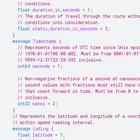
// conditions.
float
duration_in_seconds
=
1
;
// The duration of travel through the route with
// conditions into consideration.
float
static_duration_in_seconds
=
2
;
}
message
Timestamp
{
// Represents seconds of UTC time since Unix epo
// 1970-01-01T00:00:00Z. Must be from 0001-01-01
// 9999-12-31T23:59:59Z inclusive.
int64
seconds
=
1
;
// Non-negative fractions of a second at nanoseco
// second values with fractions must still have 
// that count forward in time. Must be from 0 to
// inclusive.
int32
nanos
=
2
;
}
// Represents the latitude and longitude of a coord
// within speed reading interval.
message
LatLng
{
float
latitude
=
1
;