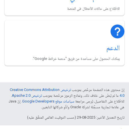
الاطّلاع على حالات الأعطال في المنصة
الدعم
يمكنك الحصول على مساعدة من فريق "منصة خرائط Google".
إنّ محتوى هذه الصفحة مرخّص بموجب
ترخيص Creative Commons Attribution
4.0‏
ما لم يُنصّ على خلاف ذلك، ونماذج الرموز مرخّصة بموجب
ترخيص Apache 2.0‏
.
للاطّلاع على التفاصيل، يُرجى مراجعة
سياسات موقع Google Developers‏
. إنّ Java
هي علامة تجارية مسجَّلة لشركة Oracle و/أو شركائها التابعين.
تاريخ التعديل الأخير: 2025-08-29 (حسب التوقيت العالمي المتفَّق عليه)