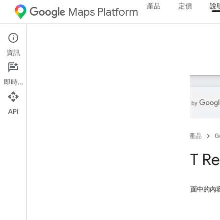
產品
定價
說
Maps Platform
Environment
Pollen API
資訊
指南
參考資料
資源
即時通訊
API
總覽
首頁
產品
G
Pollen API 參考資料
REST 參考資料
REST Re
REST 資源
預測
總覽
這個頁面中的內
lookup
資源
map
Types
.
heatmap
Tiles
方法