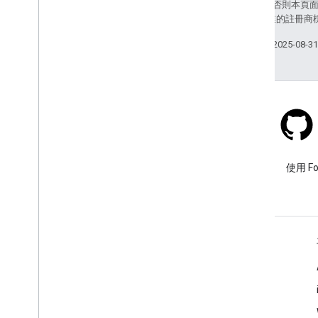
除非另有註明，否則本頁
和/或其關聯企業的註冊商
上次更新時間：2025-08-3
Stack Overflow
使用 google-maps 標記提出問
使用 F
題。
瞭解詳情
常見問題
API 挑選器
API 安全性最佳做法