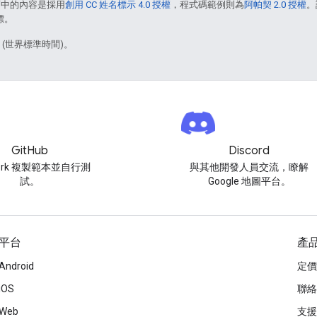
面中的內容是採用
創用 CC 姓名標示 4.0 授權
，程式碼範例則為
阿帕契 2.0 授權
。
標。
1 (世界標準時間)。
GitHub
Discord
ork 複製範本並自行測
與其他開發人員交流，瞭解
試。
Google 地圖平台。
平台
產
Android
定價
iOS
聯絡
Web
支援