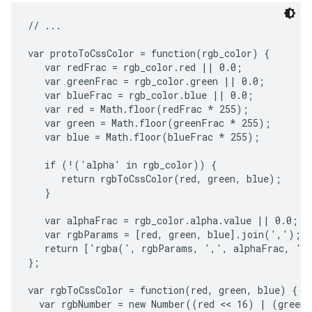
// ...

var protoToCssColor = function(rgb_color) {

   var redFrac = rgb_color.red || 0.0;

   var greenFrac = rgb_color.green || 0.0;

   var blueFrac = rgb_color.blue || 0.0;

   var red = Math.floor(redFrac * 255);

   var green = Math.floor(greenFrac * 255);

   var blue = Math.floor(blueFrac * 255);

   if (!('alpha' in rgb_color)) {

      return rgbToCssColor(red, green, blue);

   }

   var alphaFrac = rgb_color.alpha.value || 0.0;

   var rgbParams = [red, green, blue].join(',');

   return ['rgba(', rgbParams, ',', alphaFrac, ')'
};

var rgbToCssColor = function(red, green, blue) {

  var rgbNumber = new Number((red << 16) | (green 