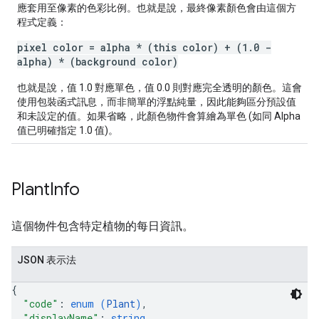
應套用至像素的色彩比例。也就是說，最終像素顏色會由這個方
程式定義：
pixel color = alpha * (this color) + (1.0 -
alpha) * (background color)
也就是說，值 1.0 對應單色，值 0.0 則對應完全透明的顏色。這會
使用包裝函式訊息，而非簡單的浮點純量，因此能夠區分預設值
和未設定的值。如果省略，此顏色物件會算繪為單色 (如同 Alpha
值已明確指定 1.0 值)。
Plant
Info
這個物件包含特定植物的每日資訊。
JSON 表示法
{
"code"
: 
enum (
Plant
)
,
"displayName"
: 
string
,