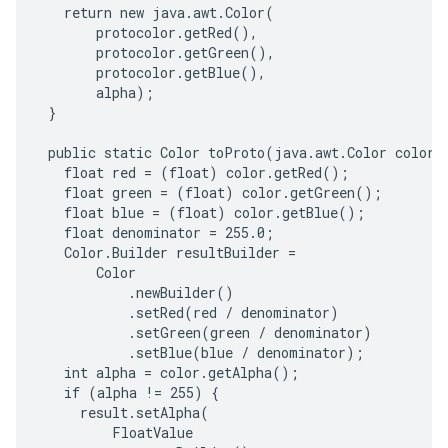
   return new java.awt.Color(

       protocolor.getRed(),

       protocolor.getGreen(),

       protocolor.getBlue(),

       alpha);

 }

 public static Color toProto(java.awt.Color color) 
   float red = (float) color.getRed();

   float green = (float) color.getGreen();

   float blue = (float) color.getBlue();

   float denominator = 255.0;

   Color.Builder resultBuilder =

       Color

           .newBuilder()

           .setRed(red / denominator)

           .setGreen(green / denominator)

           .setBlue(blue / denominator);

   int alpha = color.getAlpha();

   if (alpha != 255) {

     result.setAlpha(

         FloatValue
