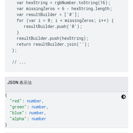
  var hexString = rgbNumber.toString(16);

  var missingZeros = 6 - hexString.length;

  var resultBuilder = ['#'];

  for (var i = 0; i < missingZeros; i++) {

     resultBuilder.push('0');

  }

  resultBuilder.push(hexString);

  return resultBuilder.join('');

};

JSON 表示法
{
"red"
: 
number
,
"green"
: 
number
,
"blue"
: 
number
,
"alpha"
: 
number
}