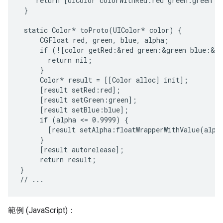
    return [UIColor colorWithRed:red green:green bl
 }

 static Color* toProto(UIColor* color) {

     CGFloat red, green, blue, alpha;

     if (![color getRed:&red green:&green blue:&bl
       return nil;

     }

     Color* result = [[Color alloc] init];

     [result setRed:red];

     [result setGreen:green];

     [result setBlue:blue];

     if (alpha <= 0.9999) {

       [result setAlpha:floatWrapperWithValue(alpha
     }

     [result autorelease];

     return result;

}

範例 (JavaScript)：