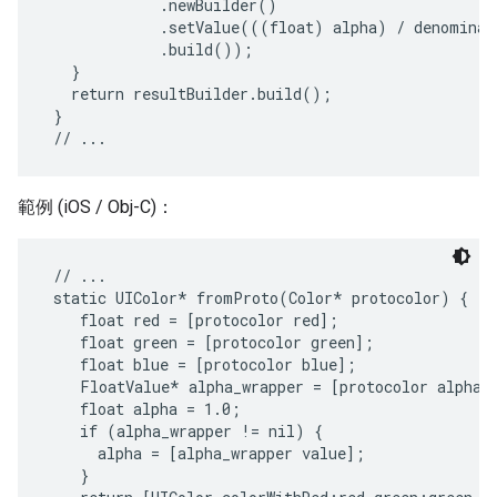
             .newBuilder()

             .setValue(((float) alpha) / denominato
             .build());

   }

   return resultBuilder.build();

 }

範例 (iOS / Obj-C)：
 // ...

 static UIColor* fromProto(Color* protocolor) {

    float red = [protocolor red];

    float green = [protocolor green];

    float blue = [protocolor blue];

    FloatValue* alpha_wrapper = [protocolor alpha];
    float alpha = 1.0;

    if (alpha_wrapper != nil) {

      alpha = [alpha_wrapper value];

    }
