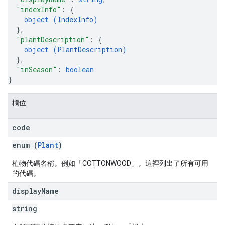
"indexInfo"
: 
{
object (
IndexInfo
)
}
,
"plantDescription"
: 
{
object (
PlantDescription
)
}
,
"inSeason"
: 
boolean
}
欄位
code
enum (
Plant
)
植物代碼名稱。例如「COTTONWOOD」。這裡列出了所有可用
的代碼。
display
Name
string