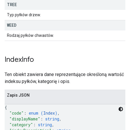
TREE
Typ pyłków drzew.
WEED
Rodzaj pyłków chwastów.
Index
Info
Ten obiekt zawiera dane reprezentujące określoną wartość
indeksu pyłków, kategorię i opis.
Zapis JSON
{
"code"
: 
enum (
Index
)
,
"displayName"
: 
string
,
"category"
: 
string
,