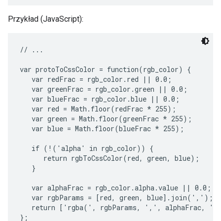
Przykład (JavaScript):
// ...

var protoToCssColor = function(rgb_color) {

   var redFrac = rgb_color.red || 0.0;

   var greenFrac = rgb_color.green || 0.0;

   var blueFrac = rgb_color.blue || 0.0;

   var red = Math.floor(redFrac * 255);

   var green = Math.floor(greenFrac * 255);

   var blue = Math.floor(blueFrac * 255);

   if (!('alpha' in rgb_color)) {

      return rgbToCssColor(red, green, blue);

   }

   var alphaFrac = rgb_color.alpha.value || 0.0;

   var rgbParams = [red, green, blue].join(',');

   return ['rgba(', rgbParams, ',', alphaFrac, ')'
};
