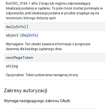
Kod ISO_3166-1 alfa-2 kraju lub regionu odpowiadający
lokalizacji podanej w żądaniu. To pole może zostać pominięte w
odpowiedzi, jeśli lokalizacja podana w prośbie znajduje się na
terytorium, którego dotyczy spór.
daily
Info[]
object (
DayInfo
)
Wymagane. Ten obiekt zawiera informacje o prognozie
dziennej dla każdego żądanego dnia.
next
Page
Token
string
Opcjonalnie: Token pobierania następnej strony.
Zakresy autoryzacji
Wymaga następującego zakresu OAuth: