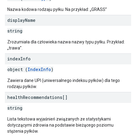
Nazwa kodowa rodzaju pyłku. Na przykład: „GRASS”
display
Name
string
Zrozumiała dla człowieka nazwa nazwy typu pyłku. Przykład:
„trawa”.
index
Info
object (
IndexInfo
)
Zawiera dane UPI (uniwersalnego indeksu pyłków) dla tego
rodzaju pyłków.
health
Recommendations[]
string
Lista tekstowa wyjaśnień związanych ze statystykami
dotyczącymi zdrowia na podstawie bieżącego poziomu
stężenia pyłków.