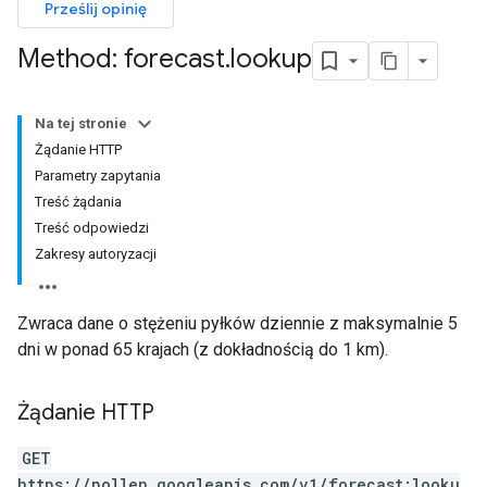
Prześlij opinię
Method: forecast
.
lookup
Na tej stronie
Żądanie HTTP
Parametry zapytania
Treść żądania
Treść odpowiedzi
Zakresy autoryzacji
Zwraca dane o stężeniu pyłków dziennie z maksymalnie 5
dni w ponad 65 krajach (z dokładnością do 1 km).
Żądanie HTTP
GET
https://pollen.googleapis.com/v1/forecast:looku