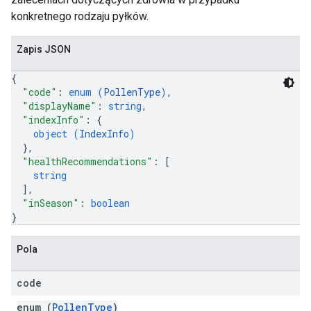
konkretnego rodzaju pyłków.
Zapis JSON
{
"code"
: 
enum (
PollenType
)
,
"displayName"
: 
string
,
"indexInfo"
: 
{
object (
IndexInfo
)
}
,
"healthRecommendations"
: 
[
string
]
,
"inSeason"
: 
boolean
}
Pola
code
enum (
PollenType
)