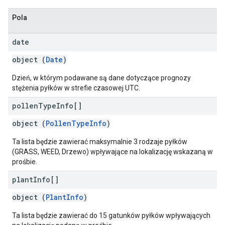
Pola
date
object (
Date
)
Dzień, w którym podawane są dane dotyczące prognozy
stężenia pyłków w strefie czasowej UTC.
pollen
Type
Info[]
object (
PollenTypeInfo
)
Ta lista będzie zawierać maksymalnie 3 rodzaje pyłków
(GRASS, WEED, Drzewo) wpływające na lokalizację wskazaną w
prośbie.
plant
Info[]
object (
PlantInfo
)
Ta lista będzie zawierać do 15 gatunków pyłków wpływających