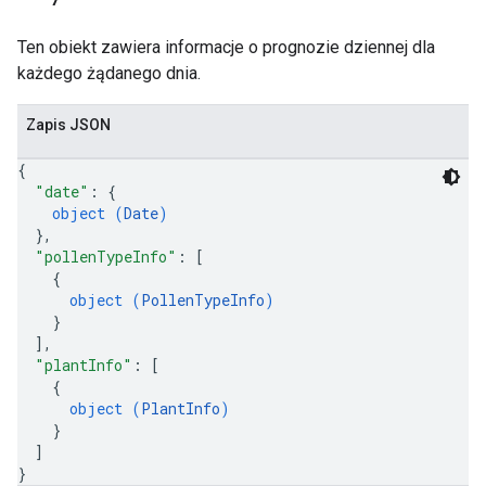
Ten obiekt zawiera informacje o prognozie dziennej dla
każdego żądanego dnia.
Zapis JSON
{
"date"
: 
{
object (
Date
)
}
,
"pollenTypeInfo"
: 
[
{
object (
PollenTypeInfo
)
}
]
,
"plantInfo"
: 
[
{
object (
PlantInfo
)
}
]
}