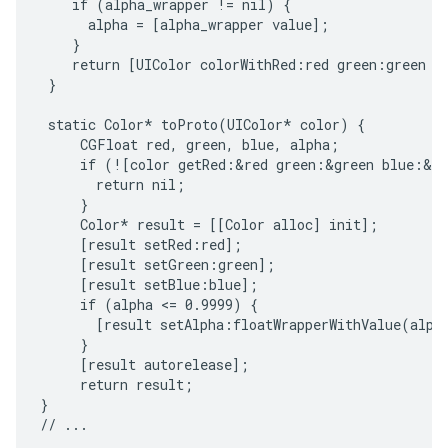
    if (alpha_wrapper != nil) {

      alpha = [alpha_wrapper value];

    }

    return [UIColor colorWithRed:red green:green bl
 }

 static Color* toProto(UIColor* color) {

     CGFloat red, green, blue, alpha;

     if (![color getRed:&red green:&green blue:&bl
       return nil;

     }

     Color* result = [[Color alloc] init];

     [result setRed:red];

     [result setGreen:green];

     [result setBlue:blue];

     if (alpha <= 0.9999) {

       [result setAlpha:floatWrapperWithValue(alpha
     }

     [result autorelease];

     return result;

}
