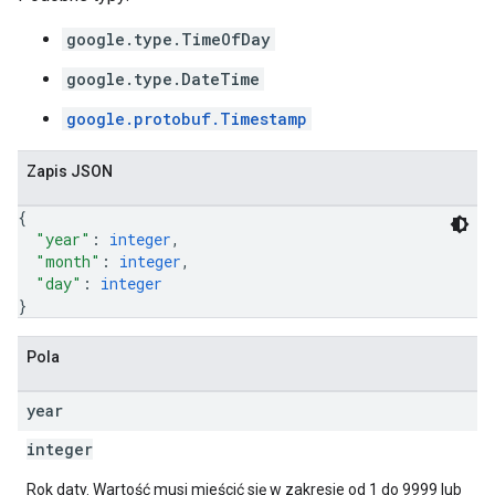
google.type.TimeOfDay
google.type.DateTime
google.protobuf.Timestamp
Zapis JSON
{
"year"
: 
integer
,
"month"
: 
integer
,
"day"
: 
integer
}
Pola
year
integer
Rok daty. Wartość musi mieścić się w zakresie od 1 do 9999 lub