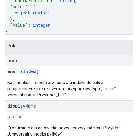
"indexDescription"
: 
string
,
"color"
: 
{
object (
Color
)
}
,
"value"
: 
integer
}
Pola
code
enum (
Index
)
Kod indeksu. To pole przedstawia indeks do celów
programistycznych z użyciem przypadków typu „snake”
zamiast spacji. Przykład: „UPI”.
display
Name
string
Zrozumiała dla człowieka nazwa nazwy indeksu. Przykład:
„Uniwersalny indeks pyłków”.