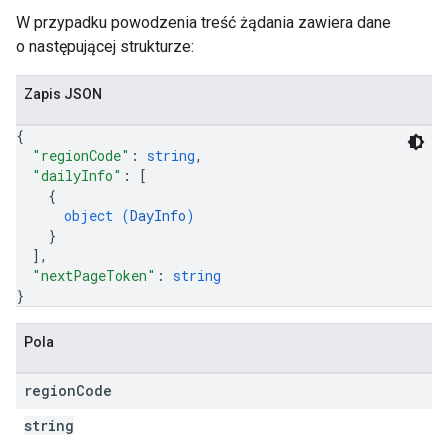
W przypadku powodzenia treść żądania zawiera dane
o następującej strukturze:
Zapis JSON
{
"regionCode"
: 
string
,
"dailyInfo"
: 
[
{
object (
DayInfo
)
}
]
,
"nextPageToken"
: 
string
}
Pola
region
Code
string