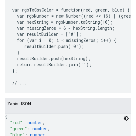
var rgbToCssColor = function(red, green, blue) {

  var rgbNumber = new Number((red << 16) | (green 
  var hexString = rgbNumber.toString(16);

  var missingZeros = 6 - hexString.length;

  var resultBuilder = ['#'];

  for (var i = 0; i < missingZeros; i++) {

     resultBuilder.push('0');

  }

  resultBuilder.push(hexString);

  return resultBuilder.join('');

};

Zapis JSON
{
"red"
: 
number
,
"green"
: 
number
,
"blue"
: 
number
,