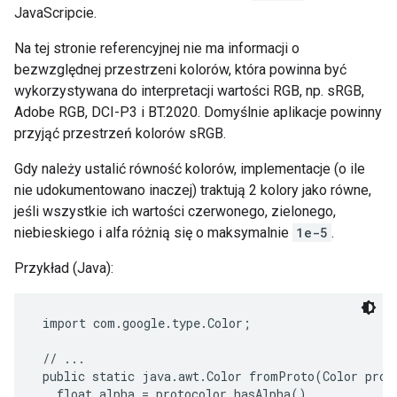
JavaScripcie.
Na tej stronie referencyjnej nie ma informacji o
bezwzględnej przestrzeni kolorów, która powinna być
wykorzystywana do interpretacji wartości RGB, np. sRGB,
Adobe RGB, DCI-P3 i BT.2020. Domyślnie aplikacje powinny
przyjąć przestrzeń kolorów sRGB.
Gdy należy ustalić równość kolorów, implementacje (o ile
nie udokumentowano inaczej) traktują 2 kolory jako równe,
jeśli wszystkie ich wartości czerwonego, zielonego,
niebieskiego i alfa różnią się o maksymalnie
1e-5
.
Przykład (Java):
 import com.google.type.Color;

 // ...

 public static java.awt.Color fromProto(Color proto
   float alpha = protocolor.hasAlpha()
