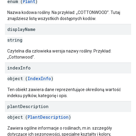
enum (
Plant
)
Nazwa kodowa rośliny. Na przykład: „COTTONWOOD”. Tutaj
znajdziesz listę wszystkich dostępnych kodów.
display
Name
string
Czytelna dla człowieka wersja nazwy rośliny. Przykład:
„Cottonwood”.
index
Info
object (
IndexInfo
)
Ten obiekt zawiera dane reprezentujące określoną wartość
indeksu pyłków, kategorię i opis.
plant
Description
object (
PlantDescription
)
Zawiera ogólne informacje o roślinach, m.in. szczegóły
dotyczące ich sezonowości, specjalne kształty i kolory,