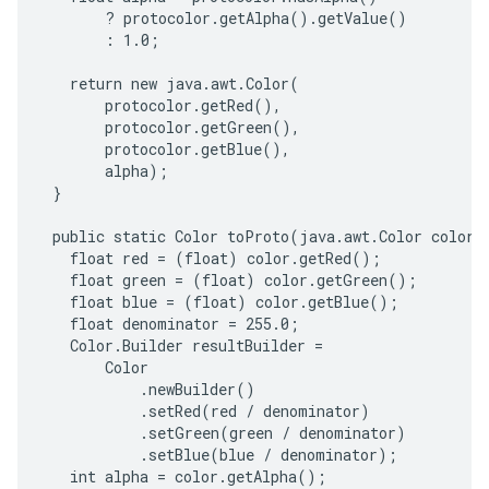
       ? protocolor.getAlpha().getValue()

       : 1.0;

   return new java.awt.Color(

       protocolor.getRed(),

       protocolor.getGreen(),

       protocolor.getBlue(),

       alpha);

 }

 public static Color toProto(java.awt.Color color) 
   float red = (float) color.getRed();

   float green = (float) color.getGreen();

   float blue = (float) color.getBlue();

   float denominator = 255.0;

   Color.Builder resultBuilder =

       Color

           .newBuilder()

           .setRed(red / denominator)

           .setGreen(green / denominator)

           .setBlue(blue / denominator);

   int alpha = color.getAlpha();
