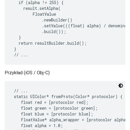
   if (alpha != 255) {

     result.setAlpha(

         FloatValue

             .newBuilder()

             .setValue(((float) alpha) / denominato
             .build());

   }

   return resultBuilder.build();

 }

Przykład (iOS / Obj-C):
 // ...

 static UIColor* fromProto(Color* protocolor) {

    float red = [protocolor red];

    float green = [protocolor green];

    float blue = [protocolor blue];

    FloatValue* alpha_wrapper = [protocolor alpha];
    float alpha = 1.0;
