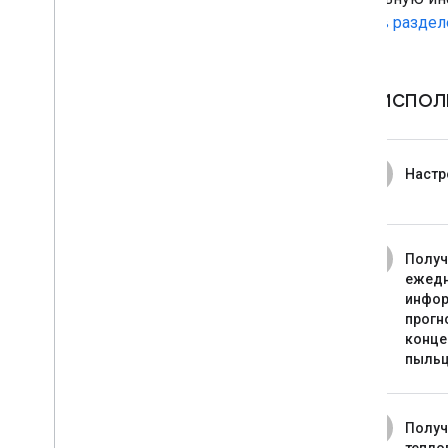
найти в раздел
Как испол
1
Настр
2
Получ
ежед
инфо
прогн
конце
пыльц
3
Получ
тепло