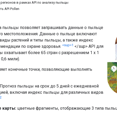
 регионов в рамках API по анализу пыльцы
ь API Pollen
за пыльцы позволяет запрашивать данные о пыльце
го местоположения. Данные о пыльце включают
виды растений и типы пыльцы, а также индекс
<sup>1
мендации по охране здоровья.
</sup> API для
ы охватывает более 65 стран с разрешением 1 x 1
 0,6 мили).
ляет конечные точки, позволяющие выполнять
Прогноз пыльцы на срок до 5 дней с ежедневной
ией, включая индекс пыльцы для различных видов
2
 карты:
цветные фрагменты, отображающие 3 типа пыль