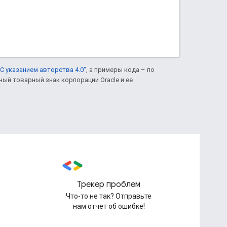
С указанием авторства 4.0"
, а примеры кода – по
нный товарный знак корпорации Oracle и ее
Трекер проблем
Что-то не так? Отправьте
нам отчет об ошибке!