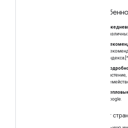
Особеннос
Ежедневн
различных
Рекоменд
Рекоменд
индекса.[^
Подробно
растение,
семейство
Тепловые
Google.
Охват стран
Актуальную и