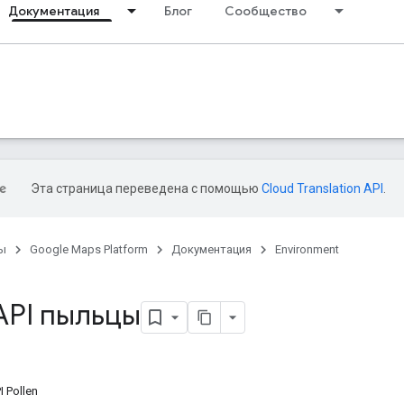
Документация
Блог
Сообщество
Эта страница переведена с помощью
Cloud Translation API
.
ы
Google Maps Platform
Документация
Environment
API пыльцы
 Pollen