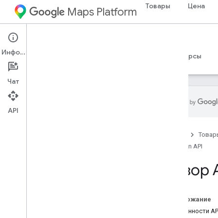
Товары
Цена
Maps Platform
Environment
Pollen API
Информация
Руководства
Справочные материалы
Ресурсы
Чат
API
Pollen API
Главная
Товар
Обзор
Pollen API
Охват страны и региона
Обзор 
Настройка
Настройте API пыльцы
Содержание
Работа с пыльцевым API
Особенности API