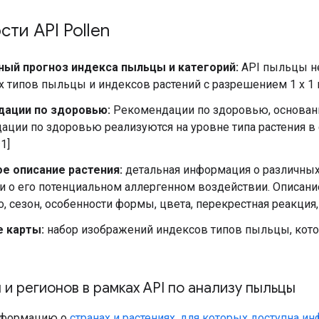
ти API Pollen
ый прогноз индекса пыльцы и категорий:
API пыльцы н
 типов пыльцы и индексов растений с разрешением 1 x 1 ки
ации по здоровью:
Рекомендации по здоровью, основан
ации по здоровью реализуются на уровне типа растения в
1]
е описание растения:
детальная информация о различных 
 и о его потенциальном аллергенном воздействии. Описан
, сезон, особенности формы, цвета, перекрестная реакция,
 карты:
набор изображений индексов типов пыльцы, кото
 и регионов в рамках API по анализу пыльцы
нформацию о
странах и растениях, для которых доступна и