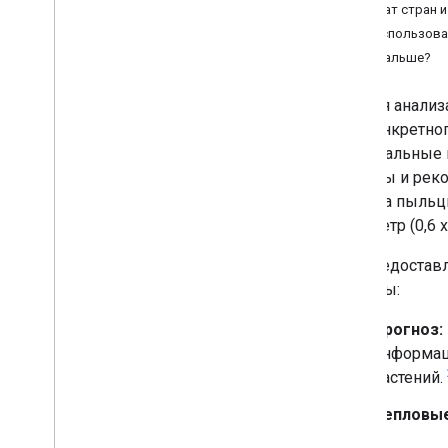
Сделать запрос
Охват стран и
Понять ответ
Как использоват
Что дальше?
API для анали
для конкретно
региональные 
пыльцы и реко
анализа пыльц
километр (0,6 x
API предостав
запросы:
Прогноз:
информац
растений.
Тепловые