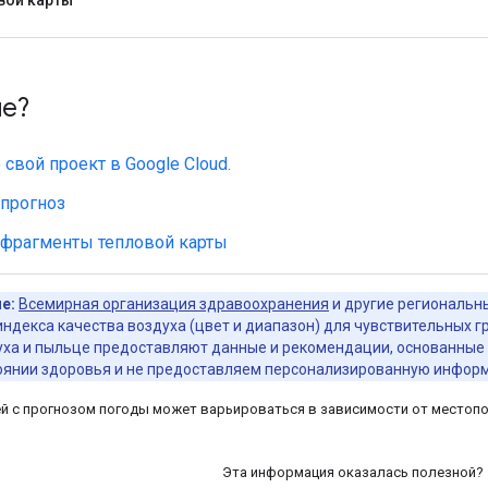
ше?
 свой проект в Google Cloud.
 прогноз
 фрагменты тепловой карты
е:
Всемирная организация здравоохранения
и другие региональн
индекса качества воздуха (цвет и диапазон) для чувствительных г
уха и пыльце предоставляют данные и рекомендации, основанные 
оянии здоровья и не предоставляем персонализированную инфор
й с прогнозом погоды может варьироваться в зависимости от местопо
Эта информация оказалась полезной?