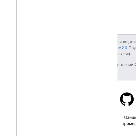
Если не указано иное, к
лицензии Apache 2.0
. По
аффилированных лиц.
Последнее обновление: 2
Stack Overflow
Задайте вопрос с тегом
Ознак
google-maps.
пример