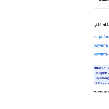
Что даль
Настройте
Получить
Получить
Примечани
категории 
качеству возд
данные о сост
Количество дне