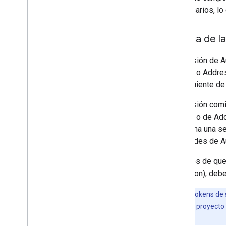
innecesarios, lo
Acerca de l
Una sesión de Au
(nuevo) o Addres
subsiguiente de 
Una sesión comie
(nuevo) o de Add
abandona una ses
solicitudes de 
Después de que u
Validation), deb
Nota:
Los tokens de 
otra que usa el proyect
sesión.