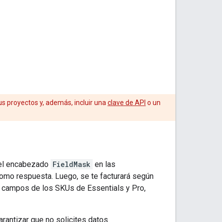
s proyectos y, además, incluir una
clave de API
o un
a el encabezado
FieldMask
en las
como respuesta. Luego, se te facturará según
as campos de los SKUs de Essentials y Pro,
antizar que no solicites datos