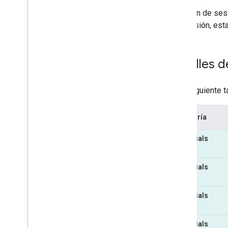
Un token de sesi
otra sesión, est
Detalles d
En la siguiente 
Categoría
Essentials
Essentials
Essentials
Essentials