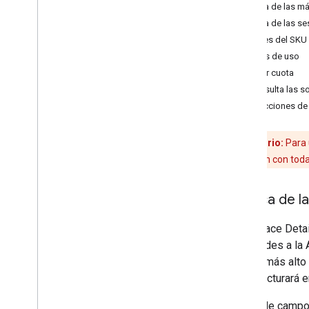
Acerca de las m
Prácticas recomendadas para los
Acerca de las s
servicios web
Detalles del SKU 
Límites de uso
Facturación y supervisión
Ajustar cuota
Uso y facturación
Consulta las s
Informes y Monitoring
Restricciones de
Políticas y condiciones
Políticas y atribuciones
Recordatorio:
Para 
Condiciones del Servicio
token de OAuth con todas 
Acerca de l
Para Place Detai
solicitudes a la
el SKU más alto 
se te facturará 
El uso de campo