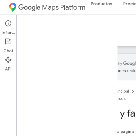
Productos
Preci
Maps Platform
Web Services
Places API
Información
Guías
Referencia
Recursos
Heredada
Chat
API
traducciones real
Asistencia
Opciones de asistencia
Página principal
Notas de la versión
Recursos
Preguntas frecuentes sobre el servicio
web de Places
Uso y fa
Mantente informado
Condiciones de Uso
En esta página
Prácticas recomendadas