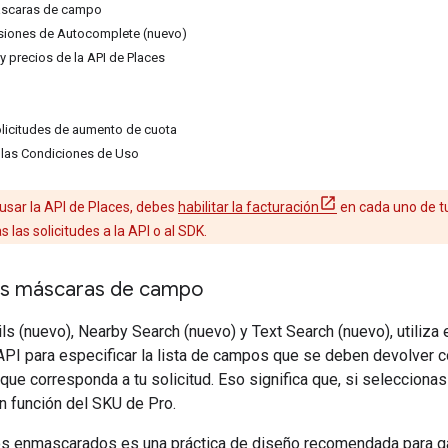
áscaras de campo
esiones de Autocomplete (nuevo)
y precios de la API de Places
olicitudes de aumento de cuota
 las Condiciones de Uso
usar la API de Places, debes
habilitar la facturación
en cada uno de tu
las solicitudes a la API o al SDK.
as máscaras de campo
ls (nuevo), Nearby Search (nuevo) y Text Search (nuevo), utiliz
 API para especificar la lista de campos que se deben devolver 
que corresponda a tu solicitud. Eso significa que, si seleccion
en función del SKU de Pro.
s enmascarados es una práctica de diseño recomendada para gar