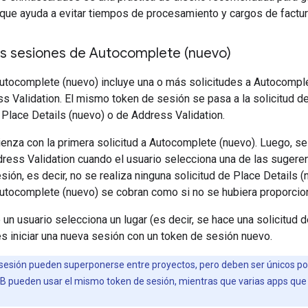
 que ayuda a evitar tiempos de procesamiento y cargos de factur
as sesiones de Autocomplete (nuevo)
tocomplete (nuevo) incluye una o más solicitudes a Autocomplet
s Validation. El mismo token de sesión se pasa a la solicitud de
Place Details (nuevo) o de Address Validation.
nza con la primera solicitud a Autocomplete (nuevo). Luego, se 
ress Validation cuando el usuario selecciona una de las sugere
ión, es decir, no se realiza ninguna solicitud de Place Details (
Autocomplete (nuevo) se cobran como si no se hubiera proporcio
n usuario selecciona un lugar (es decir, se hace una solicitud 
es iniciar una nueva sesión con un token de sesión nuevo.
sesión pueden superponerse entre proyectos, pero deben ser únicos por
o B pueden usar el mismo token de sesión, mientras que varias apps qu