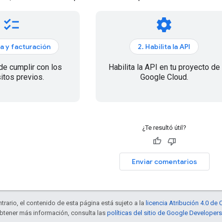
checklist
settings
a y facturación
2. Habilita la API
de cumplir con los
Habilita la API en tu proyecto de
itos previos.
Google Cloud.
¿Te resultó útil?
Enviar comentarios
trario, el contenido de esta página está sujeto a la
licencia Atribución 4.0 d
obtener más información, consulta las
políticas del sitio de Google Developers