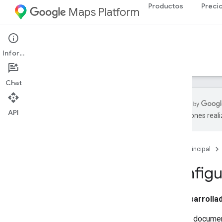
Productos
Preci
Maps Platform
Web Services
Places API
Información
Guías
Referencia
Recursos
Heredada
Chat
API
traducciones real
API de Places
Descripción general
Página principal
IDs de lugar
Íconos de lugar
Configu
Configuración
Desarrolla
Configura la API de Places
En este documen