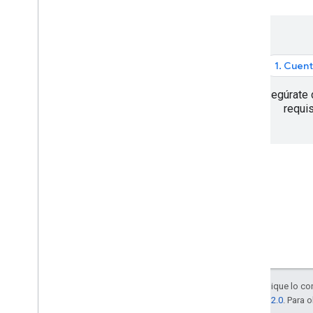
API de Places (nueva)
Cómo usar la API de Places (nuevo)
Cómo trabajar con datos de lugar
(nuevo)
Usa tokens de sesión
1. Cuent
Buscar en la ruta
Asegúrate 
Resúmenes potenciados por IA
requis
Vincular a Google Maps
Denunciar contenido inapropiado
Bibliotecas cliente
Salvo que se indique lo con
licencia Apache 2.0
. Para 