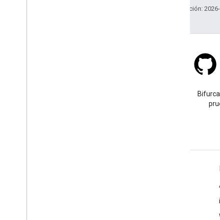
Última actualización: 2026
Stack Overflow
Haz una pregunta con la
Bifurca
etiqueta google-maps.
pru
Más información
Preguntas frecuentes
Selector de API
Buscador de ID de lugar