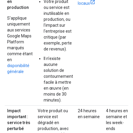
en
Votre produit
locaux
production
ou service est
inutilisable en
S'applique
production, ou
uniquement
l'impact sur
aux services
l'entreprise est
Google Maps
critique (par
Platform
exemple, perte
marqués
de revenus).
comme étant
Il n'existe
en
aucune
disponibilité
solution de
générale
contournement
facile à mettre
en œuvre (en
moins de 30
minutes).
Impact
Votre produit ou
24 heures
4 heures en
important :
service est
en semaine
semaine et
service très
dégradé en
les week-
perturbé
production, avec
ends