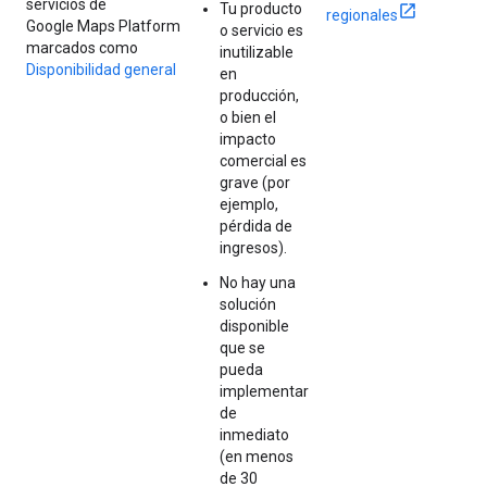
servicios de
Tu producto
regionales
Google Maps Platform
o servicio es
marcados como
inutilizable
Disponibilidad general
en
producción,
o bien el
impacto
comercial es
grave (por
ejemplo,
pérdida de
ingresos).
No hay una
solución
disponible
que se
pueda
implementar
de
inmediato
(en menos
de 30