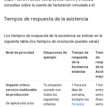
consultas sobre la cuenta de facturación vinculada a él.
Tiempos de respuesta de la asistencia
Los tiempos de respuesta de la asistencia se indican en la
siguiente tabla (los tiempos de resolución pueden variar):
Nivel de prioridad
Situaciones de
Tiempo de
Tiemp
ejemplo
respuesta
de
de la
respue
Asistencia
de la
estándar
Asiste
mejor
Impacto crítico:
Tu situación
1 hora los
1 hora
servicio inutilizable
cumple con
días de
entre
en producción
todos los
semana,
semana
siguientes
excepto los
fines d
Se aplica solo a los
criterios:
feriados
seman