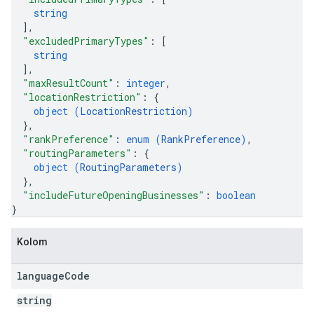
string
]
,
"excludedPrimaryTypes"
: 
[
string
]
,
"maxResultCount"
: 
integer
,
"locationRestriction"
: 
{
object (
LocationRestriction
)
}
,
"rankPreference"
: 
enum (
RankPreference
)
,
"routingParameters"
: 
{
object (
RoutingParameters
)
}
,
"includeFutureOpeningBusinesses"
: 
boolean
}
Kolom
language
Code
string