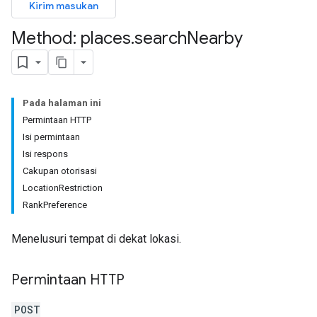
Kirim masukan
Method: places
.
search
Nearby
Pada halaman ini
Permintaan HTTP
Isi permintaan
Isi respons
Cakupan otorisasi
LocationRestriction
RankPreference
Menelusuri tempat di dekat lokasi.
Permintaan HTTP
POST