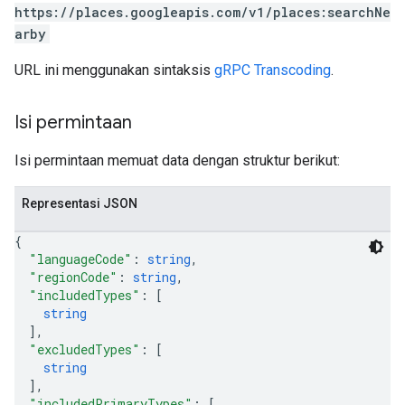
https://places.googleapis.com/v1/places:searchNe
arby
URL ini menggunakan sintaksis
gRPC Transcoding
.
Isi permintaan
Isi permintaan memuat data dengan struktur berikut:
Representasi JSON
{
"languageCode"
: 
string
,
"regionCode"
: 
string
,
"includedTypes"
: 
[
string
]
,
"excludedTypes"
: 
[
string
]
,
"includedPrimaryTypes"
: 
[