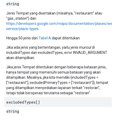
string
Jenis Tempat yang disertakan (misalnya, "restaurant" atau
"gas_station") dari
https://developers.google.com/maps/documentation/places/web-
service/place-types
.
Hingga 50 jenis dari
Tabel A
dapat ditentukan.
Jika ada jenis yang bertentangan, yaitu jenis muncul di
includedTypes dan excludedTypes, error INVALID_ARGUMENT
akan ditampilkan.
Jika jenis Tempat ditentukan dengan beberapa batasan jenis,
hanya tempat yang memenuhi semua batasan yang akan
ditampilkan. Misalnya, jika kita memiliki {includedTypes =
["restaurant"], excludedPrimaryTypes = ["restaurant"]}, tempat
yang ditampilkan menyediakan layanan terkait "restoran",
tetapi tidak beroperasi terutama sebagai "restoran".
excluded
Types[]
string