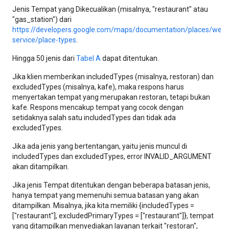
Jenis Tempat yang Dikecualikan (misalnya, "restaurant" atau
"gas_station") dari
https://developers.google.com/maps/documentation/places/web-
service/place-types
.
Hingga 50 jenis dari
Tabel A
dapat ditentukan.
Jika klien memberikan includedTypes (misalnya, restoran) dan
excludedTypes (misalnya, kafe), maka respons harus
menyertakan tempat yang merupakan restoran, tetapi bukan
kafe. Respons mencakup tempat yang cocok dengan
setidaknya salah satu includedTypes dan tidak ada
excludedTypes.
Jika ada jenis yang bertentangan, yaitu jenis muncul di
includedTypes dan excludedTypes, error INVALID_ARGUMENT
akan ditampilkan.
Jika jenis Tempat ditentukan dengan beberapa batasan jenis,
hanya tempat yang memenuhi semua batasan yang akan
ditampilkan. Misalnya, jika kita memiliki {includedTypes =
["restaurant"], excludedPrimaryTypes = ["restaurant"]}, tempat
yang ditampilkan menyediakan layanan terkait "restoran",