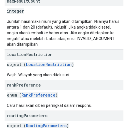
max
Result
Count
integer
Jumlah hasil maksimum yang akan ditampilkan. Nilainya harus
antara 1 dan 20 (default), inklusif. Jika angka tidak disetel,
angka akan kembali ke batas atas. Jika angka ditetapkan ke
negatif atau melebihi batas atas, error INVALID_ARGUMENT
akan ditampilkan.
location
Restriction
object (
LocationRestriction
)
Wajib. Wilayah yang akan ditelusuri.
rank
Preference
enum (
RankPreference
)
Cara hasil akan diberi peringkat dalam respons.
routing
Parameters
object (
RoutingParameters
)