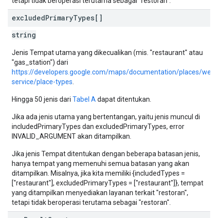
tetapi tidak beroperasi terutama sebagai "restoran".
excluded
Primary
Types[]
string
Jenis Tempat utama yang dikecualikan (mis. "restaurant" atau
"gas_station") dari
https://developers.google.com/maps/documentation/places/web-
service/place-types
.
Hingga 50 jenis dari
Tabel A
dapat ditentukan.
Jika ada jenis utama yang bertentangan, yaitu jenis muncul di
includedPrimaryTypes dan excludedPrimaryTypes, error
INVALID_ARGUMENT akan ditampilkan.
Jika jenis Tempat ditentukan dengan beberapa batasan jenis,
hanya tempat yang memenuhi semua batasan yang akan
ditampilkan. Misalnya, jika kita memiliki {includedTypes =
["restaurant"], excludedPrimaryTypes = ["restaurant"]}, tempat
yang ditampilkan menyediakan layanan terkait "restoran",
tetapi tidak beroperasi terutama sebagai "restoran".