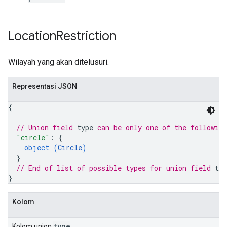
Location
Restriction
Wilayah yang akan ditelusuri.
Representasi JSON
{
// Union field 
type
 can be only one of the followin
"circle"
: 
{
object (
Circle
)
}
// End of list of possible types for union field 
typ
}
Kolom
type
Kolom union
.