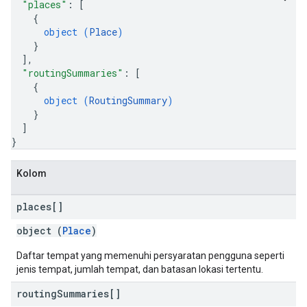
"places"
: 
[
{
object (
Place
)
}
]
,
"routingSummaries"
: 
[
{
object (
RoutingSummary
)
}
]
}
Kolom
places[]
object (
Place
)
Daftar tempat yang memenuhi persyaratan pengguna seperti
jenis tempat, jumlah tempat, dan batasan lokasi tertentu.
routing
Summaries[]