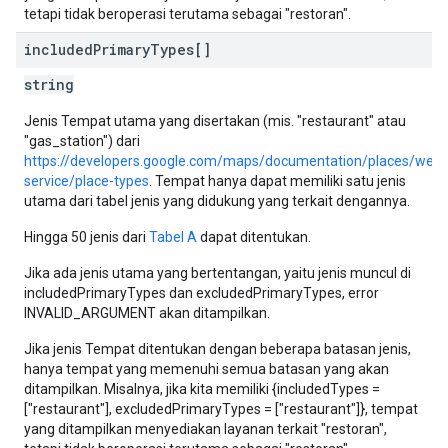
tetapi tidak beroperasi terutama sebagai "restoran".
included
Primary
Types[]
string
Jenis Tempat utama yang disertakan (mis. "restaurant" atau
"gas_station") dari
https://developers.google.com/maps/documentation/places/web-
service/place-types
. Tempat hanya dapat memiliki satu jenis
utama dari tabel jenis yang didukung yang terkait dengannya.
Hingga 50 jenis dari
Tabel A
dapat ditentukan.
Jika ada jenis utama yang bertentangan, yaitu jenis muncul di
includedPrimaryTypes dan excludedPrimaryTypes, error
INVALID_ARGUMENT akan ditampilkan.
Jika jenis Tempat ditentukan dengan beberapa batasan jenis,
hanya tempat yang memenuhi semua batasan yang akan
ditampilkan. Misalnya, jika kita memiliki {includedTypes =
["restaurant"], excludedPrimaryTypes = ["restaurant"]}, tempat
yang ditampilkan menyediakan layanan terkait "restoran",