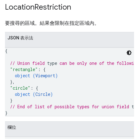
Location
Restriction
要搜尋的區域。結果會限制在指定區域內。
JSON 表示法
{
// Union field 
type
 can be only one of the followin
"rectangle"
: 
{
object (
Viewport
)
}
,
"circle"
: 
{
object (
Circle
)
}
// End of list of possible types for union field 
typ
}
欄位