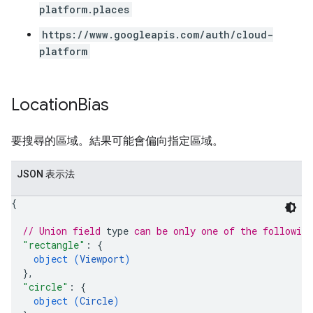
platform.places
https://www.googleapis.com/auth/cloud-
platform
Location
Bias
要搜尋的區域。結果可能會偏向指定區域。
JSON 表示法
{
// Union field 
type
 can be only one of the followin
"rectangle"
: 
{
object (
Viewport
)
}
,
"circle"
: 
{
object (
Circle
)