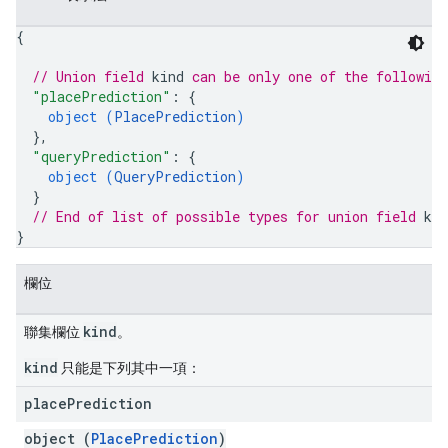
{
// Union field 
kind
 can be only one of the followin
"placePrediction"
: 
{
object (
PlacePrediction
)
}
,
"queryPrediction"
: 
{
object (
QueryPrediction
)
}
// End of list of possible types for union field 
kin
}
欄位
kind
聯集欄位
。
kind
只能是下列其中一項：
place
Prediction
object (
PlacePrediction
)