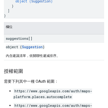
object (
Suggestion
)
}
]
}
欄位
suggestions[]
object (
Suggestion
)
內含建議清單，依關聯性遞減排序。
授權範圍
需要下列其中一種 OAuth 範圍：
https://www.googleapis.com/auth/maps-
platform.places.autocomplete
https://www.googleapis.com/auth/maps-