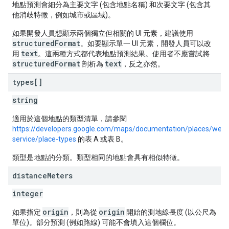
地點預測會細分為主要文字 (包含地點名稱) 和次要文字 (包含其
他消歧特徵，例如城市或區域)。
如果開發人員想顯示兩個獨立但相關的 UI 元素，建議使用
structuredFormat
。如要顯示單一 UI 元素，開發人員可以改
text
用
。這兩種方式都代表地點預測結果。使用者不應嘗試將
structuredFormat
text
剖析為
，反之亦然。
types[]
string
適用於這個地點的類型清單，請參閱
https://developers.google.com/maps/documentation/places/web-
service/place-types
的表 A 或表 B。
類型是地點的分類。類型相同的地點會具有相似特徵。
distance
Meters
integer
origin
origin
如果指定
，則為從
開始的測地線長度 (以公尺為
單位)。部分預測 (例如路線) 可能不會填入這個欄位。