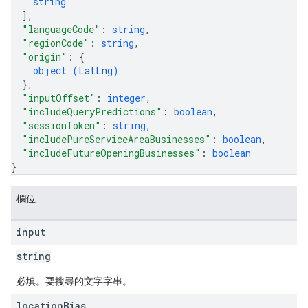
string
]
,
"languageCode"
: 
string
,
"regionCode"
: 
string
,
"origin"
: 
{
object (
LatLng
)
}
,
"inputOffset"
: 
integer
,
"includeQueryPredictions"
: 
boolean
,
"sessionToken"
: 
string
,
"includePureServiceAreaBusinesses"
: 
boolean
,
"includeFutureOpeningBusinesses"
: 
boolean
}
欄位
input
string
必填。要搜尋的文字字串。
location
Bias