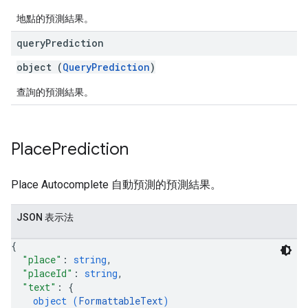
地點的預測結果。
query
Prediction
object (
QueryPrediction
)
查詢的預測結果。
Place
Prediction
Place Autocomplete 自動預測的預測結果。
JSON 表示法
{
"place"
: 
string
,
"placeId"
: 
string
,
"text"
: 
{
object (
FormattableText
)