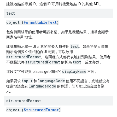
建議地點的專屬 ID。這個 ID 可用於接受地點 ID 的其他 API。
text
object (
FormattableText
)
包含傳回結果的使用者可讀名稱。如果是機構結果，通常會顯示
商家名稱和地址。
text
建議想顯示單一 UI 元素的開發人員使用
。如果開發人員想
顯示兩個獨立但相關的 UI 元素，可以改用
structuredFormat
。這兩種方式都代表地點預測結果。使用者
structuredFormat
text
不應嘗試將
剖析為
，反之亦然。
displayName
這段文字可能與 places.get 傳回的
不同。
input
languageCode
如果要求
和
使用不同語言，或地點沒有
languageCode
從當地語言到
的翻譯，則可能以混合語言顯
示。
structured
Format
object (
StructuredFormat
)