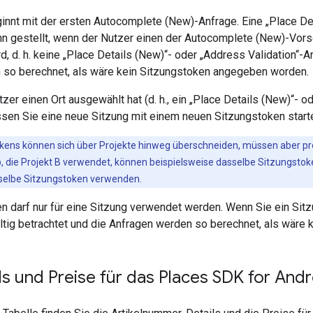
innt mit der ersten Autocomplete (New)-Anfrage. Eine „Place Det
nn gestellt, wenn der Nutzer einen der Autocomplete (New)-Vors
, d. h. keine „Place Details (New)“- oder „Address Validation“-
 so berechnet, als wäre kein Sitzungstoken angegeben worden.
er einen Ort ausgewählt hat (d. h., ein „Place Details (New)“- o
ssen Sie eine neue Sitzung mit einem neuen Sitzungstoken start
okens können sich über Projekte hinweg überschneiden, müssen aber pro P
, die Projekt B verwendet, können beispielsweise dasselbe Sitzungsto
sselbe Sitzungstoken verwenden.
en darf nur für eine Sitzung verwendet werden. Wenn Sie ein Si
ültig betrachtet und die Anfragen werden so berechnet, als wär
s und Preise für das Places SDK for Andr