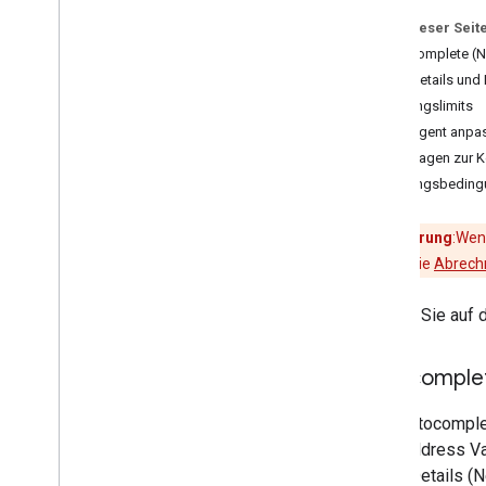
Nutzung und Abrechnung
Auf dieser Seit
Berichterstellung und Monitoring
Autocomplete (N
SKU-Details und 
Datenschutzerklärung und
Nutzungslimits
Nutzungsbedingungen
Kontingent anpa
Richtlinien und Quellenangaben
Anfragen zur 
Nutzungsbedingungen
Nutzungsbeding
Auf die Offenlegungspflichten für
Daten bei Google Play vorbereiten
Zur Erinnerung
:Wen
jedes Projekt die
Abrechn
Klicken Sie auf
Autocomplet
Eine Autocomple
oder Address Va
Place Details (