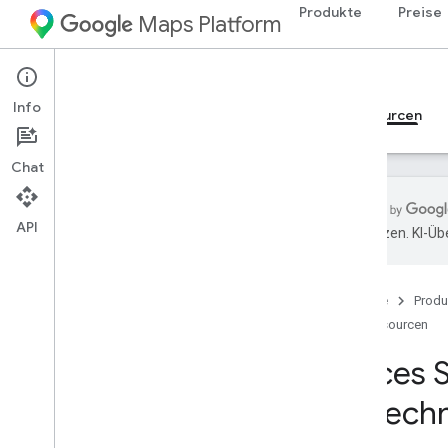
Produkte
Preise
Maps Platform
Android
Places SDK for Android
Info
Leitfäden
Referenzen
Beispiele
Ressourcen
Chat
API
übersetzen. KI-Üb
Support
Supportoptionen
Startseite
Produ
Best Practices für die
Speicherverwaltung
Ressourcen
Versionshinweise
Places 
Informiert bleiben
Nutzungsbedingungen
Abrech
Abrechnung und Monitoring