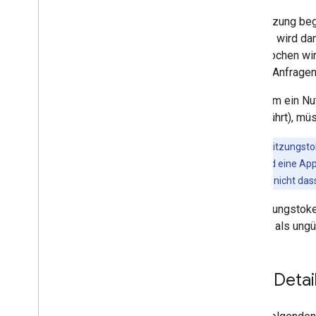
Eine Sitzung beg
Anfrage wird da
abgebrochen wird
(New)“-Anfragen
Nachdem ein Nutz
ausgeführt), mü
Hinweis
: Sitzungst
verwendet, und eine App
können jedoch nicht da
Ein Sitzungstok
Sitzung als ung
SKU-Detail