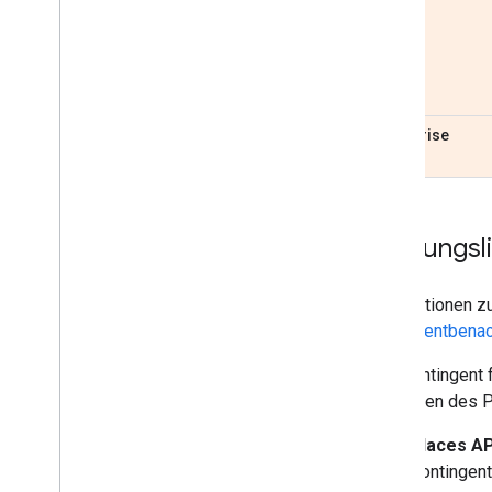
Enterprise
Nutzungsli
Informationen z
Kontingentbenac
Das Kontingent 
Methoden des Pl
Places AP
Kontingent