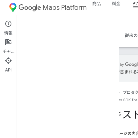
商品
料金
ド
Maps Platform
Android
Places SDK for Android
情報
ガイド
リファレンス
サンプル
リソース
従来の
チャット
API
は誤りが含まれる
Places SDK for Android
概要
ホーム
プロダ
プレイス ID
Places SDK for
プレイス アイコン
テキス
設定
Places SDK for Android を設定する
Android Studio プロジェクトをセット
このページの内
アップする