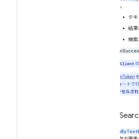
す。
テキス
結果
検索
OnSucces
注:
PlacesClient
の
CancellationToken
を
はベスト エフォートで
エストがキャンセルされ
Text Se
SearchByText
トには次の要素