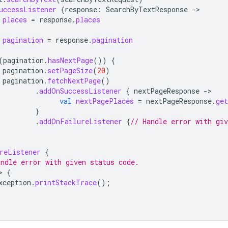
uccessListener
{
response
:
SearchByTextResponse
-
places
=
response
.
places
pagination
=
response
.
pagination
(
pagination
.
hasNextPage
())
{
pagination
.
setPageSize
(
20
)
pagination
.
fetchNextPage
()
.
addOnSuccessListener
{
nextPageResponse
-
val
nextPagePlaces
=
nextPageResponse
.
ge
}
.
addOnFailureListener
{
// Handle error with giv
reListener
{
ndle error with given status code.
>
{
xception
.
printStackTrace
();