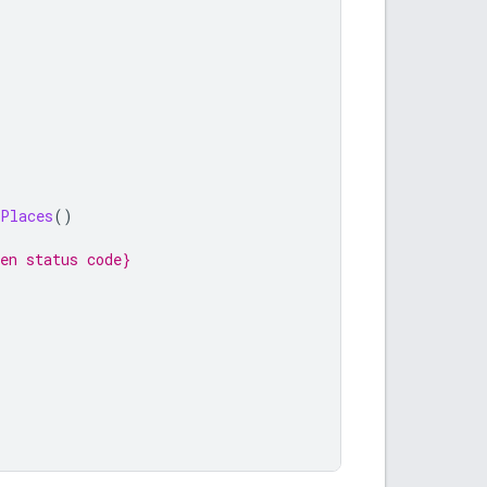
tPlaces
()
en status code}