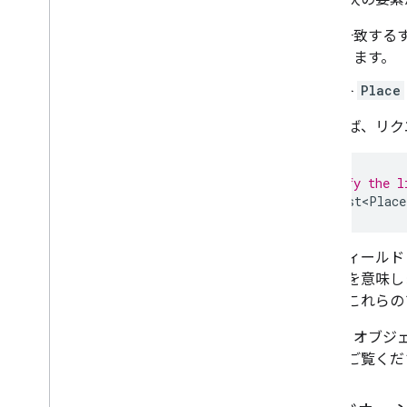
一致する
ります。
各
Place
たとえば、リク
// Specify the l
final
List<Place
このフィールド
ることを意味し
クトのこれらの
Place
オブジ
する
をご覧くだ