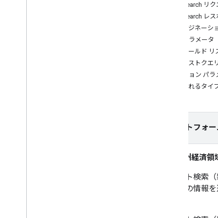
Text Search 
App Check を使用して API キーを保護
Text Search 
する
ページネーシ
バージョン
必須パラメータ
フィールド リ
チュートリアル
テキストクエ
住所フォームをオートコンプリートす
る
オプション パラ
含まれるタイ
Places SDK（新規）
オートコンプリート（新）
Place Details（新規）
プラットフォー
Nearby Search（新規）
場所の写真（新規）
テキスト検索（新版）
欧州経済領
プレイスデータを使用する（新機能）
テキスト検索（
Places UI キット
ついての情報を
セッション トークンを使用する
です。
経路沿いを検索