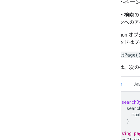
ページネー
テキスト検索
ーションへのアク
Pagination
のメソッドはブール
hasNextPage(
次の例は、次の
Kotlin
Ja
val
searchB
searc
max
}
// using pa
placesClien