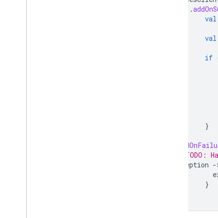
.
addOnS
val
val
if
}
}
.
addOnFailu
// TODO: Ha
exception
-
e
}
}