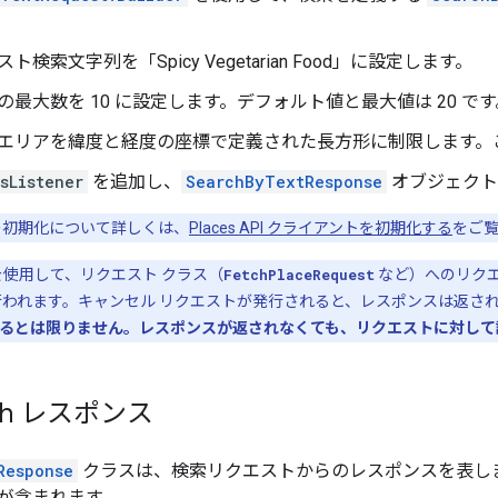
ト検索文字列を「Spicy Vegetarian Food」に設定します。
の最大数を 10 に設定します。デフォルト値と最大値は 20 です
エリアを緯度と経度の座標で定義された長方形に制限します。
sListener
を追加し、
SearchByTextResponse
オブジェクト
初期化について詳しくは、
Places API クライアントを初期化する
をご
使用して、リクエスト クラス（
FetchPlaceRequest
など）へのリク
行われます。キャンセル リクエストが発行されると、レスポンスは返さ
るとは限りません。レスポンスが返されなくても、リクエストに対して
arch レスポンス
Response
クラスは、検索リクエストからのレスポンスを表し
が含まれます。