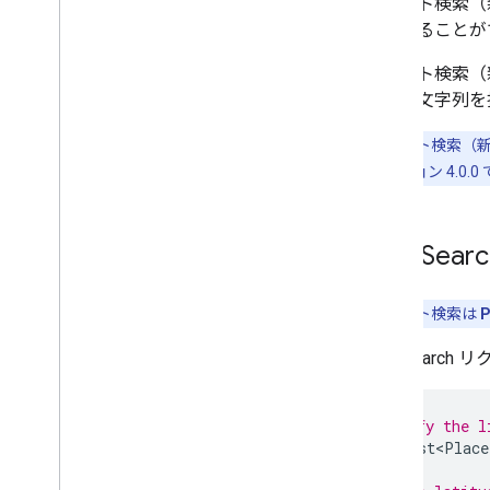
テキスト検索（
オープンソース ライブラリ
果を得ることが
KTX Kotlin 拡張機能
Places Rx ライブラリ
テキスト検索（
Secrets Gradle プラグイン
の検索文字列を
注:
テキスト検索（新機能
さい。バージョン 4.0.0
Text Se
注:
テキスト検索は
P
Text Sear
// Specify the l
final
List<Place