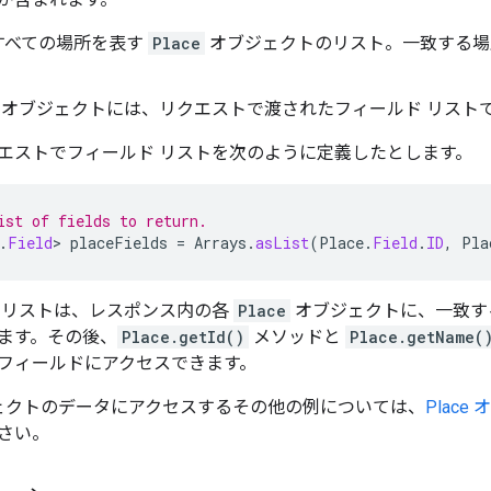
すべての場所を表す
Place
オブジェクトのリスト。一致する場所
オブジェクトには、リクエストで渡されたフィールド リスト
エストでフィールド リストを次のように定義したとします。
ist of fields to return.
.
Field
>
placeFields
=
Arrays
.
asList
(
Place
.
Field
.
ID
,
Pla
 リストは、レスポンス内の各
Place
オブジェクトに、一致する
ます。その後、
Place.getId()
メソッドと
Place.getName(
フィールドにアクセスできます。
ェクトのデータにアクセスするその他の例については、
Plac
さい。