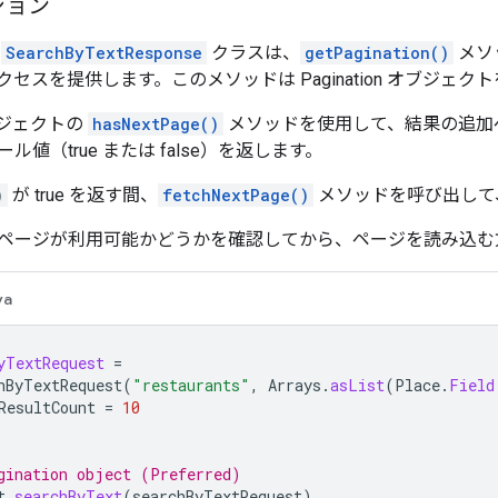
ション
の
SearchByTextResponse
クラスは、
getPagination()
メソ
セスを提供します。このメソッドは Pagination オブジェク
 オブジェクトの
hasNextPage()
メソッドを使用して、結果の追加
値（true または false）を返します。
)
が true を返す間、
fetchNextPage()
メソッドを呼び出して
ページが利用可能かどうかを確認してから、ページを読み込む
va
yTextRequest
=
hByTextRequest
(
"restaurants"
,
Arrays
.
asList
(
Place
.
Field
ResultCount
=
10
gination object (Preferred)
t
.
searchByText
(
searchByTextRequest
)