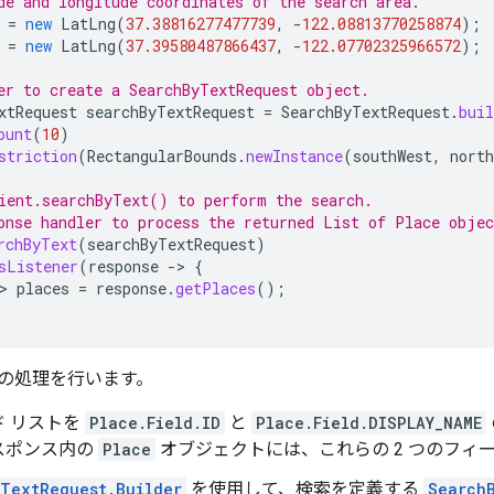
de and longitude coordinates of the search area.
=
new
LatLng
(
37.38816277477739
,
-
122.08813770258874
);
=
new
LatLng
(
37.39580487866437
,
-
122.07702325966572
);
er to create a SearchByTextRequest object.
xtRequest
searchByTextRequest
=
SearchByTextRequest
.
buil
ount
(
10
)
striction
(
RectangularBounds
.
newInstance
(
southWest
,
north
ient.searchByText() to perform the search.
onse handler to process the returned List of Place objec
rchByText
(
searchByTextRequest
)
sListener
(
response
->
{
>
places
=
response
.
getPlaces
();
の処理を行います。
ド リストを
Place.Field.ID
と
Place.Field.DISPLAY_NAME
スポンス内の
Place
オブジェクトには、これらの 2 つのフィ
TextRequest.Builder
を使用して、検索を定義する
Search