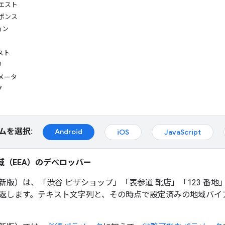
リクエスト
レスポンス
ョン
スト
リ
メータ
プ
ムを選択:
Android
iOS
JavaScript
域（EEA）のデベロッパー
新版）は、「渋谷 ピザショップ」「表参道 靴店」「123 番
返します。テキスト文字列と、その時点で設定済みの地域バイ