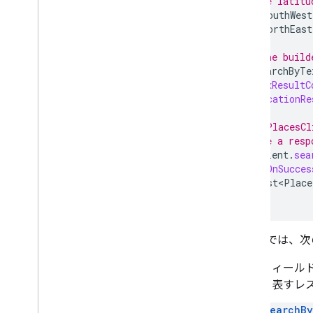
// Define latitu
LatLng
southWest
LatLng
northEast
// Use the build
final
SearchByTe
.
setMaxResultC
.
setLocationRe
// Call PlacesCl
// Define a resp
placesClient
.
sea
.
addOnSucces
List<Place
});
この例では、次
フィール
を表すレ
SearchBy