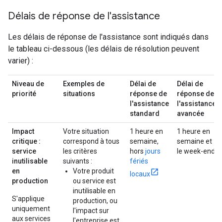
Délais de réponse de l'assistance
Les délais de réponse de l'assistance sont indiqués dans
le tableau ci-dessous (les délais de résolution peuvent
varier) :
Niveau de
Exemples de
Délai de
Délai de
priorité
situations
réponse de
réponse de
l'assistance
l'assistance
standard
avancée
Impact
Votre situation
1 heure en
1 heure en
critique :
correspond à tous
semaine,
semaine et
service
les critères
hors
jours
le week-end
inutilisable
suivants :
fériés
en
Votre produit
locaux
production
ou service est
inutilisable en
S'applique
production, ou
uniquement
l'impact sur
aux services
l'entreprise est