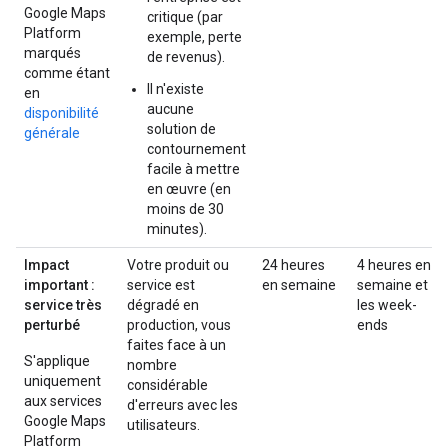
Google Maps
critique (par
Platform
exemple, perte
marqués
de revenus).
comme étant
Il n'existe
en
aucune
disponibilité
solution de
générale
contournement
facile à mettre
en œuvre (en
moins de 30
minutes).
Impact
Votre produit ou
24 heures
4 heures en
important :
service est
en semaine
semaine et
service très
dégradé en
les week-
perturbé
production, vous
ends
faites face à un
S'applique
nombre
uniquement
considérable
aux services
d'erreurs avec les
Google Maps
utilisateurs.
Platform