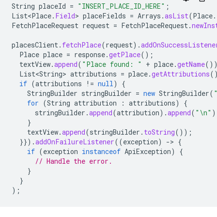
String
placeId
=
"INSERT_PLACE_ID_HERE"
;
List<Place
.
Field
>
placeFields
=
Arrays
.
asList
(
Place
.
FetchPlaceRequest
request
=
FetchPlaceRequest
.
newIns
placesClient
.
fetchPlace
(
request
).
addOnSuccessListene
Place
place
=
response
.
getPlace
();
textView
.
append
(
"Place found: "
+
place
.
getName
()
List<String>
attributions
=
place
.
getAttributions
(
if
(
attributions
!=
null
)
{
StringBuilder
stringBuilder
=
new
StringBuilder
(
for
(
String
attribution
:
attributions
)
{
stringBuilder
.
append
(
attribution
).
append
(
"\n"
)
}
textView
.
append
(
stringBuilder
.
toString
());
}}).
addOnFailureListener
((
exception
)
-
>
{
if
(
exception
instanceof
ApiException
)
{
// Handle the error.
}
}
);