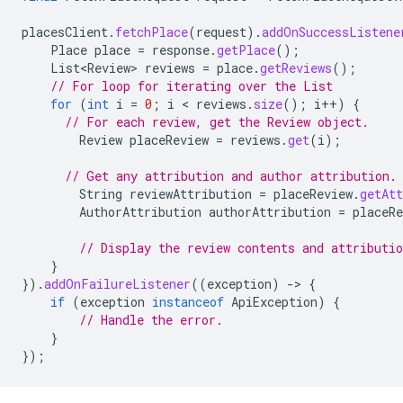
placesClient
.
fetchPlace
(
request
).
addOnSuccessListene
Place
place
=
response
.
getPlace
();
List<Review>
reviews
=
place
.
getReviews
();
// For loop for iterating over the List
for
(
int
i
=
0
;
i
 < 
reviews
.
size
();
i
++
)
{
// For each review, get the Review object.
Review
placeReview
=
reviews
.
get
(
i
);
// Get any attribution and author attribution.
String
reviewAttribution
=
placeReview
.
getAtt
AuthorAttribution
authorAttribution
=
placeRe
// Display the review contents and attributio
}
}).
addOnFailureListener
((
exception
)
-
>
{
if
(
exception
instanceof
ApiException
)
{
// Handle the error.
}
});