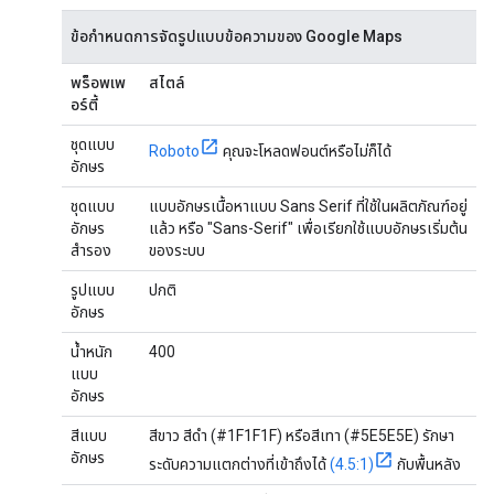
ข้อกำหนดการจัดรูปแบบข้อความของ Google Maps
พร็อพเพ
สไตล์
อร์ตี้
ชุดแบบ
Roboto
คุณจะโหลดฟอนต์หรือไม่ก็ได้
อักษร
ชุดแบบ
แบบอักษรเนื้อหาแบบ Sans Serif ที่ใช้ในผลิตภัณฑ์อยู่
อักษร
แล้ว หรือ "Sans-Serif" เพื่อเรียกใช้แบบอักษรเริ่มต้น
สำรอง
ของระบบ
รูปแบบ
ปกติ
อักษร
น้ำหนัก
400
แบบ
อักษร
สีแบบ
สีขาว สีดำ (#1F1F1F) หรือสีเทา (#5E5E5E) รักษา
อักษร
ระดับความแตกต่างที่เข้าถึงได้
(4.5:1)
กับพื้นหลัง