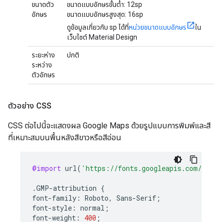
ขนาดตัว
ขนาดแบบอักษรขั้นต่ำ: 12sp
อักษร
ขนาดแบบอักษรสูงสุด: 16sp
ดูข้อมูลเกี่ยวกับ sp ได้ที่
หน่วยขนาดแบบอักษร
ใน
เว็บไซต์ Material Design
ระยะห่าง
ปกติ
ระหว่าง
ตัวอักษร
ตัวอย่าง CSS
CSS ต่อไปนี้จะแสดงผล Google Maps ด้วยรูปแบบการพิมพ์และสี
ที่เหมาะสมบนพื้นหลังสีขาวหรือสีอ่อน
@import
url
(
'https://fonts.googleapis.com/css2?
.
GMP
-
attribution
{
font
-
family
:
Roboto
,
Sans
-
Serif
;
font
-
style
:
normal
;
font
-
weight
:
400
;