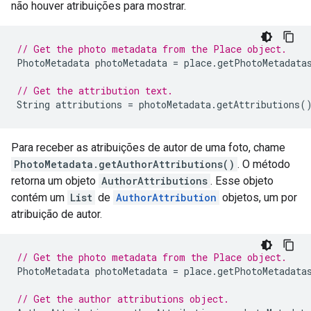
não houver atribuições para mostrar.
// Get the photo metadata from the Place object.
PhotoMetadata
photoMetadata
=
place
.
getPhotoMetadata
// Get the attribution text.
String
attributions
=
photoMetadata
.
getAttributions
(
Para receber as atribuições de autor de uma foto, chame
PhotoMetadata.getAuthorAttributions()
. O método
retorna um objeto
AuthorAttributions
. Esse objeto
contém um
List
de
AuthorAttribution
objetos, um por
atribuição de autor.
// Get the photo metadata from the Place object.
PhotoMetadata
photoMetadata
=
place
.
getPhotoMetadata
// Get the author attributions object.