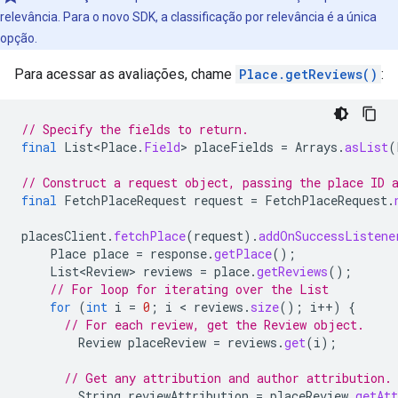
relevância. Para o novo SDK, a classificação por relevância é a única
opção.
Para acessar as avaliações, chame
Place.getReviews()
:
// Specify the fields to return.
final
List<Place
.
Field
>
placeFields
=
Arrays
.
asList
(
// Construct a request object, passing the place ID 
final
FetchPlaceRequest
request
=
FetchPlaceRequest
.
placesClient
.
fetchPlace
(
request
).
addOnSuccessListene
Place
place
=
response
.
getPlace
();
List<Review>
reviews
=
place
.
getReviews
();
// For loop for iterating over the List
for
(
int
i
=
0
;
i
 < 
reviews
.
size
();
i
++
)
{
// For each review, get the Review object.
Review
placeReview
=
reviews
.
get
(
i
);
// Get any attribution and author attribution.
String
reviewAttribution
=
placeReview
.
getAtt