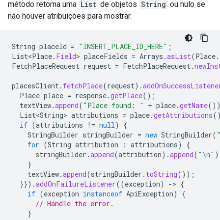
método retorna uma
List
de objetos
String
ou nulo se
não houver atribuições para mostrar.
String
placeId
=
"INSERT_PLACE_ID_HERE"
;
List<Place
.
Field
>
placeFields
=
Arrays
.
asList
(
Place
.
FetchPlaceRequest
request
=
FetchPlaceRequest
.
newIns
placesClient
.
fetchPlace
(
request
).
addOnSuccessListene
Place
place
=
response
.
getPlace
();
textView
.
append
(
"Place found: "
+
place
.
getName
()
List<String>
attributions
=
place
.
getAttributions
(
if
(
attributions
!=
null
)
{
StringBuilder
stringBuilder
=
new
StringBuilder
(
for
(
String
attribution
:
attributions
)
{
stringBuilder
.
append
(
attribution
).
append
(
"\n"
)
}
textView
.
append
(
stringBuilder
.
toString
());
}}).
addOnFailureListener
((
exception
)
-
>
{
if
(
exception
instanceof
ApiException
)
{
// Handle the error.
}