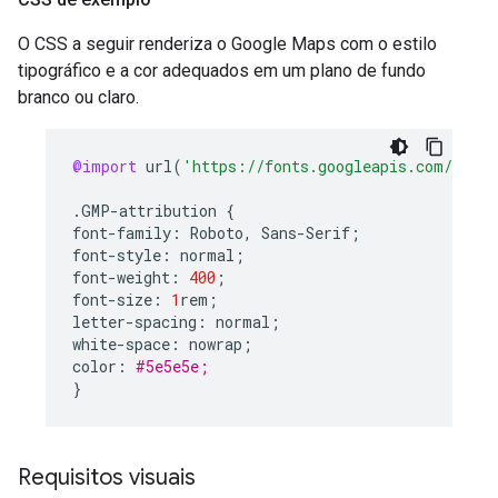
O CSS a seguir renderiza o Google Maps com o estilo
tipográfico e a cor adequados em um plano de fundo
branco ou claro.
@import
url
(
'https://fonts.googleapis.com/css2?
.
GMP
-
attribution
{
font
-
family
:
Roboto
,
Sans
-
Serif
;
font
-
style
:
normal
;
font
-
weight
:
400
;
font
-
size
:
1
rem
;
letter
-
spacing
:
normal
;
white
-
space
:
nowrap
;
color
:
#5e5e5e;
}
Requisitos visuais