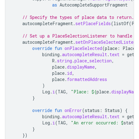
as
AutocompleteSupportFragment
// Specify the types of place data to return.
autocompleteFragment
.
setPlaceFields
(
listOf
(
Pl
// Set up a PlaceSelectionListener to handle t
autocompleteFragment
.
setOnPlaceSelectedListene
override
fun
onPlaceSelected
(
place
:
Place
)
binding
.
autocompleteResult
.
text
=
getS
R
.
string
.
place_selection
,
place
.
displayName
,
place
.
id
,
place
.
formattedAddress
)
Log
.
i
(
TAG
,
"Place: 
${
place
.
displayName
}
override
fun
onError
(
status
:
Status
)
{
binding
.
autocompleteResult
.
text
=
getS
Log
.
i
(
TAG
,
"An error occurred: 
$
status
}
})