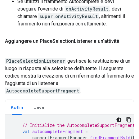
Se utilizzi il frammento Autocomplete e devi
eseguire l'override di
onActivityResult
, devi
chiamare
super.onActivityResult
, altrimenti il
frammento non funzionerà correttamente.
Aggiungere un Place
Selection
Listener a un'attività
PlaceSelectionListener
gestisce la restituzione di un
luogo in risposta alla selezione dell'utente. Il seguente
codice mostra la creazione di un riferimento al frammento e
l'aggiunta di un listener a
AutocompleteSupportFragment
:
Kotlin
Java
// Initialize the AutocompleteSupportFragment.
val
autocompleteFragment
=
supportFragmentManager
.
findFragmentById
(
R
.