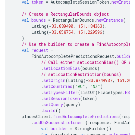
val
token
=
AutocompleteSessionToken
.
newInstan
// Create a RectangularBounds object.
val
bounds
=
RectangularBounds
.
newInstance
(
LatLng
(
-
33.880490
,
151.184363
),
LatLng
(
-
33.858754
,
151.229596
)
)
// Use the builder to create a FindAutocomplet
val
request
=
FindAutocompletePredictionsRequest
.
builder
// Call either setLocationBias() OR se
.
setLocationBias
(
bounds
)
//.setLocationRestriction(bounds)
.
setOrigin
(
LatLng
(
-
33.8749937
,
151.204
.
setCountries
(
"AU"
,
"NZ"
)
.
setTypesFilter
(
listOf
(
PlaceTypes
.
ESTA
.
setSessionToken
(
token
)
.
setQuery
(
query
)
.
build
()
placesClient
.
findAutocompletePredictions
(
reque
.
addOnSuccessListener
{
response
:
FindAuto
val
builder
=
StringBuilder
()
for
(
prediction
in
response
.
autocomple