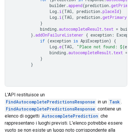
builder
.
append
(
prediction
.
getPrima
Log
.
i
(
TAG
,
prediction
.
placeId
)
Log
.
i
(
TAG
,
prediction
.
getPrimaryTe
}
binding
.
autocompleteResult
.
text
=
buil
}.
addOnFailureListener
{
exception
:
Except
if
(
exception
is
ApiException
)
{
Log
.
e
(
TAG
,
"Place not found: 
${
exc
binding
.
autocompleteResult
.
text
=
}
}
L'API restituisce un
FindAutocompletePredictionsResponse
in un
Task
.
FindAutocompletePredictionsResponse
contiene un
elenco di oggetti
AutocompletePrediction
che
rappresentano i luoghi previsti. L'elenco potrebbe essere
vuoto se non esiste un luogo noto corrispondente alla