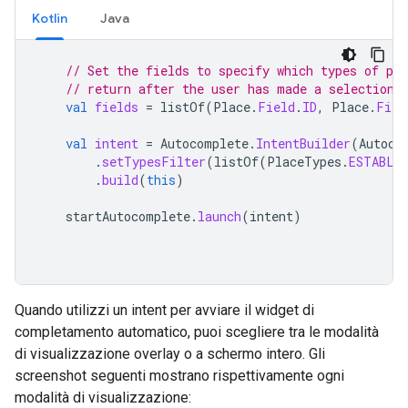
Kotlin
Java
// Set the fields to specify which types of pla
// return after the user has made a selection.
val
fields
=
listOf
(
Place
.
Field
.
ID
,
Place
.
Fiel
val
intent
=
Autocomplete
.
IntentBuilder
(
Autoco
.
setTypesFilter
(
listOf
(
PlaceTypes
.
ESTABLI
.
build
(
this
)
startAutocomplete
.
launch
(
intent
)
Quando utilizzi un intent per avviare il widget di
completamento automatico, puoi scegliere tra le modalità
di visualizzazione overlay o a schermo intero. Gli
screenshot seguenti mostrano rispettivamente ogni
modalità di visualizzazione: