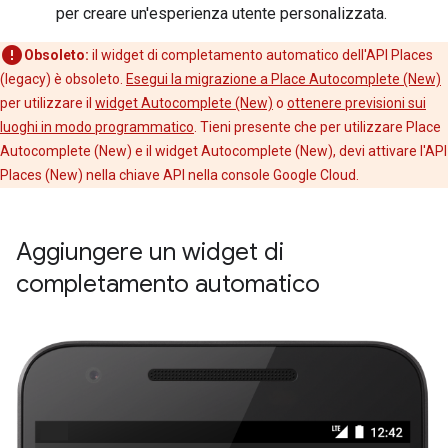
per creare un'esperienza utente personalizzata.
Obsoleto:
il widget di completamento automatico dell'API Places
(legacy) è obsoleto.
Esegui la migrazione a Place Autocomplete (New)
per utilizzare il
widget Autocomplete (New)
o
ottenere previsioni sui
luoghi in modo programmatico
. Tieni presente che per utilizzare Place
Autocomplete (New) e il widget Autocomplete (New), devi attivare l'API
Places (New) nella chiave API nella console Google Cloud.
Aggiungere un widget di
completamento automatico