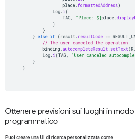
place
.
formattedAddress
)
Log
.
i
(
TAG
,
"Place: 
${
place
.
displayNa
)
}
}
else
if
(
result
.
resultCode
==
RESULT_CAN
// The user canceled the operation.
binding
.
autocompleteResult
.
setText
(
R
.
s
Log
.
i
(
TAG
,
"User canceled autocomplete
}
}
Ottenere previsioni sui luoghi in modo
programmatico
Puoi creare una UI di ricerca personalizzata come