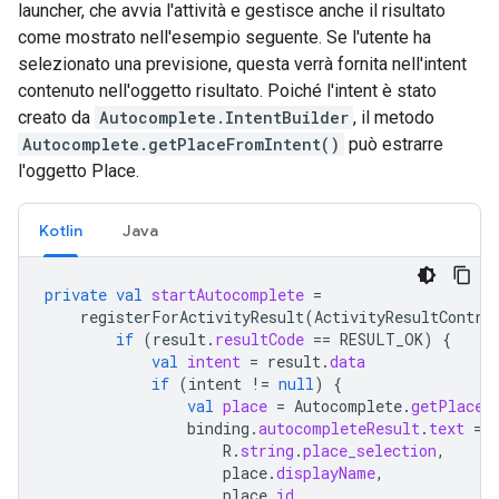
launcher, che avvia l'attività e gestisce anche il risultato
come mostrato nell'esempio seguente. Se l'utente ha
selezionato una previsione, questa verrà fornita nell'intent
contenuto nell'oggetto risultato. Poiché l'intent è stato
creato da
Autocomplete.IntentBuilder
, il metodo
Autocomplete.getPlaceFromIntent()
può estrarre
l'oggetto Place.
Kotlin
Java
private
val
startAutocomplete
=
registerForActivityResult
(
ActivityResultContra
if
(
result
.
resultCode
==
RESULT_OK
)
{
val
intent
=
result
.
data
if
(
intent
!=
null
)
{
val
place
=
Autocomplete
.
getPlaceF
binding
.
autocompleteResult
.
text
=
R
.
string
.
place_selection
,
place
.
displayName
,
place
.
id
,