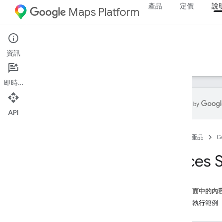
產品
定價
說
Maps Platform
Android
Places SDK for Android
資訊
指南
參考資料
範例
資源
舊版
即時通訊
API
範例
首頁
產品
G
程式碼範例總覽
Places
這個頁面中的內
複製並執行範例