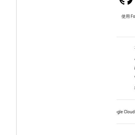
Stack Overflow
使用 google-maps 標記提出問
使用 F
題。
瞭解詳情
常見問題
API 挑選器
地點 ID 搜尋器
Maps SDK for Android
Android
Chrome
Firebase
Google Cloud