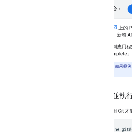
選取平台：
GitHub
上的 P
用程式、新增 
執行範例應用程
Autocomplete」
疑難排解：
如果範例
單檔案。
複製並執
需要使用 Gi
git clone git@