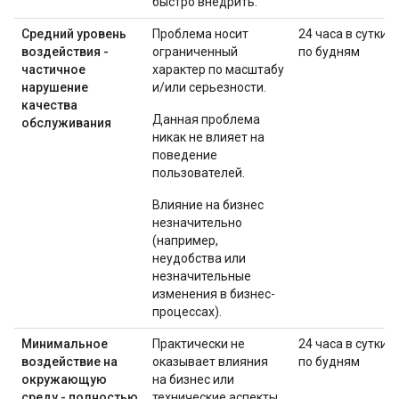
быстро внедрить.
Средний уровень
Проблема носит
24 часа в сутки
воздействия -
ограниченный
по будням
частичное
характер по масштабу
нарушение
и/или серьезности.
качества
Данная проблема
обслуживания
никак не влияет на
поведение
пользователей.
Влияние на бизнес
незначительно
(например,
неудобства или
незначительные
изменения в бизнес-
процессах).
Минимальное
Практически не
24 часа в сутки
воздействие на
оказывает влияния
по будням
окружающую
на бизнес или
среду - полностью
технические аспекты.