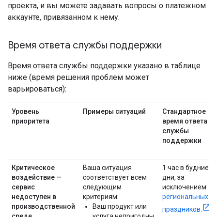
проекта, и вы можете задавать вопросы о платежном
аккаунте, привязанном к нему.
Время ответа службы поддержки
Время ответа службы поддержки указано в таблице
ниже (время решения проблем может
варьироваться):
Уровень
Примеры ситуаций
Стандартное
приоритета
время ответа
службы
поддержки
Критическое
Ваша ситуация
1 час в будние
воздействие —
соответствует всем
дни, за
сервис
следующим
исключением
недоступен в
критериям:
региональных
производственной
Ваш продукт или
праздников.
среде.
услуга непригодны