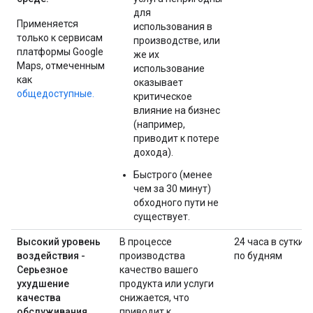
для
Применяется
использования в
только к сервисам
производстве, или
платформы Google
же их
Maps, отмеченным
использование
как
оказывает
общедоступные.
критическое
влияние на бизнес
(например,
приводит к потере
дохода).
Быстрого (менее
чем за 30 минут)
обходного пути не
существует.
Высокий уровень
В процессе
24 часа в сутки
воздействия -
производства
по будням
Серьезное
качество вашего
ухудшение
продукта или услуги
качества
снижается, что
обслуживания
приводит к