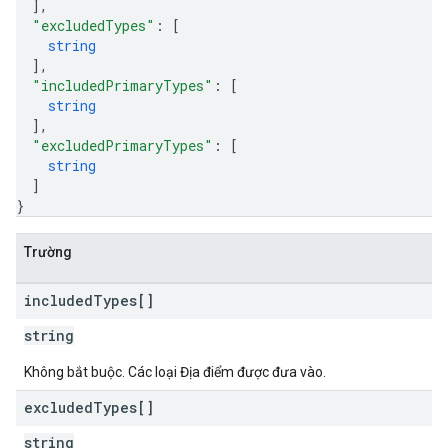
]
,
"excludedTypes"
: 
[
string
]
,
"includedPrimaryTypes"
: 
[
string
]
,
"excludedPrimaryTypes"
: 
[
string
]
}
Trường
included
Types[]
string
Không bắt buộc. Các loại Địa điểm được đưa vào.
excluded
Types[]
string