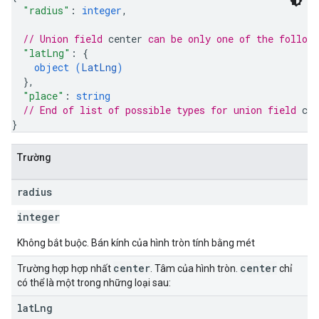
"radius"
: 
integer
,
// Union field 
center
 can be only one of the follow
"latLng"
: 
{
object (
LatLng
)
}
,
"place"
: 
string
// End of list of possible types for union field 
cen
}
Trường
radius
integer
Không bắt buộc. Bán kính của hình tròn tính bằng mét
center
center
Trường hợp hợp nhất
. Tâm của hình tròn.
chỉ
có thể là một trong những loại sau:
lat
Lng