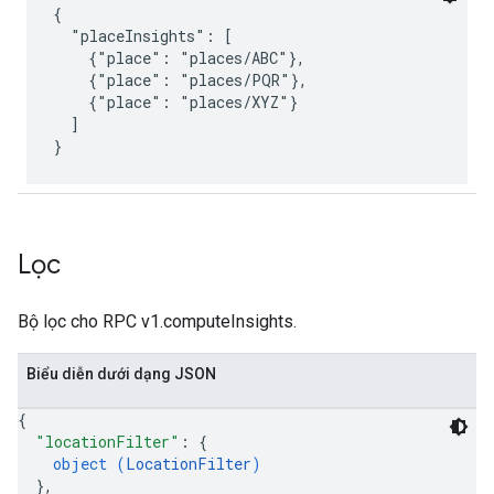
{

  "placeInsights": [

    {"place": "places/ABC"},

    {"place": "places/PQR"},

    {"place": "places/XYZ"}

  ]

Lọc
Bộ lọc cho RPC v1.computeInsights.
Biểu diễn dưới dạng JSON
{
"locationFilter"
: 
{
object (
LocationFilter
)
}
,