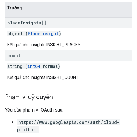
Trường
place
Insights[]
object (
PlaceInsight
)
Kết quả cho Insights.INSIGHT_PLACES.
count
string (
int64
format)
Kết quả cho Insights.INSIGHT_COUNT.
Phạm vi uỷ quyền
Yêu cầu phạm vi OAuth sau:
https://www.googleapis.com/auth/cloud-
platform