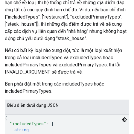
hạn chế về loại, thì hệ thống chỉ trả về những địa điểm đáp
ứng tất cả các quy định hạn chế đó. Ví dụ: nếu bạn chỉ định
{"includedTypes": ["restaurant"], "excludedPrimaryTypes":
["steak_house"]}, thì những địa điểm được trả về sẽ cung
cấp các dịch vụ liên quan đến "nhà hàng" nhưng không hoạt
động chủ yếu dưới dạng "steak_house".
Nếu có bất kỳ loại nào xung đột, tức là một loại xuất hiện
trong cả loại includedTypes và excludedTypes hoặc
includedPrimaryTypes và excludedPrimaryTypes, thì lỗi
INVALID_ARGUMENT sẽ được trả về.
Bạn phải đặt một trong các includedTypes hoặc
includedPrimaryTypes.
Biểu diễn dưới dạng JSON
{
"includedTypes"
: 
[
string