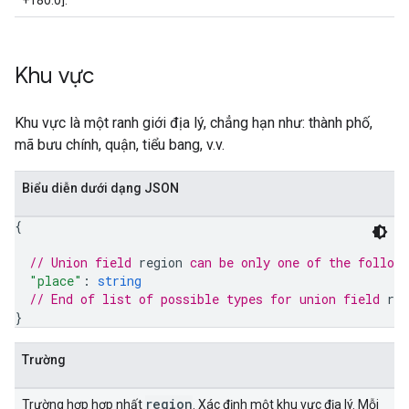
+180.0].
Khu vực
Khu vực là một ranh giới địa lý, chẳng hạn như: thành phố,
mã bưu chính, quận, tiểu bang, v.v.
Biểu diễn dưới dạng JSON
{
// Union field 
region
 can be only one of the follow
"place"
: 
string
// End of list of possible types for union field 
reg
}
Trường
region
Trường hợp hợp nhất
. Xác định một khu vực địa lý. Mỗi