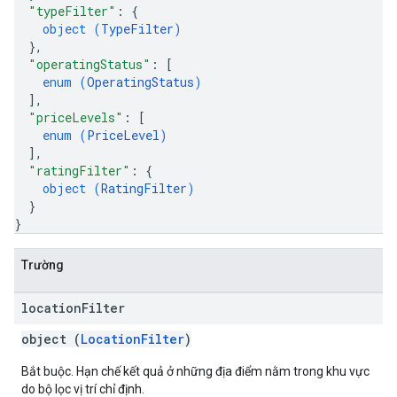
"typeFilter"
: 
{
object (
TypeFilter
)
}
,
"operatingStatus"
: 
[
enum (
OperatingStatus
)
]
,
"priceLevels"
: 
[
enum (
PriceLevel
)
]
,
"ratingFilter"
: 
{
object (
RatingFilter
)
}
}
Trường
location
Filter
object (
LocationFilter
)
Bắt buộc. Hạn chế kết quả ở những địa điểm nằm trong khu vực
do bộ lọc vị trí chỉ định.