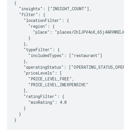
{

  "insights": ["INSIGHT_COUNT"],

  "filter": {

    "locationFilter": {

      "region": {

        "place": "places/ChIJPV4oX_65j4ARVW8IJ6IJU
      }

    },

    "typeFilter": {

      "includedTypes": ["restaurant"]

    },

    "operatingStatus": ["OPERATING_STATUS_OPERATI
    "priceLevels": [

      "PRICE_LEVEL_FREE",

      "PRICE_LEVEL_INEXPENSIVE"

    ],

    "ratingFilter": {

      "minRating": 4.0

    }

  }
