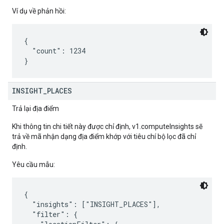
Ví dụ về phản hồi:
{

  "count": 1234

INSIGHT
_
PLACES
Trả lại địa điểm
Khi thông tin chi tiết này được chỉ định, v1.computeInsights sẽ
trả về mã nhận dạng địa điểm khớp với tiêu chí bộ lọc đã chỉ
định.
Yêu cầu mẫu:
{

  "insights": ["INSIGHT_PLACES"],

  "filter": {
