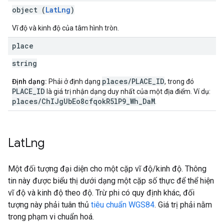
object (
LatLng
)
Vĩ độ và kinh độ của tâm hình tròn.
place
string
places/PLACE_ID
Định dạng:
Phải ở định dạng
, trong đó
PLACE_ID
là giá trị nhận dạng duy nhất của một địa điểm. Ví dụ:
places/ChIJgUbEo8cfqokR5lP9_Wh_DaM
.
Lat
Lng
Một đối tượng đại diện cho một cặp vĩ độ/kinh độ. Thông
tin này được biểu thị dưới dạng một cặp số thực để thể hiện
vĩ độ và kinh độ theo độ. Trừ phi có quy định khác, đối
tượng này phải tuân thủ
tiêu chuẩn WGS84
. Giá trị phải nằm
trong phạm vi chuẩn hoá.