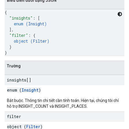
Biểu diễn dưới dạng JSON
{
"insights"
: 
[
enum (
Insight
)
]
,
"filter"
: 
{
object (
Filter
)
}
}
Trường
insights[]
enum (
Insight
)
Bắt buộc. Thông tin chi tiết cần tính toán. Hiện tại, chúng tôi chỉ
hỗ trợ INSIGHT_COUNT và INSIGHT_PLACES.
filter
object (
Filter
)