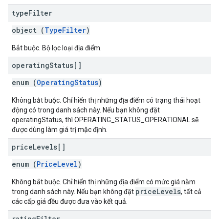
type
Filter
object (
TypeFilter
)
Bắt buộc. Bộ lọc loại địa điểm.
operating
Status[]
enum (
OperatingStatus
)
Không bắt buộc. Chỉ hiển thị những địa điểm có trạng thái hoạt
động có trong danh sách này. Nếu bạn không đặt
operatingStatus, thì OPERATING_STATUS_OPERATIONAL sẽ
được dùng làm giá trị mặc định.
price
Levels[]
enum (
PriceLevel
)
Không bắt buộc. Chỉ hiển thị những địa điểm có mức giá nằm
priceLevels
trong danh sách này. Nếu bạn không đặt
, tất cả
các cấp giá đều được đưa vào kết quả.
rating
Filter