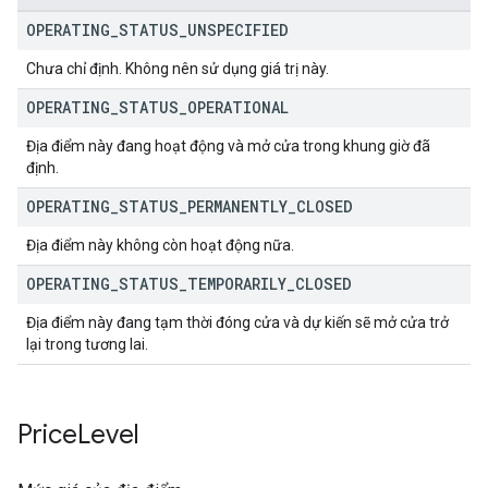
OPERATING
_
STATUS
_
UNSPECIFIED
Chưa chỉ định. Không nên sử dụng giá trị này.
OPERATING
_
STATUS
_
OPERATIONAL
Địa điểm này đang hoạt động và mở cửa trong khung giờ đã
định.
OPERATING
_
STATUS
_
PERMANENTLY
_
CLOSED
Địa điểm này không còn hoạt động nữa.
OPERATING
_
STATUS
_
TEMPORARILY
_
CLOSED
Địa điểm này đang tạm thời đóng cửa và dự kiến sẽ mở cửa trở
lại trong tương lai.
Price
Level