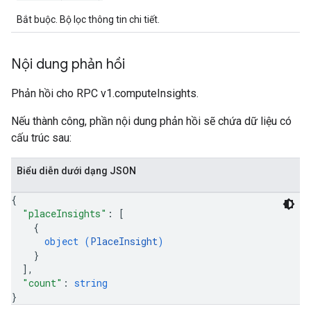
Bắt buộc. Bộ lọc thông tin chi tiết.
Nội dung phản hồi
Phản hồi cho RPC v1.computeInsights.
Nếu thành công, phần nội dung phản hồi sẽ chứa dữ liệu có
cấu trúc sau:
Biểu diễn dưới dạng JSON
{
"placeInsights"
: 
[
{
object (
PlaceInsight
)
}
]
,
"count"
: 
string
}