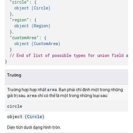
"circle"
: 
{
object (
Circle
)
}
,
"region"
: 
{
object (
Region
)
}
,
"customArea"
: 
{
object (
CustomArea
)
}
// End of list of possible types for union field 
are
}
Trường
area
Trường hợp hợp nhất
. Bạn phải chỉ định một trong những
area
giá trị sau.
chỉ có thể là một trong những loại sau:
circle
object (
Circle
)
Diện tích dưới dạng hình tròn.