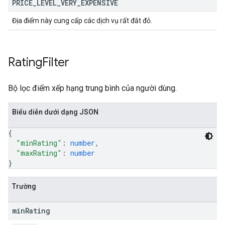
PRICE
_
LEVEL
_
VERY
_
EXPENSIVE
Địa điểm này cung cấp các dịch vụ rất đắt đỏ.
Rating
Filter
Bộ lọc điểm xếp hạng trung bình của người dùng.
Biểu diễn dưới dạng JSON
{
"minRating"
: 
number
,
"maxRating"
: 
number
}
Trường
min
Rating