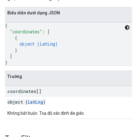
Biểu diễn dưới dạng JSON
{
"coordinates"
: 
[
{
object (
LatLng
)
}
]
}
Trường
coordinates[]
object (
LatLng
)
Không bắt buộc. Toạ độ xác định đa giác.