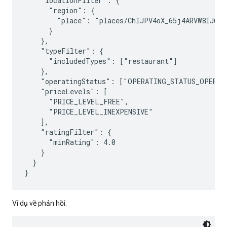
    "locationFilter": {

      "region": {

        "place": "places/ChIJPV4oX_65j4ARVW8IJ6IJU
      }

    },

    "typeFilter": {

      "includedTypes": ["restaurant"]

    },

    "operatingStatus": ["OPERATING_STATUS_OPERATI
    "priceLevels": [

      "PRICE_LEVEL_FREE",

      "PRICE_LEVEL_INEXPENSIVE"

    ],

    "ratingFilter": {

      "minRating": 4.0

    }

  }

Ví dụ về phản hồi: