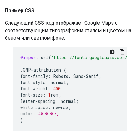
Пример CSS
Следующий CSS-код отображает Google Maps с
соответствующим типографским стилем и цветом на
белом или светлом фоне.
@import
url
(
'https://fonts.googleapis.com/css2?
.
GMP
-
attribution
{
font
-
family
:
Roboto
,
Sans
-
Serif
;
font
-
style
:
normal
;
font
-
weight
:
400
;
font
-
size
:
1
rem
;
letter
-
spacing
:
normal
;
white
-
space
:
nowrap
;
color
:
#5e5e5e;
}