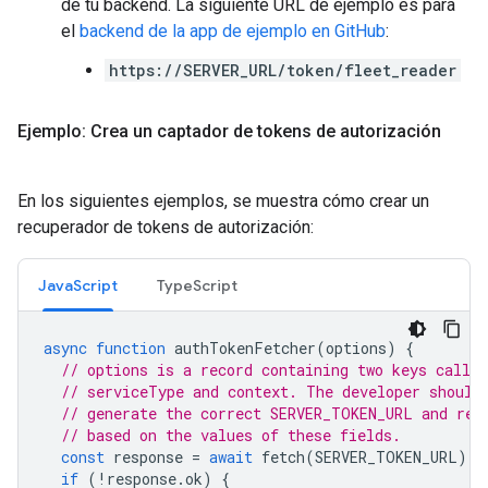
de tu backend. La siguiente URL de ejemplo es para
el
backend de la app de ejemplo en GitHub
:
https://SERVER_URL/token/fleet_reader
Ejemplo: Crea un captador de tokens de autorización
En los siguientes ejemplos, se muestra cómo crear un
recuperador de tokens de autorización:
JavaScript
TypeScript
async
function
authTokenFetcher
(
options
)
{
// options is a record containing two keys called
// serviceType and context. The developer should
// generate the correct SERVER_TOKEN_URL and req
// based on the values of these fields.
const
response
=
await
fetch
(
SERVER_TOKEN_URL
);
if
(
!
response
.
ok
)
{