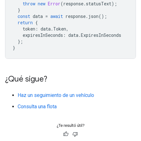
throw
new
Error
(
response
.
statusText
);
}
const
data
=
await
response
.
json
();
return
{
token
:
data
.
Token
,
expiresInSeconds
:
data
.
ExpiresInSeconds
};
}
¿Qué sigue?
Haz un seguimiento de un vehículo
Consulta una flota
¿Te resultó útil?