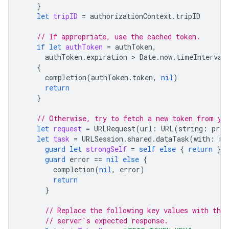
}
let
tripID
=
authorizationContext
.
tripID
// If appropriate, use the cached token.
if
let
authToken
=
authToken
,
authToken
.
expiration
 > 
Date
.
now
.
timeInterval
{
completion
(
authToken
.
token
,
nil
)
return
}
// Otherwise, try to fetch a new token from yo
let
request
=
URLRequest
(
url
:
URL
(
string
:
prov
let
task
=
URLSession
.
shared
.
dataTask
(
with
:
re
guard
let
strongSelf
=
self
else
{
return
}
guard
error
==
nil
else
{
completion
(
nil
,
error
)
return
}
// Replace the following key values with the 
// server's expected response.