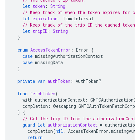
let
token
:
String
// Keep track of when the token expires for cac
let
expiration
:
TimeInterval
// Keep track of the trip ID the cached token i
let
tripID
:
String
}
enum
AccessTokenError
:
Error
{
case
missingAuthorizationContext
case
missingData
}
private
var
authToken
:
AuthToken
?
func
fetchToken
(
with
authorizationContext
:
GMTCAuthorizationCo
completion
:
@
escaping
GMTCAuthTokenFetchComple
)
{
// Get the trip ID from the authorizationConte
guard
let
authorizationContext
=
authorizationC
completion
(
nil
,
AccessTokenError
.
missingAuth
return