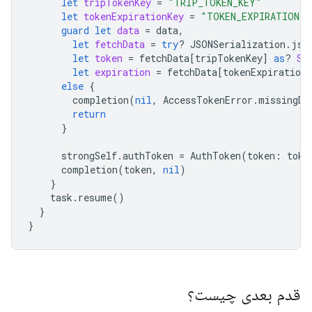
let
tripTokenKey
=
"TRIP_TOKEN_KEY"
let
tokenExpirationKey
=
"TOKEN_EXPIRATION"
guard
let
data
=
data
,
let
fetchData
=
try
?
JSONSerialization
.
jso
let
token
=
fetchData
[
tripTokenKey
]
as
?
St
let
expiration
=
fetchData
[
tokenExpirationK
else
{
completion
(
nil
,
AccessTokenError
.
missingDa
return
}
strongSelf
.
authToken
=
AuthToken
(
token
:
toke
completion
(
token
,
nil
)
}
task
.
resume
()
}
}
قدم بعدی چیست؟