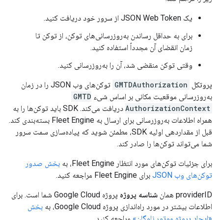
یک JSON Web Token از سرور خود دریافت کنید.
برای به حداقل رساندن به‌روزرسانی‌های توکن، از توکن تا
زمان انقضای آن مجدداً استفاده کنید.
وقتی توکن منقضی شد، آن را به‌روزرسانی کنید.
پروتکل
GMTDAuthorization
توکن‌های وب JSON را در زمان
به‌روزرسانی موقعیت مکانی بر اساس شیء
GMTD
AuthorizationContext
دریافت می‌کند. SDK باید توکن‌ها را به
همراه اطلاعات به‌روزرسانی برای ارسال به Fleet Engine بسته‌بندی کند.
قبل از مقداردهی اولیه SDK، مطمئن شوید که پیاده‌سازی سمت سرور
شما می‌تواند توکن‌ها را صادر کند.
برای جزئیات توکن‌های مورد انتظار Fleet Engine، به
بخش صدور
توکن‌های وب JSON
برای Fleet Engine مراجعه کنید.
providerID همان
شناسه پروژه
پروژه Google Cloud شما است. برای
اطلاعات بیشتر در مورد راه‌اندازی پروژه Google Cloud، به
بخش
«ایجاد پروژه موتور ناوگان»
مراجعه کنید.