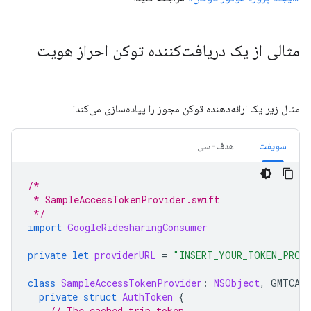
مثالی از یک دریافت‌کننده توکن احراز هویت
مثال زیر یک ارائه‌دهنده توکن مجوز را پیاده‌سازی می‌کند:
سویفت
هدف-سی
/*
 * SampleAccessTokenProvider.swift
 */
import
GoogleRidesharingConsumer
private
let
providerURL
=
"INSERT_YOUR_TOKEN_PROV
class
SampleAccessTokenProvider
:
NSObject
,
GMTCAut
private
struct
AuthToken
{
// The cached trip token.