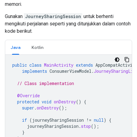
memori.
Gunakan
JourneySharingSession
untuk berhenti
mengikuti perjalanan seperti yang ditunjukkan dalam contoh
kode berikut.
Java
Kotlin
public
class
MainActivity
extends
AppCompatActivit
implements
ConsumerViewModel
.
JourneySharingLis
// Class implementation
@Override
protected
void
onDestroy
()
{
super
.
onDestroy
();
if
(
journeySharingSession
!=
null
)
{
journeySharingSession
.
stop
();
}