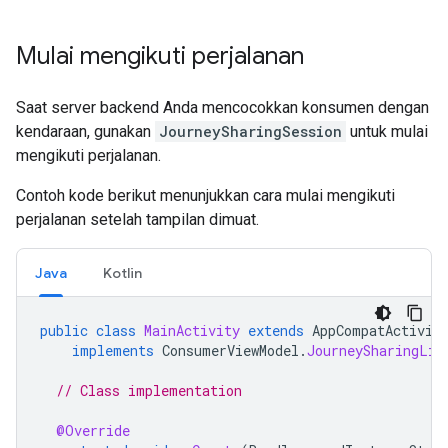
Mulai mengikuti perjalanan
Saat server backend Anda mencocokkan konsumen dengan
kendaraan, gunakan
JourneySharingSession
untuk mulai
mengikuti perjalanan.
Contoh kode berikut menunjukkan cara mulai mengikuti
perjalanan setelah tampilan dimuat.
Java
Kotlin
public
class
MainActivity
extends
AppCompatActivit
implements
ConsumerViewModel
.
JourneySharingLis
// Class implementation
@Override