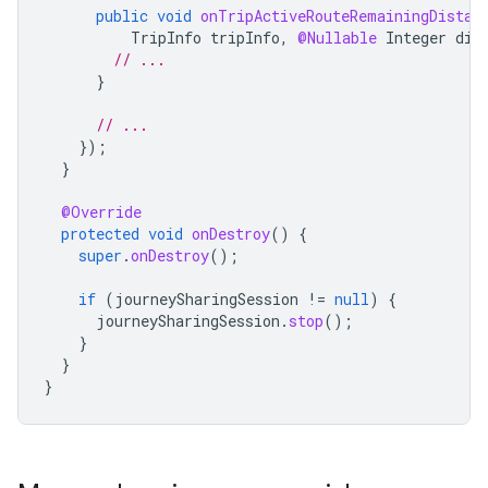
public
void
onTripActiveRouteRemainingDistan
TripInfo
tripInfo
,
@Nullable
Integer
dis
// ...
}
// ...
});
}
@Override
protected
void
onDestroy
()
{
super
.
onDestroy
();
if
(
journeySharingSession
!=
null
)
{
journeySharingSession
.
stop
();
}
}
}