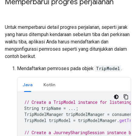
Memperbarui progres perjalanan
Untuk memperbarui detail progres perjalanan, seperti jarak
yang harus ditempuh kendaraan sebelum tiba dan perkiraan
waktu tiba, aplikasi Anda harus mendaftarkan dan
mengonfigurasi pemroses seperti yang ditunjukkan dalam
contoh berikut.
Mendaftarkan pemroses pada objek
TripModel
.
Java
Kotlin
// Create a TripModel instance for listening 
String
tripName
=
...;
TripModelManager
tripModelManager
=
consumerA
TripModel
tripModel
=
tripModelManager
.
getTri
// Create a JourneySharingSession instance ba