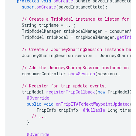
protected
void
onCreate
(
Bundle
savedInstanceStat
super
.
onCreate
(
savedInstanceState
);
// Create a TripModel instance to listen for u
String
tripName
=
...;
TripModelManager
tripModelManager
=
consumerAp
TripModel
tripModel
=
tripModelManager
.
getTrip
// Create a JourneySharingSession instance bas
JourneySharingSession
session
=
JourneySharingS
// Add the JourneySharingSession instance on t
consumerController
.
showSession
(
session
);
// Register for trip update events.
tripModel
.
registerTripCallback
(
new
TripModelCa
@Override
public
void
onTripETAToNextWaypointUpdated
(
TripInfo
tripInfo
,
@Nullable
Long
timest
// ...
}
@Override