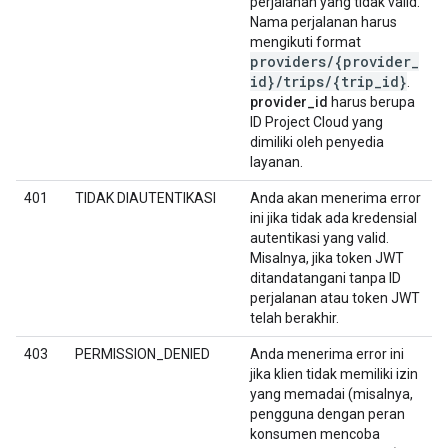
perjalanan yang tidak valid.
Nama perjalanan harus
mengikuti format
providers
/
{provider
_
id}
/
trips
/
{trip
_
id}
.
provider_id
harus berupa
ID Project Cloud yang
dimiliki oleh penyedia
layanan.
401
TIDAK DIAUTENTIKASI
Anda akan menerima error
ini jika tidak ada kredensial
autentikasi yang valid.
Misalnya, jika token JWT
ditandatangani tanpa ID
perjalanan atau token JWT
telah berakhir.
403
PERMISSION_DENIED
Anda menerima error ini
jika klien tidak memiliki izin
yang memadai (misalnya,
pengguna dengan peran
konsumen mencoba