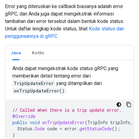
Error yang diteruskan ke callback biasanya adalah error
gRPC, dan Anda juga dapat mengekstrak informasi
tambahan dari error tersebut dalam bentuk kode status.
Untuk daftar lengkap kode status, lihat
Kode status dan
penggunaannya di gRPC
.
Java
Kotlin
Anda dapat mengekstrak kode status gRPC yang
memberikan detail tentang error dari
TripUpdateError
yang ditampilkan dari
onTripUpdateError()
.
// Called when there is a trip update error.
@Override
public
void
onTripUpdateError
(
TripInfo
tripInfo
,
T
Status
.
Code
code
=
error
.
getStatusCode
();
}