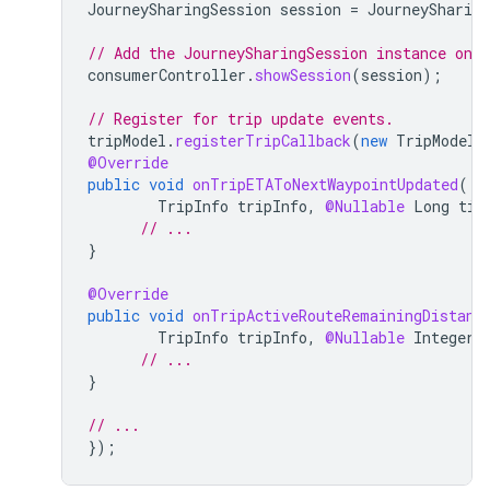
JourneySharingSession
session
=
JourneySharing
// Add the JourneySharingSession instance on 
consumerController
.
showSession
(
session
);
// Register for trip update events.
tripModel
.
registerTripCallback
(
new
TripModelC
@Override
public
void
onTripETAToNextWaypointUpdated
(
TripInfo
tripInfo
,
@Nullable
Long
tim
// ...
}
@Override
public
void
onTripActiveRouteRemainingDistanc
TripInfo
tripInfo
,
@Nullable
Integer
// ...
}
// ...
});