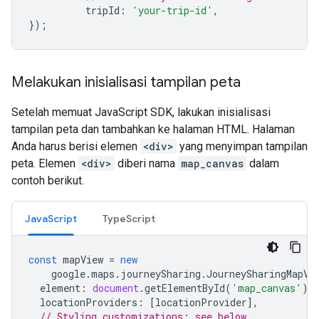
tripId
:
'your-trip-id'
,
});
Melakukan inisialisasi tampilan peta
Setelah memuat JavaScript SDK, lakukan inisialisasi
tampilan peta dan tambahkan ke halaman HTML. Halaman
Anda harus berisi elemen
<div>
yang menyimpan tampilan
peta. Elemen
<div>
diberi nama
map_canvas
dalam
contoh berikut.
JavaScript
TypeScript
const
mapView
=
new
google
.
maps
.
journeySharing
.
JourneySharingMapVi
element
:
document
.
getElementById
(
'map_canvas'
),
locationProviders
:
[
locationProvider
],
// Styling customizations; see below.