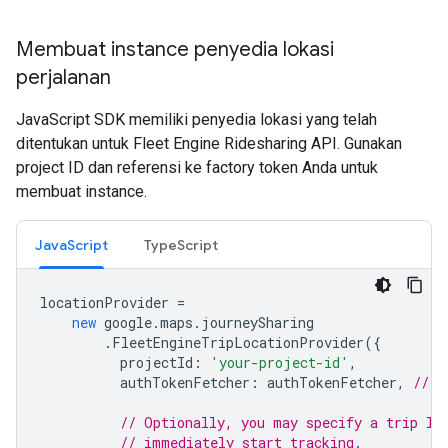
Membuat instance penyedia lokasi
perjalanan
JavaScript SDK memiliki penyedia lokasi yang telah
ditentukan untuk Fleet Engine Ridesharing API. Gunakan
project ID dan referensi ke factory token Anda untuk
membuat instance.
JavaScript
TypeScript
locationProvider
=
new
google
.
maps
.
journeySharing
.
FleetEngineTripLocationProvider
({
projectId
:
'your-project-id'
,
authTokenFetcher
:
authTokenFetcher
,
// t
// Optionally, you may specify a trip ID
// immediately start tracking.