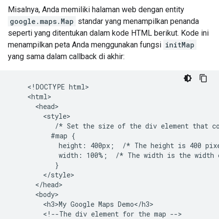
Misalnya, Anda memiliki halaman web dengan entity
google.maps.Map
standar yang menampilkan penanda
seperti yang ditentukan dalam kode HTML berikut. Kode ini
menampilkan peta Anda menggunakan fungsi
initMap
yang sama dalam callback di akhir:
    <!DOCTYPE html>

    <html>

      <head>

        <style>

           /* Set the size of the div element that co
          #map {

            height: 400px;  /* The height is 400 pixe
            width: 100%;  /* The width is the width o
           }

        </style>

      </head>

      <body>

        <h3>My Google Maps Demo</h3>

        <!--The div element for the map -->
