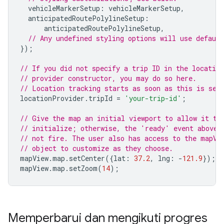
vehicleMarkerSetup
:
vehicleMarkerSetup
,
anticipatedRoutePolylineSetup
:
anticipatedRoutePolylineSetup
,
// Any undefined styling options will use default
});
// If you did not specify a trip ID in the location
// provider constructor, you may do so here.
// Location tracking starts as soon as this is set
locationProvider
.
tripId
=
'your-trip-id'
;
// Give the map an initial viewport to allow it to
// initialize; otherwise, the 'ready' event above 
// not fire. The user also has access to the mapVi
// object to customize as they choose.
mapView
.
map
.
setCenter
({
lat
:
37.2
,
lng
:
-
121.9
});
mapView
.
map
.
setZoom
(
14
);
Memperbarui dan mengikuti progres