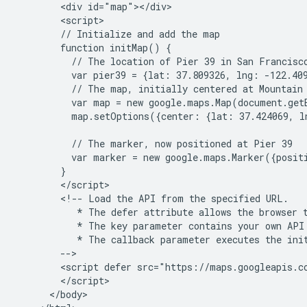
        <div id="map"></div>

        <script>

        // Initialize and add the map

        function initMap() {

          // The location of Pier 39 in San Francisco
          var pier39 = {lat: 37.809326, lng: -122.409
          // The map, initially centered at Mountain 
          var map = new google.maps.Map(document.get
          map.setOptions({center: {lat: 37.424069, l
          // The marker, now positioned at Pier 39

          var marker = new google.maps.Marker({posit
        }

        </script>

        <!-- Load the API from the specified URL.

           * The defer attribute allows the browser t
           * The key parameter contains your own API 
           * The callback parameter executes the init
        -->

        <script defer src="https://maps.googleapis.c
        </script>

      </body>
