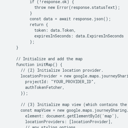
          if (!response.ok) {

            throw new Error(response.statusText);

          }

          const data = await response.json();

          return {

            token: data.Token,

            expiresInSeconds: data.ExpiresInSeconds

          };

    }

    // Initialize and add the map

    function initMap() {

      // (2) Initialize location provider.

      locationProvider = new google.maps.journeyShari
        projectId: "YOUR_PROVIDER_ID",

        authTokenFetcher,

      });

      // (3) Initialize map view (which contains the 
      const mapView = new google.maps.journeySharing.
        element: document.getElementById('map'),

        locationProviders: [locationProvider],

        // any styling options
