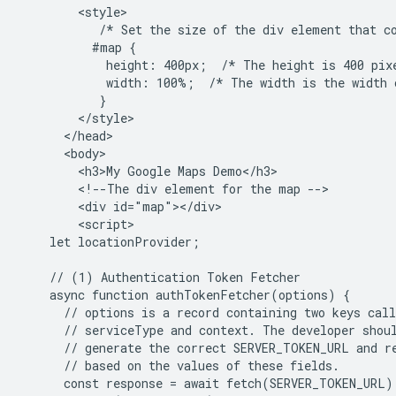
        <style>

           /* Set the size of the div element that co
          #map {

            height: 400px;  /* The height is 400 pixe
            width: 100%;  /* The width is the width o
           }

        </style>

      </head>

      <body>

        <h3>My Google Maps Demo</h3>

        <!--The div element for the map -->

        <div id="map"></div>

        <script>

    let locationProvider;

    // (1) Authentication Token Fetcher

    async function authTokenFetcher(options) {

      // options is a record containing two keys call
      // serviceType and context. The developer shoul
      // generate the correct SERVER_TOKEN_URL and re
      // based on the values of these fields.

      const response = await fetch(SERVER_TOKEN_URL);