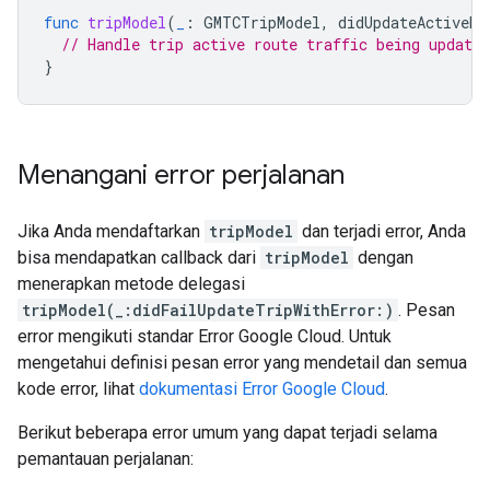
func
tripModel
(
_
:
GMTCTripModel
,
didUpdateActiveRo
// Handle trip active route traffic being updated
}
Menangani error perjalanan
Jika Anda mendaftarkan
tripModel
dan terjadi error, Anda
bisa mendapatkan callback dari
tripModel
dengan
menerapkan metode delegasi
tripModel(_:didFailUpdateTripWithError:)
. Pesan
error mengikuti standar Error Google Cloud. Untuk
mengetahui definisi pesan error yang mendetail dan semua
kode error, lihat
dokumentasi Error Google Cloud
.
Berikut beberapa error umum yang dapat terjadi selama
pemantauan perjalanan: