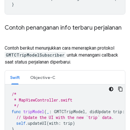
}
Contoh penanganan info terbaru perjalanan
Contoh berikut menunjukkan cara menerapkan protokol
GMTCTripModelSubscriber
untuk menangani callback
saat status perjalanan diperbarui.
Swift
Objective-C
/*
 * MapViewController.swift
 */
func
tripModel
(
_
:
GMTCTripModel
,
didUpdate
trip
:
G
// Update the UI with the new `trip` data.
self
.
updateUI
(
with
:
trip
)
}