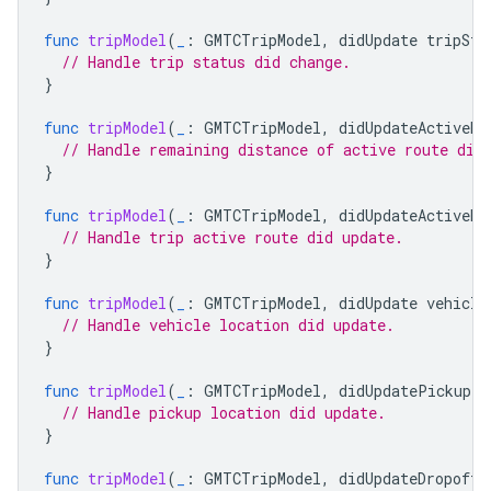
func
tripModel
(
_
:
GMTCTripModel
,
didUpdate
tripSta
// Handle trip status did change.
}
func
tripModel
(
_
:
GMTCTripModel
,
didUpdateActiveRo
// Handle remaining distance of active route did
}
func
tripModel
(
_
:
GMTCTripModel
,
didUpdateActiveRo
// Handle trip active route did update.
}
func
tripModel
(
_
:
GMTCTripModel
,
didUpdate
vehicle
// Handle vehicle location did update.
}
func
tripModel
(
_
:
GMTCTripModel
,
didUpdatePickupLo
// Handle pickup location did update.
}
func
tripModel
(
_
:
GMTCTripModel
,
didUpdateDropoffL