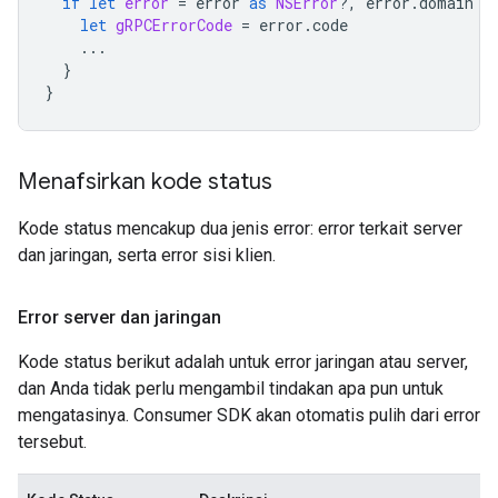
if
let
error
=
error
as
NSError
?,
error
.
domain
=
let
gRPCErrorCode
=
error
.
code
...
}
}
Menafsirkan kode status
Kode status mencakup dua jenis error: error terkait server
dan jaringan, serta error sisi klien.
Error server dan jaringan
Kode status berikut adalah untuk error jaringan atau server,
dan Anda tidak perlu mengambil tindakan apa pun untuk
mengatasinya. Consumer SDK akan otomatis pulih dari error
tersebut.