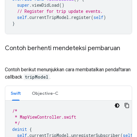
super
.
viewDidLoad
()
// Register for trip update events.
self
.
currentTripModel
.
register
(
self
)
}
Contoh berhenti mendeteksi pembaruan
Contoh berikut menunjukkan cara membatalkan pendaftaran
callback
tripModel
.
Swift
Objective-C
/*
 * MapViewController.swift
 */
deinit
{
self
.
currentTripModel
.
unregisterSubscriber
(
self
)