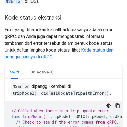
NSError
di iOS).
Kode status ekstraksi
Error yang diteruskan ke callback biasanya adalah error
gRPC, dan Anda juga dapat mengekstrak informasi
tambahan dari error tersebut dalam bentuk kode status.
Untuk daftar lengkap kode status, lihat
Kode status dan
penggunaannya di gRPC
.
Swift
Objective-C
NSError
dipanggil kembali di
tripModel(_:didFailUpdateTripWithError:)
.
// Called when there is a trip update error.
func
tripModel
(
_
tripModel
:
GMTCTripModel
,
didFail
// Check to see if the error comes from gRPC.