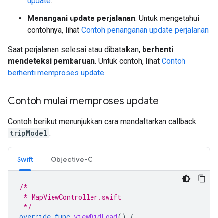
update
.
Menangani update perjalanan
. Untuk mengetahui
contohnya, lihat
Contoh penanganan update perjalanan
Saat perjalanan selesai atau dibatalkan,
berhenti
mendeteksi pembaruan
. Untuk contoh, lihat
Contoh
berhenti memproses update
.
Contoh mulai memproses update
Contoh berikut menunjukkan cara mendaftarkan callback
tripModel
.
Swift
Objective-C
/*
 * MapViewController.swift
 */
override
func
viewDidLoad
()
{