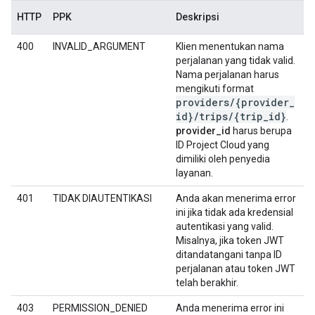
HTTP
PPK
Deskripsi
400
INVALID_ARGUMENT
Klien menentukan nama
perjalanan yang tidak valid.
Nama perjalanan harus
mengikuti format
providers
/
{provider
_
id}
/
trips
/
{trip
_
id}
.
provider_id
harus berupa
ID Project Cloud yang
dimiliki oleh penyedia
layanan.
401
TIDAK DIAUTENTIKASI
Anda akan menerima error
ini jika tidak ada kredensial
autentikasi yang valid.
Misalnya, jika token JWT
ditandatangani tanpa ID
perjalanan atau token JWT
telah berakhir.
403
PERMISSION_DENIED
Anda menerima error ini