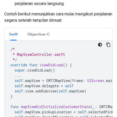
perjalanan secara langsung.
Contoh berikut menunjukkan cara mulai mengikuti perjalanan
segera setelah tampilan dimuat.
Swift
Objective-C
/*
 * MapViewController.swift
 */
override
func
viewDidLoad
()
{
super
.
viewDidLoad
()
...
self
.
mapView
=
GMTCMapView
(
frame
:
UIScreen
.
main
.
self
.
mapView
.
delegate
=
self
self
.
view
.
addSubview
(
self
.
mapView
)
}
func
mapViewDidInitializeCustomerState
(
_
:
GMTCMapV
self
.
mapView
.
pickupLocation
=
self
.
selectedPicku