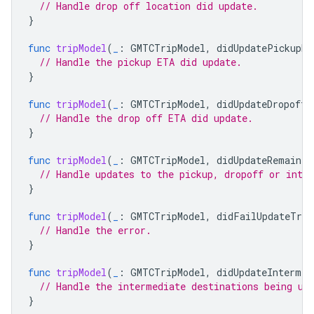
// Handle drop off location did update.
}
func
tripModel
(
_
:
GMTCTripModel
,
didUpdatePickupET
// Handle the pickup ETA did update.
}
func
tripModel
(
_
:
GMTCTripModel
,
didUpdateDropoffE
// Handle the drop off ETA did update.
}
func
tripModel
(
_
:
GMTCTripModel
,
didUpdateRemainin
// Handle updates to the pickup, dropoff or inte
}
func
tripModel
(
_
:
GMTCTripModel
,
didFailUpdateTrip
// Handle the error.
}
func
tripModel
(
_
:
GMTCTripModel
,
didUpdateIntermed
// Handle the intermediate destinations being up
}