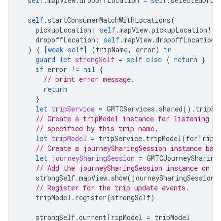
self
.
mapView
.
dropoffLocation
=
self
.
selectedDrop
self
.
startConsumerMatchWithLocations
(
pickupLocation
:
self
.
mapView
.
pickupLocation
!,
dropoffLocation
:
self
.
mapView
.
dropoffLocation
!
)
{
[
weak
self
]
(
tripName
,
error
)
in
guard
let
strongSelf
=
self
else
{
return
}
if
error
!=
nil
{
// print error message.
return
}
let
tripService
=
GMTCServices
.
shared
().
tripSe
// Create a tripModel instance for listening th
// specified by this trip name.
let
tripModel
=
tripService
.
tripModel
(
forTripN
// Create a journeySharingSession instance bas
let
journeySharingSession
=
GMTCJourneySharing
// Add the journeySharingSession instance on t
strongSelf
.
mapView
.
show
(
journeySharingSession
)
// Register for the trip update events.
tripModel
.
register
(
strongSelf
)
strongSelf
.
currentTripModel
=
tripModel