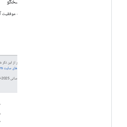
بدن پاسخگو
در صورت موفقیت آمیز بود
جز در مواردی که غیر از این ذک
جزئیات، به
خطمشی‌های سایت Google Developers‏
تاریخ آخرین به‌روزرسانی 2025-08-29 به‌وقت ساعت هماهنگ جهانی.
تعامل
م
Google Developer Program
و
y
Google Developer Groups