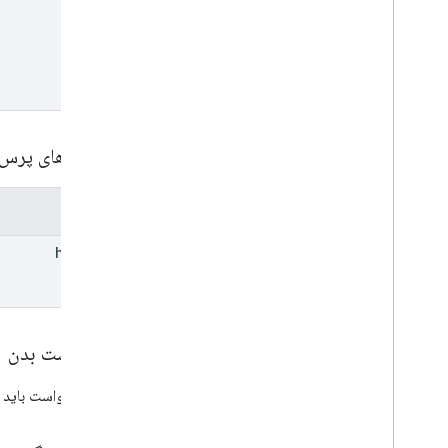
name
پارامترهای پرس
پارامترها
header
درخواست بدن
بدنه درخواست باید 