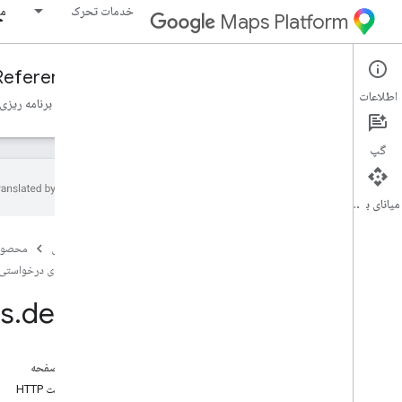
خدمات تحرک
مو
Maps Platform
Reference
Fleet Engine
Mobility Services
اطلاعات
نمای کلی
سفرهای درخواستی، سفرهای درخواستی
وظایف برنامه ریزی
گپ
میانای برنامه‌سازی کاربردی
Fleet Engine API - مرجع RPC، Fleet Engine
API - مرجع RPC
صفحه اصلی
محصول
Fleet Engine API - مرجع REST، Fleet
سفرهای درخواستی،
Engine API - مرجع REST
es
.
delete
نمای کلی
منابع REST
providers
.
billable
Trips
در این صفحه
ارائه دهندگان
.
سفرها
درخواست HTTP
ارائه دهندگان
.
وسایل نقلیه