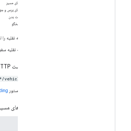
پارامترهای مسیر
نمای کلی
پارامترهای پرس و جو
ايجاد كردن
درخواست بدن
حذف
بدن پاسخگو
گرفتن
فهرست
یک وسیله نقلیه را ا
جستجو، جستجو
به روز رسانی
اگر وسیله نقلیه سفرهای فعال داشته باشد، DITION
update
Attributes
درخواست HTTP
انواع
Consumable
Traffic
Polyline
*/vehicles/*}
Lat
Lng
Request
Header
URL از دستور
ding
Terminal
Location
Trip
Type
پارامترهای مسی
Trip
Waypoint
مکان وسیله نقلیه
نوع نقطه
پارامترها