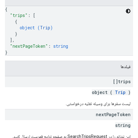
{
"trips"
: 
[
{
object (
Trip
)
}
]
,
"nextPageToken"
: 
string
}
فیلدها
trips[]
object (
Trip
)
لیست سفرها برای وسیله نقلیه درخواستی.
next
Page
Token
string
این نشانه را در SearchTripsRequest به صفحه نتایج فهرست ارسال کنید.